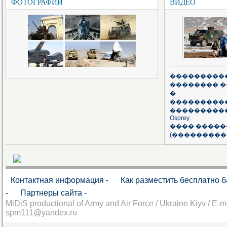
ФОТОГРАФИИ
ВИДЕО
����������
�������� �
�
�����������
����������
Osprey
���� �����
(��������� 
Контактная информация -
Как разместить бесплатно 
-
Партнеры сайта -
MiDiS productional of Army and Air Force / Ukraine Kiyv / E-ma
spm111@yandex.ru