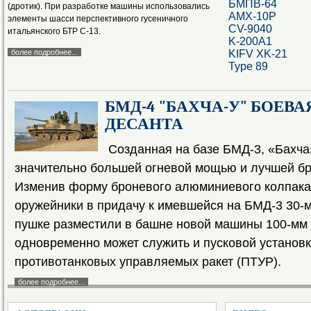
БМПВ-64
(дротик). При разработке машины использовались
AMX-10P
элементы шасси перспективного гусеничного
CV-9040
итальянского БТР С-13.
K-200A1
более подробнее...
KIFV XK-21
Type 89
БМД-4 "БАХЧА-У" БОЕВ
ДЕСАНТА
Созданная на базе БМД-3, «Бахча
значительно большей огневой мощью и лучшей бр
Изменив форму броневого алюминиевого колпака,
оружейники в придачу к имевшейся на БМД-3 30-
пушке разместили в башне новой машины 100-мм 
одновременно может служить и пусковой установ
противотанковых управляемых ракет (ПТУР).
более подробнее...