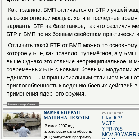
Как правило, БМП отличается от БТР лучшей защ
высокой огневой мощью, хотя в последнее время
варианты БТР на базе танков, так что различия 
БТР и БМП по их боевым свойствам практически и
Отличить такой БТР от БМП можно по основному
которое у БТР, как правило, пулемётное, а у БМП
выше Однако это отличие непринципиальное, и м
современных БТР с новыми боевыми модулями эт
Единственным принципиальным отличием БМП от
приспособленность к ведению боевых действий в
применения ядерного оружия.
более подробнее...
NAMER БОЕВАЯ
Название
МАШИНА ПЕХОТЫ
Ulan ICV
VCTP
В июле 2007 года
YPR-765
израильские силы обороны
MCV-80 WARR
(IDF) запустили программу