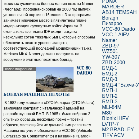
PUMA
тяжелых гусеничных боевых машин пехоты Namer
MARDER
(Леопард), профинансировав на 2008 год выпуск
AB14 TEMSAH
установочной партии в 15 машин. Эта программа
Boragh
занимает ключевое место в пятилетнем плане
Пизарро
модернизации сухопутных войск Израиля. В
VCC-80 Dardo
окончательные планы IDF входит закупка
VCC-1 AIFV
нескольких сотен тяжелых БМП, которые способны
Namer
обеспечить пехоте уровень защиты,
ZBD-97
соответствующий последней модификации танка
WZ501
Merkava Mk 4. Namer должны поступить на
YW-307
вооружение элитных пехотных бригад.
ZBD-2000
VCC-80
БМД-1
более подробнее...
DARDO
БМД-2
БМД-3
БМД-4 "Бахча-У
БМП-1
БОЕВАЯ МАШИНА ПЕХОТЫ
БМП-2
БМП-3
В 1982 году компания «ОТО Мелара» (OTO Melara)
MLI-84M
заключила контракт с итальянской армией на
М80
разработку новой БМП. В 1985 г. было собрано 2
Bionix II IFV
опытных образца, несколько позже – третий
LVTP-7
образец, являющийся их дальнейшим развитием.
M2 BRADLEY
Машины получили обозначение VCC-80 (Vehicolo
TIFV ACV
Corazzato da Combattimento) и название «Dardo»