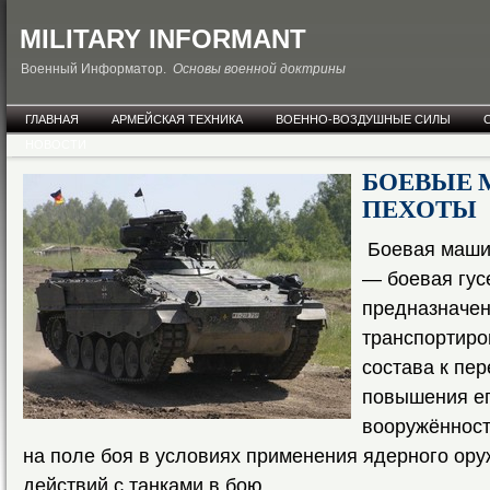
MILITARY INFORMANT
Военный Информатор.
Основы военной доктрины
ГЛАВНАЯ
АРМЕЙСКАЯ ТЕХНИКА
ВОЕННО-ВОЗДУШНЫЕ СИЛЫ
НОВОСТИ
БОЕВЫЕ
ПЕХОТЫ
Боевая маши
— боевая гус
предназначен
транспортиро
состава к пе
повышения ег
вооружённост
на поле боя в условиях применения ядерного ору
действий с танками в бою.