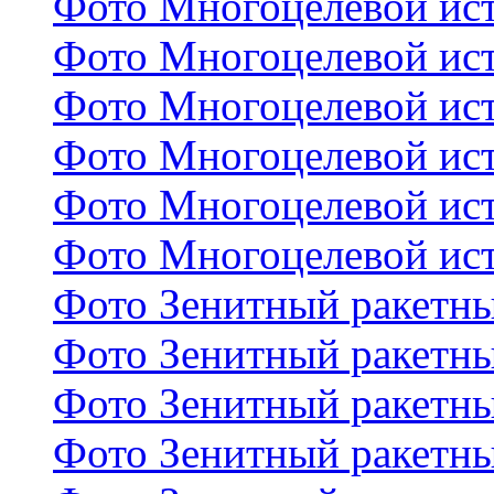
Фото Многоцелевой ист
Фото Многоцелевой ист
Фото Многоцелевой ист
Фото Многоцелевой ист
Фото Многоцелевой ист
Фото Многоцелевой ист
Фото Зенитный ракетны
Фото Зенитный ракетны
Фото Зенитный ракетны
Фото Зенитный ракетны