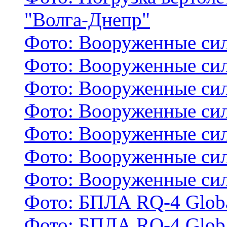
"Волга-Днепр"
Фото: Вооруженные си
Фото: Вооруженные си
Фото: Вооруженные си
Фото: Вооруженные си
Фото: Вооруженные си
Фото: Вооруженные си
Фото: Вооруженные си
Фото: БПЛА RQ-4 Glob
Фото: БПЛА RQ-4 Glob