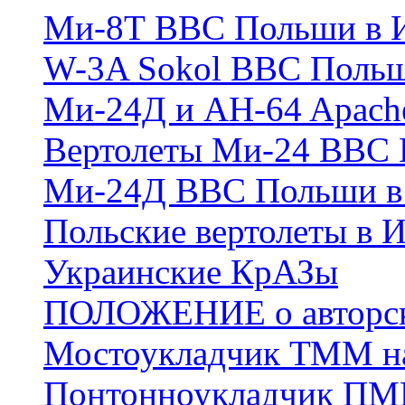
Ми-8Т ВВС Польши в 
W-3A Sokol ВВС Польш
Ми-24Д и AH-64 Apache
Вертолеты Ми-24 ВВС
Ми-24Д ВВС Польши в
Польские вертолеты в 
Украинские КрАЗы
ПОЛОЖЕНИЕ о авторск
Мостоукладчик ТММ на
Понтонноукладчик ПМ