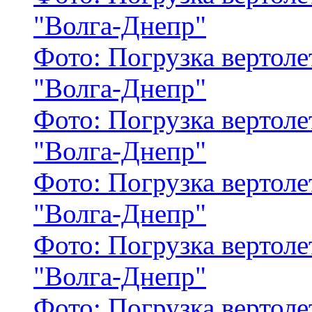
"Волга-Днепр"
Фото: Погрузка вертоле
"Волга-Днепр"
Фото: Погрузка вертоле
"Волга-Днепр"
Фото: Погрузка вертоле
"Волга-Днепр"
Фото: Погрузка вертоле
"Волга-Днепр"
Фото: Погрузка вертоле