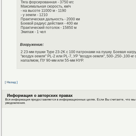
Тяга форсированная - 3750 кгс
Максимальная скорость, км/ч
- на высоте 11000 м - 1190
- у земли - 1210
Практическая дальность - 2000 км
Боевой радиус действия - 400 км
Практический потолок - 15850 м
Экипаж - 1 чел
Вооружение:
2 23-мм пушки Type 23-2K с 100 патронами на пушку. Боевая нагруз
"воздух-земля" PL-2 или PL-7, УР "воздух-земля", 500-,250-,100-к
напалмом, ПУ 90-мм или 55-мм НУР.
[ Назад ]
Информация о авторских правах
Вся информация предоставляется в информационных целях. Если Вы считаете, что мы
уведомления.