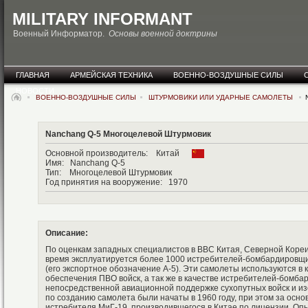
MILITARY INFORMANT
Военный Информатор.
Основы военной доктрины
ГЛАВНАЯ
АРМЕЙСКАЯ ТЕХНИКА
ВОЕННО-ВОЗДУШНЫЕ СИЛЫ
НОВОСТИ
ВОЕННО-ВОЗДУШНЫЕ СИЛЫ
ШТУРМОВИКИ ИЛИ УДАРНЫЕ САМОЛЕТЫ
N
Nanchang Q-5 Многоцелевой Штурмовик
Основной производитель: Китай
Имя: Nanchang Q-5
Тип: Многоцелевой Штурмовик
Год принятия на вооружение: 1970
Описание:
По оценкам западных специалистов в ВВС Китая, Северной Кореи
время эксплуатируется более 1000 истребителей-бомбардировщик
(его экспортное обозначение А-5). Эти самолеты используются в 
обеспечения ПВО войск, а так же в качестве истребителей-бомб
непосредственной авиационной поддержке сухопутных войск и и
по созданию самолета были начаты в 1960 году, при этом за осно
истребителя МиГ-19, производившегося в Китае по лицензии. Оп