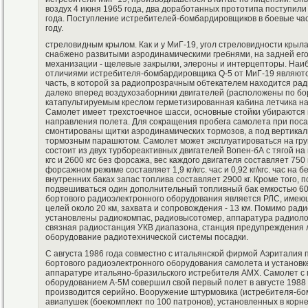
воздух 4 июня 1965 года, два доработанных прототипа поступили
года. Поступление истребителей-бомбардировщиков в боевые час
году.
стреловидным крылом. Как и у МиГ-19, угол стреловидности крыла
снабжено развитыми аэродинамическими гребнями, на задней его
механизации - щелевые закрылки, элероны и интерцепторы. Наи
отличиями истребителя-бомбардировщика Q-5 от МиГ-19 являют
часть, в которой за радиопрозрачным обтекателем находится ра
далеко вперед воздухозаборники двигателей (расположены по б
катапультируемым креслом герметизированная кабина летчика н
Самолет имеет трехстоечное шасси, основные стойки убираются в
направления полета. Для сокращения пробега самолета при пос
смонтированы щитки аэродинамических тормозов, а под вертика
тормозным парашютом. Самолет может эксплуатироваться на гру
состоит из двух турбореактивных двигателей Вопен-бА с тягой 
кгс и 2600 кгс без форсажа, вес каждого двигателя составляет 750
форсажном режиме составляет 1,9 кг/кгс. час и 0,92 кг/кгс. час 
внутренних баках запас топлива составляет 2900 кг. Кроме того,
подвешиваться один дополнительный топливный бак емкостью 6
бортового радиоэлектронного оборудования является РЛС, име
целей около 20 км, захвата и сопровождения - 13 км. Помимо ра
установлены радиокомпас, радиовысотомер, аппаратура радиол
связная радиостанция УКВ диапазона, станция предупреждения л
оборудование радиотехнической системы посадки.
С августа 1986 года совместно с итальянской фирмой Аэриталия
бортового радиоэлектронного оборудования самолета и установк
аппаратуре итальяно-бразильского истребителя АМХ. Самолет 
оборудованием А-5М совершил свой первый полет в августе 1988 г
производится серийно. Вооружение штурмовика (истребителя-бом
авиапушек (боекомплект по 100 патронов), установленных в корне