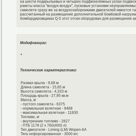
на шести подкрыльевых и четырех подфюзеляжных узлах подвес
ракеты класса "воздух-воздух", пусковые установки неуправляемы
самолете сразу же за воздухозаборниками двигателей имеется т
рассчитанный на размещение дополнительной бомбовой нагрузки
бомбардировщиках Q-5 этот отсек оборудован для размещения а
Модификации:
•
Технические характеристики:
Размах крыла - 9,68 м
Длина самолета - 15,65 м
Высота самолета - 4,333 м
Площадь крыла - 27,95 кв.м
Масса, кг
- пустого самолета - 6375
- нормальная взлетная - 9468
- максимальная взлетная - 11830
Топливо, кг
- внутренние топливо - 2827
- ПТБ 1178 (2 х 760(400) л)
Тип двигателя - Liming (LM) Wopen-6A
Тяга нефорсированная - 3000 кгс