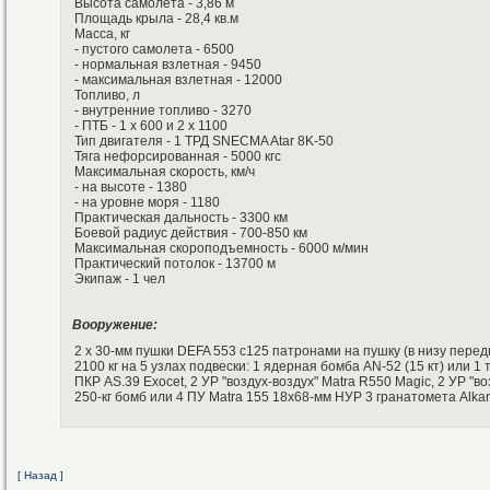
Высота самолета - 3,86 м
Площадь крыла - 28,4 кв.м
Масса, кг
- пустого самолета - 6500
- нормальная взлетная - 9450
- максимальная взлетная - 12000
Топливо, л
- внутренние топливо - 3270
- ПТБ - 1 х 600 и 2 х 1100
Тип двигателя - 1 ТРД SNECMA Atar 8K-50
Тяга нефорсированная - 5000 кгс
Максимальная скорость, км/ч
- на высоте - 1380
- на уровне моря - 1180
Практическая дальность - 3300 км
Боевой радиус действия - 700-850 км
Максимальная скороподъемность - 6000 м/мин
Практический потолок - 13700 м
Экипаж - 1 чел
Вооружение:
2 х 30-мм пушки DEFA 553 с125 патронами на пушку (в низу перед
2100 кг на 5 узлах подвески: 1 ядерная бомба AN-52 (15 кт) или 1 
ПКР AS.39 Exocet, 2 УР "воздух-воздух" Matra R550 Magic, 2 УР "во
250-кг бомб или 4 ПУ Matra 155 18x68-мм НУР 3 гранатомета Alkan
[ Назад ]