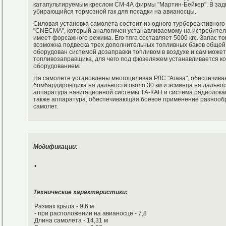
катапультируемым креслом СМ-4А фирмы "Мартин-Бейкер". В за
убирающийся тормозной гак для посадки на авианосцы.
Силовая установка самолета состоит из одного турбореактивного
"CNECMA", который аналогичен устанавливаемому на истребителе 
имеет форсажного режима. Его тяга составляет 5000 кгс. Запас то
возможна подвеска трех дополнительных топливных баков общей
оборудован системой дозаправки топливом в воздухе и сам может
топливозаправщика, для чего под фюзеляжем устанавливается к
оборудованием.
На самолете установлены многоцелевая РЛС "Агава", обеспечив
бомбардировщика на дальности около 30 км и эсминца на дальнос
аппаратура навигационной системы ТА-КАН и система радиолока
также аппаратура, обеспечивающая боевое применение разнообр
самолет.
Модификации:
•
Технические характеристики:
Размах крыла - 9,6 м
- при расположении на авианосце - 7,8
Длина самолета - 14,31 м