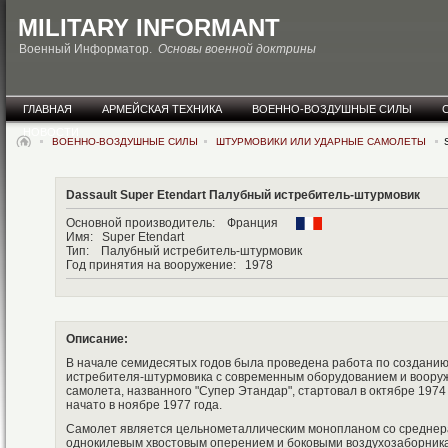
MILITARY INFORMANT
Военный Информатор.
Основы военной доктрины
ГЛАВНАЯ
АРМЕЙСКАЯ ТЕХНИКА
ВОЕННО-ВОЗДУШНЫЕ СИЛЫ
НОВОСТИ
ВОЕННО-ВОЗДУШНЫЕ СИЛЫ
ШТУРМОВИКИ ИЛИ УДАРНЫЕ САМОЛЕТЫ
S
Dassault Super Etendart Палубный истребитель-штурмовик
Основной производитель: Франция
Имя: Super Etendart
Тип: Палубный истребитель-штурмовик
Год принятия на вооружение: 1978
Описание:
В начале семидесятых годов была проведена работа по созданию
истребителя-штурмовика с современным оборудованием и воору
самолета, названного "Супер Этандар", стартовал в октябре 1974
начато в ноябре 1977 года.
Самолет является цельнометаллическим монопланом со средне
однокилевым хвостовым оперением и боковыми воздухозаборник