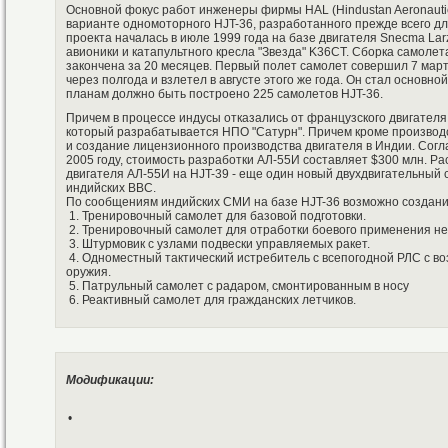
Основной фокус работ инженеры фирмы HAL (Hindustan Aeronautic
варианте одномоторного HJT-36, разработанного прежде всего дл
проекта началась в июле 1999 года на базе двигателя Snecma Lar
авионики и катапультного кресла "Звезда" K36CT. Сборка самоле
закончена за 20 месяцев. Первый полет самолет совершил 7 март
через полгода и взлетел в августе этого же года. Он стал основной
планам должно быть построено 225 самолетов HJT-36.
Причем в процессе индусы отказались от французского двигателя
который разрабатывается НПО "Сатурн". Причем кроме производс
и создание лицензионного производства двигателя в Индии. Согл
2005 году, стоимость разработки АЛ-55И составляет $300 млн. Ра
двигателя АЛ-55И на HJT-39 - еще один новый двухдвигательный 
индийских ВВС.
По сообщениям индийских СМИ на базе HJT-36 возможно создан
1. Тренировочный самолет для базовой подготовки.
2. Тренировочный самолет для отработки боевого применения не
3. Штурмовик с узлами подвески управляемых ракет.
4. Одноместный тактический истребитель с всепогодной РЛС с в
оружия.
5. Патрульный самолет с радаром, смонтированным в носу
6. Реактивный самолет для гражданских летчиков.
Модификации:
•