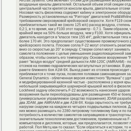
Aircraft Systems. Она включает отсеки для размещения вооружения
воздушные каналы двигателей. Остальной объем этой секции отд
центральной части крепятся консоли крыла, двигательные отсеки 
Носовая часть фюзеляжа содержит кабину и электронное оборудов
Размерность установленных на "Рэпторе" двигателей Pratt&Whitn
требованием сверхзвуковой крейсерской скорости. Хотя F119 схож
приблизительно такой же (около 125 кг/с) расход воздуха, степен
0,2:1, в то время, как у F100 этот параметр - 0,7:1. Таким образом
крайней мере на 50% больше воздуха, чем у F100. Хотя официаль
двигатель находится в "классе тяги 155 кН", действительная тяг
более 170 кН. Это предполагает существование промежуточного р
крейсерского полета. Плоские сопла F-22 могут отклонять реакти
вниз со скоростью до 20° в секунду. Створки сопел могут занимат
самолета положение с целью уменьшения радиолокационной зам
образом, чтобы снизить его температуру. Основное вооружение "
ракет "воздух-воздух" средней дальности AIM-120С (AMRAAM) - по
отсеков на пневмо-гидравлических катапультных установках. В дв
ракете ближнего боя А1М-9Х. Выход ракет из отсеков происходит а
приближается к точке пуска, позволяя головкам самонаведения з
General Dynamics - облегченная версия известного "Bулкана" с
и модифицированной казенной частью - расположена у корня кры
небольшой закрывающийся шарнирной крышкой желоб в фюзеляже
Lockheed задачу обеспечить F-22 возможность нанесения ударов 
вооружения были переоборудованы для размещения 450-кг боеприп
(универсальное управляемое средство поражения) JDAM разработ
два JDAM, две AMRAAM и две А1М-9Х. Когда скрытность не требует
нагрузки снаружи на каждом из четырех подкрыльевых пилонов. Д
них можно размещать по 2280-литровому топливному баку и по 
потребность в количестве самолетов-заправщиков и транспортны
значительным технологическим достижением, примененным на F-2
компьютеров и дисплеев, которые, как предполагается, позволят 
работой. Пол Метц как-то сказал: "Если обратиться к истории, то 