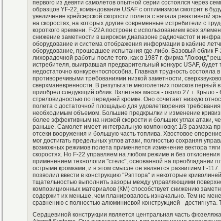
первого из девяти самолетов опытной серии состоялся через сем
образцов YF-22, командование USAF с оптимизмом смотрит в буд
увеличение крейсерской скорости полета с начала реактивной эр
на скоростях, на которых другие современные истребители с тру
короткого времени. F-22A построен с использованием всех элеме
снижение заметности в широком диапазоне радиочастот и инфрак
оборудование и система отображения информации в кабине летчи
оборудование, прошедшее испытания где-либо. Базовый облик F-
лихорадочной работы после того, как в 1987 г. фирма "Локхид" р
истребителя, выигравшая предварительный конкурс USAF, будет 
недостаточно конкурентоспособна. Главная трудность состояла в
противоречивыми требованиями низкой заметности, сверхзвуково
сверхманевренности. В результате многолетних поисков первый в
приобрел следующий облик. Взлетная масса - около 27 т. Крыло - 
стреловидностью по передней кромке. Оно сочетает низкую отно
полета с достаточной площадью для удовлетворения требования
необходимым объемом. Большие предкрылки и изменение кривиз
более эффективным на низкой скорости и больших углах атаки, ч
раньше. Самолет имеет интегральную компоновку: 1/3 размаха 
отсеки вооружения и большую часть топлива. Хвостовое оперение
мог достигать предельных углов атаки, полностью сохраняя упр
возможных режимов полета применяется изменение вектора тяги,
скоростях. Но F-22 управляем на любом режиме и без отклонения 
применением технологии "стелc", основанной на преобладании п
острыми кромками, и в этом смысле он является развитием F-117.
позволил ввести в конструкцию "Рэптора" и некоторые криволиней
тщательностью выполнить зазоры между управляющими поверхн
композиционных материалов (КМ) способствует снижению заметно
содержит их меньше, чем планировалось изначально. Тем не мене
сравнению с полностью алюминиевой конструкцией - достигнута. 
Сердцевиной конструкции является центральная часть фюзеляжа, 