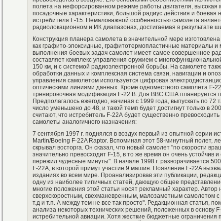
полета на нефорсированном режиме работы двигателя, высокая 
посадочные характеристики, большой радиус действия и боевая н
истребителя F-15. Немаловажной особенностью самолета являетс
радиолокационном и ИК диапазонах, достигаемая в результате ши
Конструкция планера самолета в значительной мере изготовлена
как графито-эпоксидные, графитотермопластичные материалы и 
выполнения боевых задач самолет имеет самое совершенное рад
составляет комплекс управления оружием с многофункционально
150 км, и с системой радиоэлектронной борьбы. На самолете так
обработки данных и комплексная система связи, навигации и опо
управления самолетом используется цифровая электродистанцио
оптическими линиями данных. Кроме одноместного самолета F-22
тренировочная модификация F-22 В. Для ВВС США планируется п
Предполагалось ежегодно, начиная с 1999 года, выпускать по 72 
число уменьшено до 48, и такой темп будет достигнут только в 20
считают, что истребитель F-22А будет существенно превосходит
самолеты аналогичного назначения:
7 сентября 1997 г. поднялся в воздух первый из опытной серии 
Martin/Boeing F-22A Raptor. Вспоминая этот 58-минутный полет, л
скрывал восторга. Он сказал, что новый самолет "по скорости вр
значительно превосходит F-15, в то же время он очень устойчив 
пережил чудесные минуты". В начале 1998 г. разворачивается 5
F-22A, в которой примут участие 9 машин. Появление F-22A вызв
изданиях во всем мире. Проанализировав эти публикации, редакц
одну из наиболее типичных статей, дающую общее представление
многие положения этой статьи носят рекламный характер. Автор н
сверхскоростным, свехманевренным, малозаметным самолетом с 
т.д и т.п. А между тем не все так просто". Редакционная статья,
анализа некоторых технических решений, положенных в основу F-
истребительной авиации. Хотя жесткие бюджетные ограничения 