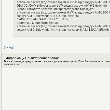
в главном отсеке (под фюзеляжем): 6 УР воздух-воздух AIM-120
GBU-32 JDAM в боковых: по 1 УР воздух-воздух AIM-9 Sidewinder
В роли самолета завоевания превосходства в воздухе:
в главном отсеке (под фюзеляжем): 6 УР воздух-воздух AIM-120C 
воздух AIM-9 Sidewinder На 4 внешних узлах
4 AIM-120C AMRAAM и 2 2271 л ПТБ
В роли дальнего истребителя:
в главном отсеке (под фюзеляжем): 6 УР воздух-воздух AIM-120C 
воздух AIM-9 Sidewinder На 4 внешних узлах 8 AIM-120C AMRAAM 
[ Назад ]
Информация о авторских правах
Вся информация предоставляется в информационных целях. Если Вы считаете, что мы
уведомления.