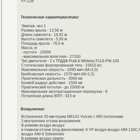
• F-22В
Технические характеристики:
Экипаж, чел 1
Размах крыла - 13,56 м
Длина самолета - 18,92 м
Высота самолета - 5,00 м
Площадь крыла - 78,0 м
Масса, кг
- пустого - 15000
- максимальная взлетная - 27200
Тип двигателя - 2 х ТРДДФ Pratt & Whitney F119-PW-100
Статическая форсированная тяга - 15810 кгс
Максимальная скорость - 2090 км/ч (М=2,0)
Крейсерская скорость - 1570 км/ч (М=1,5)
Практическая дальность - 3000 км
Боевой радиус действия - 1500 км
Практический потолок - до 20000 м
Максимальная эксплуатационная перегрузка - 9
Потребная длина ВПП - 915 м
Вооружение:
Встроенная 20-мм пушка М61А2 Vulcan c 480 патронами.
3 внутренних отсека вооружения:
В режиме воздух-воздух:
в главном отсеке (под фюзеляжем): 6 УР воздух-воздух AIM-120C 
воздух AIM-9 Sidewinder
В режиме воздух-земля: