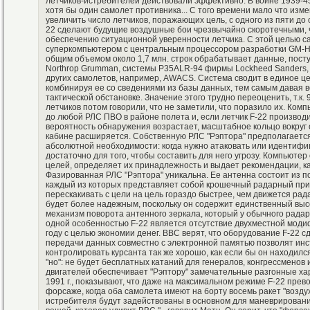
летчиков-истребителей действовали эффективно. В войне 1939-45 
хотя бы один самолет противника... С того времени мало что изм
увеличить число летчиков, поражающих цель, с одного из пяти до о
22 сделают будущие воздушные бои чрезвычайно скоротечными, ч
обеспечению ситуационной уверенности летчика. С этой целью 
суперкомпьютером с центральным процессором разработки GM-H
общим объемом около 1,7 млн. строк обрабатывает данные, пос
Northrop Grumman, системы P35ALR-94 фирмы Lockheed Sanders, 
других самолетов, например, AWACS. Система сводит в единое 
комбинируя ее со сведениями из базы данных, тем самым давая 
тактической обстановке. Значение этого трудно переоценить, т.к.
летчиков потом говорили, что не заметили, что поразило их. Ко
до любой РЛС ПВО в районе полета и, если летчик F-22 производ
вероятность обнаружения возрастает, масштабное кольцо вокруг 
кабине расширяется. Собственную РЛС "Рэптора" предполагается
абсолютной необходимости: когда нужно атаковать или идентифи
достаточно для того, чтобы составить для него угрозу. Компьюте
целей, определяет их принадлежность и выдает рекомендации, как
Фазированная РЛС "Рэптора" уникальна. Ее антенна состоит из п
каждый из которых представляет собой крошечный радарный при
перескакивать с цели на цель гораздо быстрее, чем движется ра
будет более надежным, поскольку он содержит единственный высо
механизм поворота антенного зеркала, который у обычного рада
одной особенностью F-22 является отсутствие двухместной моди
году с целью экономии денег. ВВС верят, что оборудование F-22 с
передачи данных совместно с электронной памятью позволят инст
контролировать курсанта так же хорошо, как если бы он находил
"но": не будет бесплатных катаний для генералов, конгрессменов
двигателей обеспечивает "Рэптору" замечательные разгонные ха
1991 г., показывают, что даже на максимальном режиме F-22 прев
форсаже, когда оба самолета имеют на борту восемь ракет "возду
истребителя будут задействованы в основном для маневрирования