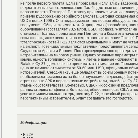
не после первого полета. Если в программе и случались задержки
недостаточные капиталовложения. Так, бюджетные ограничения 
первого полета "Рэптора". Пентагону пришлось снизить и планиру
привело к удорожанию серийного самолета. Сегодня ожидаемая с
USD в ценах 1996 г. Она подразумевает полностью оборудованный
вооружения. Общая стоимость этой программы (разработка, постр
оборудование) составляет 73,5 млрд. USD. Продажа "Рэптора" на 
стоимость. Поэтому представители Пентагона и Комитета началь
возможность, даже несмотря на секретность технологии "стеле". 
"стелс"-особенностей F-22 являются модульными и могут не уста
на экспорт. Потенциальными покупателями представляются сегод
Саудовская Аравия и Япония. Пока преждевременно проводить то
истребителями на мировом рынке. Однако основные параметры са
крыло, емкость топливной системы и летные данные - склоняют в п
Rafale и Су-37, даже если не принимать во внимание его "невиди
цена не намного отличается от 50-60 млн. USD, официально объ
истребителей. Сегодня F-15 еще обладают высоким боевым поте
необходимость замены их на более неуязвимое и дальнодействую
строят новые ЗРК и перспективные истребители, подобные Су-37.
главных обстоятельства. Во-первых, США и их союзники предпоч
ранних стадиях конфликта. Во-вторых, общественность США и п
успеха и минимальных потерь, поэтому F-22, способный расправ
перспективным истребителем, будет создавать это господство.
Модификации:
• F-22А