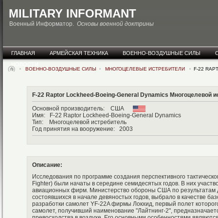
MILITARY INFORMANT
Военный Информатор.
Основы военной доктрины
ГЛАВНАЯ
АРМЕЙСКАЯ ТЕХНИКА
ВОЕННО-ВОЗДУШНЫЕ СИЛЫ
НОВОСТИ
ВОЕННО-ВОЗДУШНЫЕ СИЛЫ
МНОГОЦЕЛЕВЫЕ ИСТРЕБИТЕЛИ
F-22 RAP
F-22 Raptor Lockheed-Boeing-General Dynamics Многоцелевой 
Основной производитель: США
Имя: F-22 Raptor Lockheed-Boeing-General Dynamics
Тип: Многоцелевой истребитель
Год принятия на вооружение: 2003
Описание:
Исследования по программе создания перспективного тактическог
Fighter) были начаты в середине семидесятых годов. В них участ
авиационных фирм. Министерство обороны США по результатам
состоявшихся в начале девяностых годов, выбрало в качестве б
разработки самолет YF-22A фирмы Локхид, первый полет которого
самолет, получивший наименование "Лайтнинг-2", предназначает
превосходства в воздухе. Его основными особенностями являются