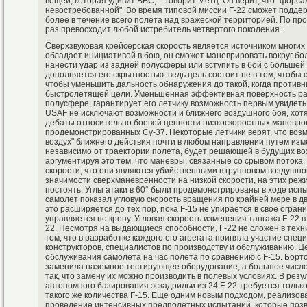
вещей, которая удивит ВВС," - говорит Метц. Он верит, что "форс
невостребованной". Во время типовой миссии F-22 сможет поддерж
более в течение всего полета над вражеской территорией. По про
раз превосходит любой истребитель четвертого поколения.
Сверхзвуковая крейсерская скорость является источником многи
обладает инициативой в бою, он сможет маневрировать вокруг бо
нанести удар из задней полусферы или вступить в бой с большей 
дополняется его скрытностью: ведь цель состоит не в том, чтобы
чтобы уменьшить дальность обнаружения до такой, когда противн
быстролетящей цели. Уменьшенная эффективная поверхность рас
полусфере, гарантирует его летчику возможность первым увидеть
USAF не исключают возможности и ближнего воздушного боя, хотя
дебаты относительно боевой ценности низкоскоростных маневров
продемонстрированных Су-37. Некоторые летчики верят, что возм
воздух" ближнего действия почти в любом направлении путем и
независимо от траектории полета, будет решающей в будущих во
аргументируя это тем, что маневры, связанные со срывом потока,
скорости, что они являются убийственными в групповом воздушном
значимости сверхманевренности на низкой скорости, на этих реж
постоять. Углы атаки в 60° были продемонстрированы в ходе испы
самолет показал угловую скорость вращения по крайней мере в д
это расширяется до тех пор, пока F-15 не упирается в свое ограни
управляется по крену. Угловая скорость изменения тангажа F-22 в 
22. Несмотря на выдающиеся способности, F-22 не сложен в техн
том, что в разработке каждого его агрегата приняла участие сп
конструкторов, специалистов по производству и обслуживанию. 
обслуживания самолета на час полета по сравнению с F-15. Борт
заменила наземное тестирующее оборудование, а большое число
так, что замену их можно производить в полевых условиях. В рез
автономного базирования эскадрильи из 24 F-22 требуется тольк
такого же количества F-15. Еще одним новым подходом, реализов
проведение интенсивных предполетных испытаний, которые позв