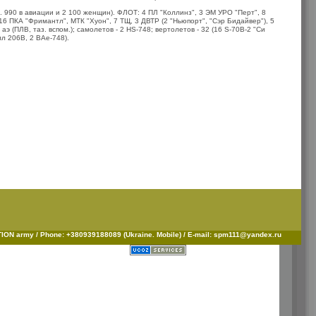
. ч. 990 в авиации и 2 100 женщин). ФЛОТ: 4 ПЛ "Коллинз", 3 ЭМ УРО "Перт", 8
 16 ПКА "Фримантл", МТК "Хуон", 7 ТЩ, 3 ДВТР (2 "Ньюпорт", "Сэр Бидайвер"), 5
э (ПЛВ, таз. вспом.); самолетов - 2 HS-748; вертолетов - 32 (16 S-70B-2 "Си
лл 206В, 2 ВАе-748).
ON army / Phone: +380939188089 (Ukraine. Mobile) / E-mail: spm111@yandex.ru