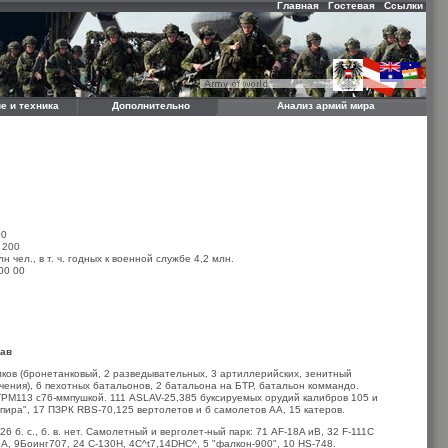
Главная
Гостевая
Ссылки
е и техника
Дополнительно
Анализ армий мира
00
 200
чел., в т. ч. годных к военной службе 4,2 млн.
00 00
тав
лков (бронетанковый, 2 разведывательных, 3 артиллерийских, зенитный
чения), 6 пехотных батальонов, 2 батальона на БТР, батальон коммандо.
ТРМ113 с76-ммпушкой. 111 ASLAV-25,385 буксируемых орудий калибров 105 и
пира", 17 ПЗРК RBS-70,125 вертолетов и б самолетов АА, 15 катеров.
26 б. с., б. в. нет. Самолетный и верголет-ный парк: 71 AF-18A иВ, 32 F-111C
А, 9Боинг707, 24 С-130Н, 4C^t7,14DHC^, 5 "фалкон-900", 10 HS-748.