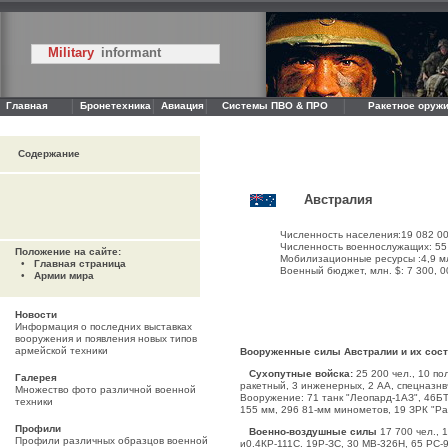
Military
informant
Главная
Бронетехника
Авиация
Системы ПВО & ПРО
Ракетное оружи
Содержание
Австралия
Численность населения:19 082 0
Численность военнослужащих: 55
Положение на сайте:
Мобилизационные ресурсы :4,9 млн 
•
Главная страница
Военный бюджет, млн. $: 7 300, 0
•
Армии мира
Новости
Информация о последних выставках
вооружения и появления новых типов
армейской техники
Вооруженные силы Австралии и их сос
Сухопутные войска:
25 200 чел., 10 по
Галерея
ракетный, 3 инженерных, 2 АА, спецназнв
Множество фото различной военной
Вооружение: 71 танк "Леопард-1АЗ", 46Б
техники
155 мм, 296 81-мм минометов, 19 ЗРК "Ра
Профили
Военно-воздушные силы
17 700 чел., 1
Профили различных образцов военной
и0.4КР-111С. 19Р-ЗС, 30 МВ-326Н, 65 РС-9