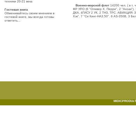
техники 20-21 века
Военно-морской флот
14200 чел. ( в т
ФР УРО (6 "Оливер X. Перри", 2 "Анзак"),
Гостевая книга
ДКА, 4ГИСУ 2 УК, 2 ТНЗ, ТРС. АВИАЦИЯ: 3 а
Обменивайтесь своим мнением в
Хэк". 7 "Си Кинг-НА3.50". б AS-350B, 3 Бе
гостевой книге, мы всегда готовы
ответить...
MIDICPRODUcTI