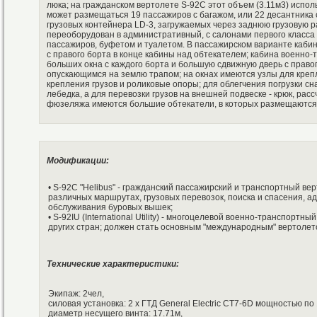
люка; на гражданском вертолете S-92C этот объем (3.11м3) испо
может размещаться 19 пассажиров с багажом, или 22 десантника 
грузовых контейнера LD-3, загружаемых через заднюю грузовую р
переоборудован в административный, с салонами первого класса д
пассажиров, буфетом и туалетом. В пассажирском варианте кабина
с правого борта в конце кабины над обтекателем; кабина военно-
больших окна с каждого борта и большую сдвижную дверь с правог
опускающимся на землю трапом; на окнах имеются узлы для крепл
крепления грузов и роликовые опоры; для облегчения погрузки сн
лебедка, а для перевозки грузов на внешней подвеске - крюк, рас
фюзеляжа имеются большие обтекатели, в которых размещаются 
Модификации:
• S-92C "Helibus" - гражданский пассажирский и транспортный ве
различных маршрутах, грузовых перевозок, поиска и спасения, а
обслуживания буровых вышек;
• S-92IU (International Utility) - многоцелевой военно-транспорт
других стран; должен стать основным "международным" вертолето
Технические характеристики:
Экипаж: 2чел,
силовая установка: 2 x ГТД General Electric CT7-6D мощностью по
диаметр несущего винта: 17.71м,