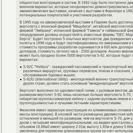
общностью конструкции и систем. В 1992 году было построено дв
военном вариантах, которые неоднократно демонстрировались 
авиакосмических выставках, начиная с выставки в Фарнборо в 199
потенциальных покупателей и участников разработки.
В 1995 году на авиакосмической выставке в Париже было достигн
вертолета с японской фирмой "Мицубиси", китайской вертолетной
фирмой "Эмбраер", испанской фирмой "Гамеза" и тайваньской фи
оборудования должны осуществлять известные фирмы "GEC-Марко
Берта". Будет построено 5 опытных вертолетов, два гражданских
полеты в 1998 году и будут сертифицированы по американским и 
стоимость программы разработки оценивается в 600 млн долларов
долларов, стоимость летного часа - 2500 долларов. Анализ мирово
может быть продано более 5000 вертолетов S-92, которые будут 
вариантах:
S-92C "Helibus" - гражданский пассажирский и транспортный ве
различных маршрутах, грузовых перевозок, поиска и спасения,
обслуживания буровых вышек;
S-92IU (International Utility) - многоцелевой военно-транспорт
других стран; должен стать основным "международным" вертоле
Вертолет выполнен по одновинтовой схеме, с рулевым винтом, д
размерам вертолет S-92 лишь несколько больше вертолета S-70,
габаритам грузопассажирскую кабину с задним грузовым люком и 
грузоподъемностью и лучшими летными характеристиками.
Фюзеляж имеет каркасную конструкцию из алюминиевых сплавов
массы конструкции). В носовой части размещена двухместная ка
остекления и меньшей по размерам, чем на вертолете S-70, для 
доски с четырьмя многофункциональными, на жидких кристаллах 
объемом 16.88м3 имеет ширину 2.01м, высоту 1.83м и длину 5.66
увеличена для перевозки длинномерных грузов за счет использов