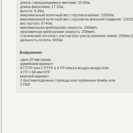
длина с вращающимися винтами: 20.85м,
длина фюзеляжа: 17.32м,
высота: 6.45м,
максимальный взлетный вес с грузом в кабине: 10930кг,
максимальный взлетный вес с грузом на внешней подвеске: 12020к
вес пустого: 6740кг,
максимальная крейсерская скорость: 289км/ч,
экономичная крейсерская скорость: 259км/ч,
статический потолок с учетом (без учета) влияния земли: 2990м (
дальность полета: 945км
Вооружение:
одна 20-мм пушка
армейский вариант:
8 ПТУР или 2 ПТУР и 4 УР класса воздух-воздух или
4 ПУ с 68-мм НУР
морской вариант:
2 противолодочные торпеды или глубинные бомбы или
2 ПКР.