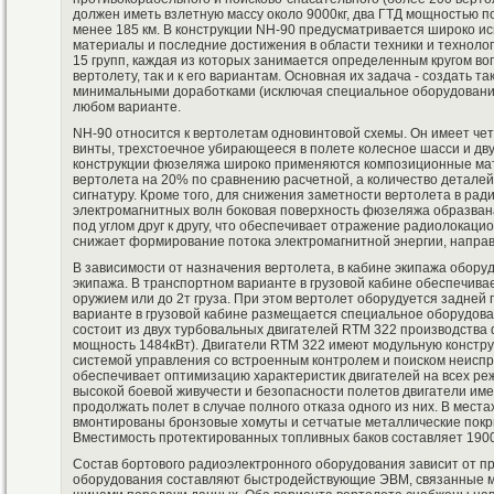
должен иметь взлетную массу около 9000кг, два ГТД мощностью по
менее 185 км. В конструкции NH-90 предусматривается широко 
материалы и последние достижения в области техники и технолог
15 групп, каждая из которых занимается определенным кругом воп
вертолету, так и к его вариантам. Основная их задача - создать т
минимальными доработками (исключая специальное оборудование
любом варианте.
NH-90 относится к вертолетам одновинтовой схемы. Он имеет ч
винты, трехстоечное убирающееся в полете колесное шасси и дву
конструкции фюзеляжа широко применяются композиционные мат
вертолета на 20% по сравнению расчетной, а количество детале
сигнатуру. Кроме того, для снижения заметности вертолета в ра
электромагнитных волн боковая поверхность фюзеляжа образва
под углом друг к другу, что обеспечивает отражение радиолокацио
снижает формирование потока электромагнитной энергии, напра
В зависимости от назначения вертолета, в кабине экипажа оборуд
экипажа. В транспортном варианте в грузовой кабине обеспечивае
оружием или до 2т груза. При этом вертолет оборудуется задней
варианте в грузовой кабине размещается специальное оборудова
состоит из двух турбовальных двигателей RTM 322 производства 
мощность 1484кВт). Двигатели RТМ 322 имеют модульную констр
системой управления со встроенным контролем и поиском неиспр
обеспечивает оптимизацию характеристик двигателей на всех ре
высокой боевой живучести и безопасности полетов двигатели и
продолжать полет в случае полного отказа одного из них. В мест
вмонтированы бронзовые хомуты и сетчатые металлические покр
Вместимость протектированных топливных баков составляет 1900
Состав бортового радиоэлектронного оборудования зависит от п
оборудования составляют быстродействующие ЭВМ, связанные м