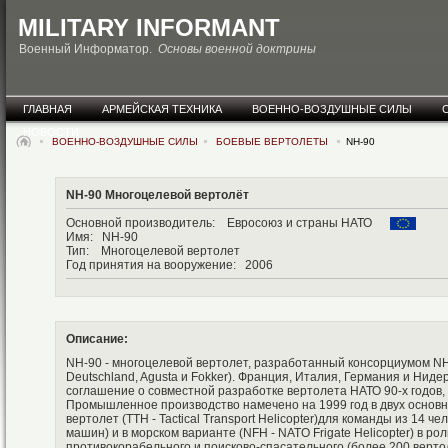
MILITARY INFORMANT
Военный Информатор.
Основы военной доктрины
ГЛАВНАЯ
АРМЕЙСКАЯ ТЕХНИКА
ВОЕННО-ВОЗДУШНЫЕ СИЛЫ
НОВОСТИ
ВОЕННО-ВОЗДУШНЫЕ СИЛЫ
БОЕВЫЕ ВЕРТОЛЕТЫ
NH-90
NH-90 Многоцелевой вертолёт
Основной производитель: Евросоюз и страны НАТО
Имя: NH-90
Тип: Многоцелевой вертолет
Год принятия на вооружение: 2006
Описание:
NH-90 - многоцелевой вертолет, разработанный консорциумом NH In
Deutschland, Agusta и Fokker). Франция, Италия, Германия и Нид
соглашение о совместной разработке вертолета НАТО 90-х годов,
Промышленное производство намечено на 1999 год в двух основн
вертолет (TTH - Tactical Transport Helicopter)для команды из 14 ч
машин) и в морском варианте (NFH - NATO Frigate Helicopter) в ро
противокорабельного и поисково-спасательного (более 200 верто