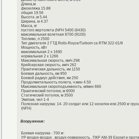
Длина,м
фюзеляжа 15.88
общая 19.56
Высота ,м 5.44
Ширина, м 4.37
Масса, кг
пустого вертолета (NFH 5400 (6430)
максимальная взлетная 8700 (9100)
Топливо, л 2500
Тип двигателя 2 ГТД Rolls-Royce/Turbom ca RTM 322-01/9
Мощность, кВт
максимальная 2 х 1690
нормальная 2 x 1266
Максимальная скорость, км/ч 298
Крейсерская скорость, км/ч 262
Практическая дальность, км 1150
Боевая дальность, км 950
Боевой радиус действия, км 250
Продолжительность полета, ч.мин 4.50
Максимальная скороподъемность, м/мин 660
Практический потолок, м 6000
Статический потолок, м 3500
Экипаж, чел 1-4
Полезная нагрузка: 14- 20 солдат или 12 носилок или 2500 кг груз
(NFH)
Вооружение:
Боевая нагрузка - 700 кг:
УР воздух-воздух , воздух-поверхность , ПКР АМ-39 Exoset и про