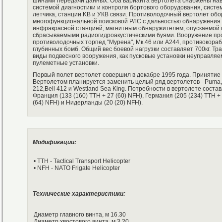
шинами передачи данных. Оба варианта вертолета снабжены нав
системой диагностики и контроля бортового оборудования, сис
летчика, станции KB и УКВ связи. Противолодочный вертолет об
многофункциональной поисковой РЛС с дальностью обнаружения 3
инфракрасной станцией, магнитным обнаружителем, опускаемой 
сбрасываемыми радиогидроакустическими буями. Вооружение про
противолодочных торпед "Мурена", Мк.46 или А244, противокораб
глубинных бомб. Общий вес боевой нагрузки составляет 700кг. Т
виды подвесного вооружения, как пусковые установки неуправля
пулеметные установки.
Первый полет вертолет совершил в декабре 1995 года. Принятие 
Вертолетом планируется заменить целый ряд вертолетов - Puma, Su
212,Bell 412 и Westland Sea King. Потребности в вертолете сост
Франция (133 (160) TTH + 27 (60) NFH), Германия (205 (234) TTH + 
(64) NFH) и Нидерланды (20 (20) NFH).
Модификации:
• TTH - Tactical Transport Helicopter
• NFH - NATO Frigate Helicopter
Технические характеристики:
Диаметр главного винта, м 16.30
Диаметр хвостового винта, м 3.20