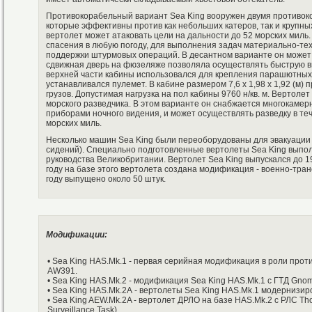
Противокорабельный вариант Sea King вооружен двумя противок
которые эффективны против как небольших катеров, так и крупны
вертолет может атаковать цели на дальности до 52 морских миль.
спасения в любую погоду, для выполнения задач материально-те
поддержки штурмовых операций. В десантном варианте он может
сдвижная дверь на фюзеляже позволяла осуществлять быструю в
верхней части кабины использовался для крепления парашютных
устанавливался пулемет. В кабине размером 7,6 х 1,98 х 1,92 (м)
грузов. Допустимая нагрузка на пол кабины 9760 н/кв. м. Вертол
морского разведчика. В этом варианте он снабжается многокаме
приборами ночного видения, и может осуществлять разведку в те
морских миль.
Несколько машин Sea King были переоборудованы для эвакуации 
сидений). Специально подготовленные вертолеты Sea King выпол
руководства Великобритании. Вертолет Sea King выпускался до 19
году на базе этого вертолета создана модификация - военно-тр
году выпущено около 50 штук.
Модификации:
• Sea King HAS.Mk.1 - первая серийная модификация в роли прот
AW391.
• Sea King HAS.Mk.2 - модификация Sea King HAS.Mk.1 с ГТД Gnom
• Sea King HAS.Mk.2А - вертолеты Sea King HAS.Mk.1 модернизи
• Sea King AEW.Mk.2A - вертолет ДРЛО на базе HAS.Mk.2 с РЛС Tho
Surveillance Task).