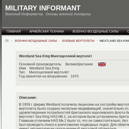
MILITARY INFORMANT
Военный Информатор.
Основы военной доктрины
ГЛАВНАЯ
АРМЕЙСКАЯ ТЕХНИКА
ВОЕННО-ВОЗДУШНЫЕ СИЛЫ
НОВОСТИ
ВОЕННО-ВОЗДУШНЫЕ СИЛЫ
БОЕВЫЕ ВЕРТОЛЕТЫ
WESTLAND SEA KIN
Westland Sea King Многоцелевой вертолёт
Основной производитель: Великобритания
Имя: Westland Sea King
Тип: Многоцелевой вертолёт
Год принятия на вооружение: 1970
Описание:
В 1959 г. фирма Westland получила лицензию на постройку вертол
вертолета было создано несколько модификаций, значительно от
удовлетворения потребностей британского королевского флота 
вертолет Sea King HAS.Mk.1, на котором были установлены брита
Главным отличием НАS.Мк.1 было то, что он самостоятельно, без
был проводить поиск и уничтожение подводных лодок. Для облег
имеет автоматически складываемый хвостовой обтекатель.