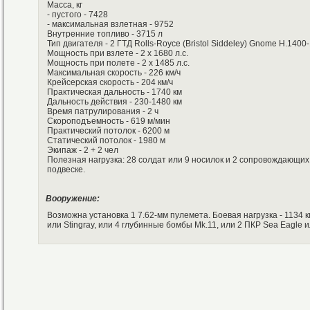
Масса, кг
- пустого - 7428
- максимальная взлетная - 9752
Внутренние топливо - 3715 л
Тип двигателя - 2 ГТД Rolls-Royce (Bristol Siddeley) Gnome H.1400
Мощность при взлете - 2 х 1680 л.с.
Мощность при полете - 2 х 1485 л.с.
Максимальная скорость - 226 км/ч
Крейсерская скорость - 204 км/ч
Практическая дальность - 1740 км
Дальность действия - 230-1480 км
Время патрулирования - 2 ч
Скороподъемность - 619 м/мин
Практический потолок - 6200 м
Статический потолок - 1980 м
Экипаж - 2 + 2 чел
Полезная нагрузка: 28 солдат или 9 носилок и 2 сопровождающих и
подвеске.
Вооружение:
Возможна установка 1 7.62-мм пулемета. Боевая нагрузка - 1134 к
или Stingray, или 4 глубинные бомбы Mk.11, или 2 ПКР Sea Eagle и