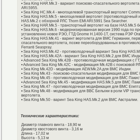
• Sea King HAR.Mk.3 - вариант поисково-спасательного вертолет
ARI.5955.
• Sea King HС.Mk.4 - многоцелевой транспортный вертолет Сomm
• Sea King HAS.Mk.5 - многоцелевой вертолет (противолодочный 
HAS.Mk.2 с обзорной РЛС Thorn EMI ARI.5991 Sea Searcher.
• Sea King HAR.Mk.5 - транспортный вертолет на базе HAS.Mk.5 
• Sea King HAS.Mk.6 - модернизированная версия 1990 года по п
установленно новое РЭО, ГТД Gnome H.1400-1T, система РЭР Orang
• Sea King HAS.Mk.41 - варинт вертолета для ВМС Германии, пер
спасательного вертолета, позже переоборудованных в противоло
Ferranti Seaspray.
• Sea King HAS.Mk.42 - противолодочный вариант Sea King HAS.M
• Sea King HAS.Mk.42А - вариант Sea King HAS.Mk.2 для ВМС Инд
• Advanced Sea King Mk.42В - противолодочная модификация с ГТ
• Advanced Sea King Mk.42С - модификация Mk.42В с поисковой 
• Sea King Mk.42D - модификация AEW.Mk.2A для ВМС Индии.
• Sea King Mk.43 - поисково-спасательная модификация для ВМС 
• Sea King Mk.45 - противолодочная модификация для ВМС Пакист
• Advanced Sea King Mk.45 - модификация HAS.Mk.5 для ВМС Паки
• Sea King Mk.47 - противолодочная модификация для ВМС Египта
• Sea King Mk.48 - модификация для ВВС Бельгии в роли VIP тран
вертолета.
• Sea King Mk.50 - варинт Sea King HAS.Mk.2 для ВМС Австралии.
Технические характеристики:
Диаметр главного винта - 18,90 м
Диаметр хвостового винта - 3,16 м
Длина - 17,02 м
Высота - 5,13 м