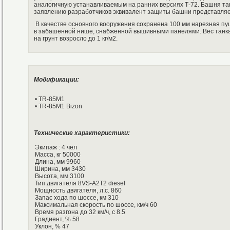
аналогичную устанавливаемым на ранних версиях Т-72. Башня та
заявлению разработчиков эквивалент защиты башни представляе
В качестве основного вооружения сохранена 100 мм нарезная пу
в забашенной нише, снабженной вышивными панелями. Вес танка 
на грунт возросло до 1 кг/м2.
Модификации:
• TR-85M1
• TR-85M1 Bizon
Технические характеристики:
Экипаж : 4 чел
Масса, кг 50000
Длина, мм 9960
Ширина, мм 3430
Высота, мм 3100
Тип двигателя 8VS-A2T2 diesel
Мощность двигателя, л.с. 860
Запас хода по шоссе, км 310
Максимальная скорость по шоссе, км/ч 60
Время разгона до 32 км/ч, с 8.5
Градиент, % 58
Уклон, % 47