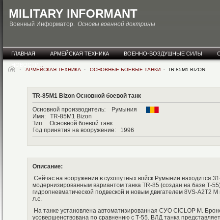
MILITARY INFORMANT
Военный Информатор.
Основы военной доктрины
ГЛАВНАЯ
АРМЕЙСКАЯ ТЕХНИКА
ВОЕННО-ВОЗДУШНЫЕ СИЛЫ
НОВОСТИ
АРМЕЙСКАЯ ТЕХНИКА
ОСНОВНЫЕ БОЕВЫЕ ТАНКИ
TR-85M1 BIZON
TR-85M1 Bizon Основной боевой танк
Основной производитель: Румыния
Имя: TR-85M1 Bizon
Тип: Основной боевой танк
Год принятия на вооружение: 1996
Описание:
Сейчас на вооружении в сухопутных войск Румынии находится 31
модернизированным вариантом танка TR-85 (создан на базе Т-55
гидропневматической подвеской и новым двигателем 8VS-A2T2 M
л.с.
На танке установлена автоматизированная СУО CICLOP M. Брон
усовершенствована по сравнению с Т-55. ВЛД танка представляет