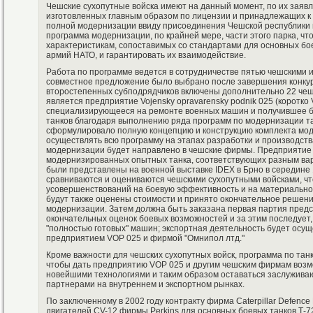
Чешские сухопутные войска имеют на данный момент, по их заявле
изготовленных главным образом по лицензии и принадлежащих к 
полной модернизации ввиду присоединения Чешской республики
программа модернизации, по крайней мере, части этого парка, чт
характеристикам, сопоставимых со стандартами для основных бо
армий НАТО, и гарантировать их взаимодействие.
Работа по программе ведется в сотрудничестве пятью чешскими
совместное предложение было выбрано после завершения конкур
второстепенных субподрядчиков включены дополнительно 22 ч
является предприятие Vojensky opravarensky podnik 025 (коротко
специализирующееся на ремонте военных машин и получившее б
танков благодаря выполнению ряда программ по модернизации та
сформулировало полную концепцию и конструкцию комплекта мод
осуществлять всю программу на этапах разработки и производст
модернизации будет направлено в чешские фирмы. Предприятие 
модернизированных опытных танка, соответствующих разным ва
были представлены на военной выставке IDEX в Брно в середине
сравниваются и оцениваются чешскими сухопутными войсками, ч
усовершенствований на боевую эффективность и на материально-
будут также оценены стоимости и принято окончательное решен
модернизации. Затем должна быть заказана первая партия пре
окончательных оценок боевых возможностей и за этим последует, 
"полностью готовых" машин; экспортная деятельность будет осущ
предприятием VOP 025 и фирмой "Омнипол лтд."
Кроме важности для чешских сухопутных войск, программа по танк
чтобы дать предприятию VOP 025 и другим чешским фирмам возм
новейшими технологиями и таким образом оставаться заслужив
партнерами на внутреннем и экспортном рынках.
По заключенному в 2002 году контракту фирма Caterpillar Defence
двигателей CV-12 фирмы Perkins для основных боевых танков Т-