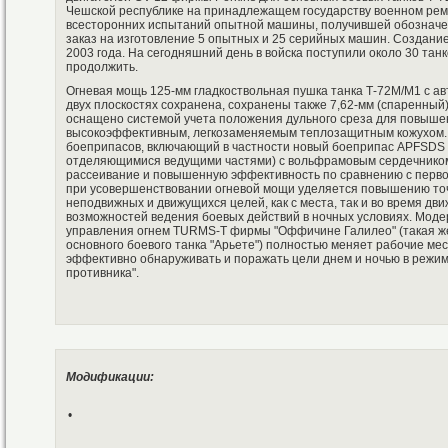
Чешской республике на принадлежащем государству военном рем
всесторонних испытаний опытной машины, получившей обозначе
заказ на изготовление 5 опытных и 25 серийных машин. Создание
2003 года. На сегодняшний день в войска поступили около 30 тан
продолжить.
Огневая мощь 125-мм гладкоствольная пушка танка Т-72М/М1 с а
двух плоскостях сохранена, сохранены также 7,62-мм (спаренный
оснащено системой учета положения дульного среза для повыше
высокоэффективным, легкозаменяемым теплозащитным кожухом. 
боеприпасов, включающий в частности новый боеприпас APFSDS
отделяющимися ведущими частями) с вольфрамовым сердечнико
рассеивание и повышенную эффективность по сравнению с перв
при усовершенствовании огневой мощи уделяется повышению точ
неподвижных и движущихся целей, как с места, так и во время д
возможностей ведения боевых действий в ночных условиях. Мод
управления огнем TURMS-T фирмы "Оффичине Галилео" (такая же,
основного боевого танка "Арьете") полностью меняет рабочие ме
эффективно обнаруживать и поражать цели днем и ночью в режим
противника".
Модификации:
•