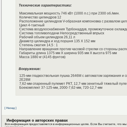
Технические характеристики:
Максимальная мощность 746 кВт (1000 л.с.) при 2300 об./мин.
Количество цилиндров 12
Расположение цилиндров V-образная компоновка с развалом цил
Цикл 4-тактный
Система воздухоснабжения Турбонаддув, промежуточное охлажд
Система топливоподачи Непосредственный впрыск
Рабочий объем цилиндров 26,11 л
Диаметр цилиндра и ход поршня 135 Х 152 мм
Степень сжатия 14,5 : 1
Направление вращения против часовой стрелки со стороны рас
Габариты длина 1375 мм Х ширина 935 мм Х высота 975 мм
Масса 1880 кг (4145 фунтов)
Вооружение:
125-мм гладкоствольная пушка 2646М с автоматом заряжания и с
2Е28М
7,62-мм спаренный пулемет РКТ, 12,7-мм зенитный тяжелый пул
Боекомплект 37-125-мм, 2000-7,62-мм, 720-12,7-мм
[ Назад ]
Информация о авторских правах
Вся информация предоставляется в информационных целях. Если Вы считаете, что мы