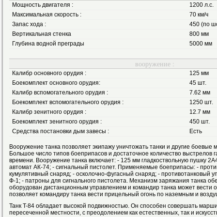
Мощность двигателя :
1200 л.с.
Максимальная скорость :
70 км/ч
Запас хода :
450 (по ш
Вертикальная стенка
800 мм
Глубина водной преграды
5000 мм
вооружение :
Калибр основного орудия :
125 мм
Боекомплект основного орудия:
45 шт.
Калибр вспомогательного орудия :
7.62 мм
Боекомплект вспомогательного орудия :
1250 шт.
Калибр зенитного орудия :
12.7 мм
Боекомплект зенитного орудия :
450 шт.
Средства постановки дым завесы :
Есть
Вооружение танка позволяет экипажу уничтожать танки и другие боевые 
Большое число типов боеприпасов и достаточное количество выстрелов 
времени. Вооружение танка включает: - 125 мм гладкоствольную пушку 2А4
автомат АК-74; - сигнальный пистолет. Применяемые боеприпасы: - про
кумулятивный снаряд; - осколочно-фугасный снаряд; - противотанковый упр
Ф-1; - патроны для сигнального пистолета. Механизм заряжания танка обе
оборудован дистанционным управлением и командир танка может вести о
позволяет командиру танка вести прицельный огонь по наземным и возд
Танк T-84 обладает высокой подвижностью. Он способен совершать марши
пересеченной местности, с преодолением как естественных, так и искусс