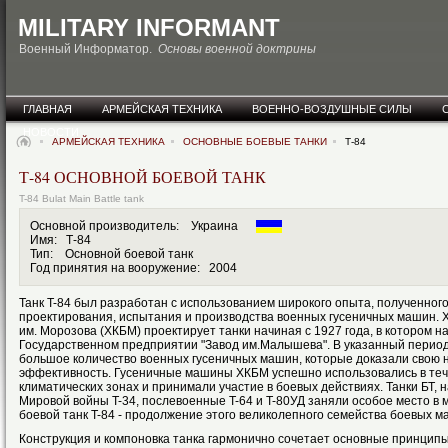
MILITARY INFORMANT
Военный Информатор.
Основы военной доктрины
ГЛАВНАЯ
АРМЕЙСКАЯ ТЕХНИКА
ВОЕННО-ВОЗДУШНЫЕ СИЛЫ
НОВОСТИ
АРМЕЙСКАЯ ТЕХНИКА
ОСНОВНЫЕ БОЕВЫЕ ТАНКИ
Т-84
Т-84 ОСНОВНОЙ БОЕВОЙ ТАНК
T-84 Bulat Main Battle tank
Основной производитель: Украина
Имя: Т-84
Тип: Основной боевой танк
Год принятия на вооружение: 2004
Танк T-84 был разработан с использованием широкого опыта, полученного
проектирования, испытания и производства военных гусеничных машин. Х
им. Морозова (ХКБМ) проектирует танки начиная с 1927 года, в котором н
Государственном предприятии "Завод им.Малышева". В указанный перио
большое количество военных гусеничных машин, которые доказали свою 
эффективность. Гусеничные машины ХКБМ успешно использовались в тече
климатических зонах и принимали участие в боевых действиях. Танки БТ,
Мировой войны T-34, послевоенные T-64 и T-80УД заняли особое место в
боевой танк T-84 - продолжение этого великолепного семейства боевых м
Конструкция и компоновка танка гармонично сочетает основные принцип