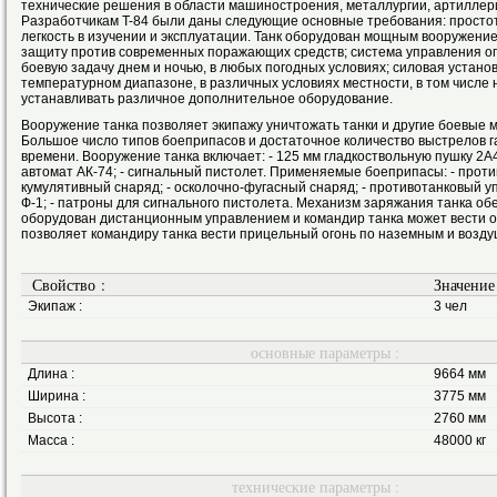
технические решения в области машиностроения, металлургии, артиллери
Разработчикам T-84 были даны следующие основные требования: простот
легкость в изучении и эксплуатации. Танк оборудован мощным вооружени
защиту против современных поражающих средств; система управления о
боевую задачу днем и ночью, в любых погодных условиях; силовая устано
температурном диапазоне, в различных условиях местности, в том числе 
устанавливать различное дополнительное оборудование.
Вооружение танка позволяет экипажу уничтожать танки и другие боевые 
Большое число типов боеприпасов и достаточное количество выстрелов 
времени. Вооружение танка включает: - 125 мм гладкоствольную пушку 2А4
автомат АК-74; - сигнальный пистолет. Применяемые боеприпасы: - про
кумулятивный снаряд; - осколочно-фугасный снаряд; - противотанковый упр
Ф-1; - патроны для сигнального пистолета. Механизм заряжания танка обе
оборудован дистанционным управлением и командир танка может вести о
позволяет командиру танка вести прицельный огонь по наземным и возд
Свойство :
Значение
Экипаж :
3 чел
основные параметры :
Длина :
9664 мм
Ширина :
3775 мм
Высота :
2760 мм
Масса :
48000 кг
технические параметры :