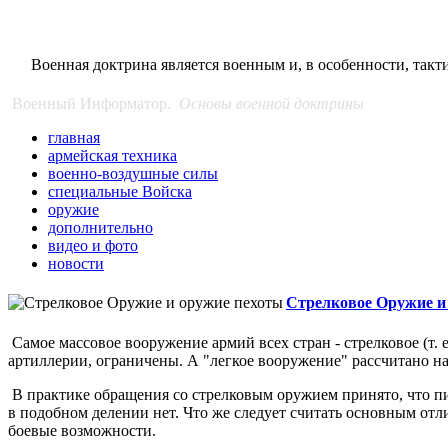
MILITARY INFORMANT
Военная доктрина является военным и, в особенности, такт
Военный Информатор.
Основы военной доктрины
главная
армейская техника
военно-воздушные силы
специальные Войска
оружие
дополнительно
видео и фото
новости
Стрелковое Оружие и
Самое массовое вооружение армий всех стран - стрелковое (т. 
артиллерии, ограничены. А "легкое вооружение" рассчитано н
В практике обращения со стрелковым оружием принято, что пис
в подобном делении нет. Что же следует считать основным отл
боевые возможности.