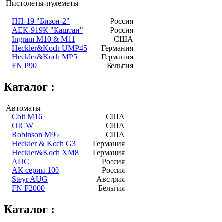
Пистолеты-пулеметы
ПП-19 "Бизон-2"
Россия
АЕК-919К "Каштан"
Россия
Ingram M10 & M11
США
Heckler&Koch UMP45
Германия
Heckler&Koch MP5
Германия
FN P90
Бельгия
Каталог :
Автоматы
Colt M16
США
OICW
США
Robinson M96
США
Heckler & Koch G3
Германия
Heckler&Koch XM8
Германия
АПС
Россия
АК серии 100
Россия
Steyr AUG
Австрия
FN F2000
Бельгия
Каталог :