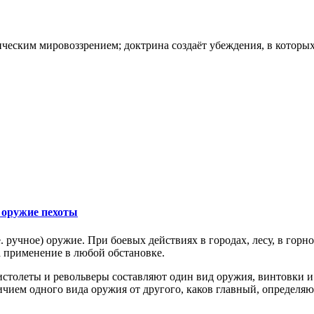
ическим мировоззрением; доктрина создаёт убеждения, в которых
 оружие пехоты
е. ручное) оружие. При боевых действиях в городах, лесу, в го
а применение в любой обстановке.
толеты и револьверы составляют один вид оружия, винтовки и ка
ичием одного вида оружия от другого, каков главный, определя