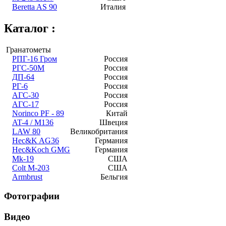
Beretta AS 90
Италия
Каталог :
Гранатометы
РПГ-16 Гром
Россия
РГС-50М
Россия
ДП-64
Россия
РГ-6
Россия
АГС-30
Россия
АГС-17
Россия
Norinco PF - 89
Китай
AT-4 / M136
Швеция
LAW 80
Великобритания
Hec&K AG36
Германия
Hec&Koch GMG
Германия
Mk-19
США
Colt M-203
США
Armbrust
Бельгия
Фотографии
Видео