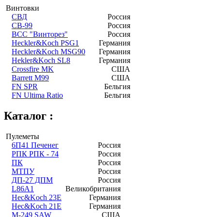
Винтовки
СВД
Россия
СВ-99
Россия
ВСС "Винторез"
Россия
Heckler&Koch PSG1
Германия
Heckler&Koch MSG90
Германия
Hekler&Koch SL8
Германия
Crossfire MK
США
Barrett M99
США
FN SPR
Бельгия
FN Ultima Ratio
Бельгия
Каталог :
Пулеметы
6П41 Печенег
Россия
РПК РПК - 74
Россия
ПК
Россия
МТПУ
Россия
ДП-27 ДПМ
Россия
L86A1
Великобритания
Heс&Koch 23Е
Германия
Heс&Koch 21E
Германия
M-249 SAW
США