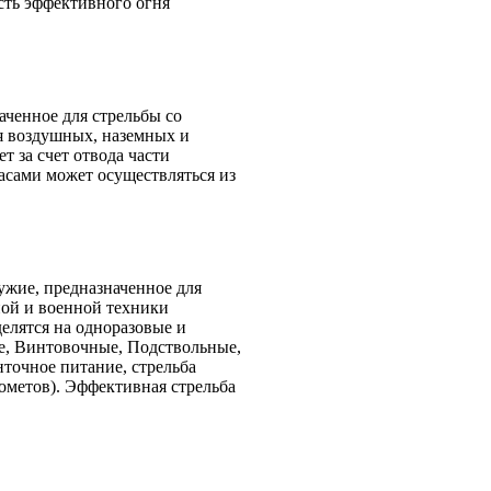
сть эффективного огня
аченное для стрельбы со
я воздушных, наземных и
т за счет отвода части
асами может осуществляться из
ужие, предназначенное для
ой и военной техники
елятся на одноразовые и
е, Винтовочные, Подствольные,
точное питание, стрельба
ометов). Эффективная стрельба