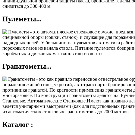
индивидуальной броневой защиты (каска, бронежилет), дально
снизиться до 300-400 м.
Пулеметы...
Пулеметы - это автоматическое стрелковое оружие, предназн
специальной опоры (сошки, станок), и служащее для поражени
надводных целей. У большинства пулеметов автоматика работае
пороховых газов из канала ствола. Питание пулеметов боеприп
коробчатых и дисковых магазинов или из ленты
Гранатометы...
Гранатометы - это как правило переносное огнестрельное ор
поражения живой силы, укрытий, автотранспорта бронированн
противника гранатой. По кратности применения гранатометы д
многоразовые. По конструкции гранатометы делятся на: Ручны
Станковые, Автоматические Станковые.Имеют как правило лен
ведется унитарными выстрелами (как для подствольных гранат
из автоматических станковых гранатометов - до 2000 метров.
Каталог :