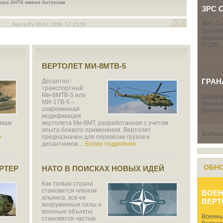
тора АНТК имени Антонова
ЗРС 
ЗРС С-4
Лента.Ру 09.02.2009, 17:15:58
поколе
широко
С-200...
ВЕРТОЛЕТ МИ-8МТВ-5
ГРАН
Десантно-
транспортный
Ми-8МТВ-5 или
Шведск
МИ-17В-5 –
предна
современная
бронир
модификация
икам
вертолета Ми-8МТ, разработанная с учетом
опыта боевого применения. Вертолет
Больше 
е
предназначен для перевозки грузов и
десантников ...
Более подробнее
ОБН
РТЕР
НАТО В ПОИСКАХ НОВЫХ ИДЕЙ
Как только страна
становится членом
ВОЕ
альянса, все ее
ВЕР
вооруженные силы и
военные объекты
Военны
становятся частью