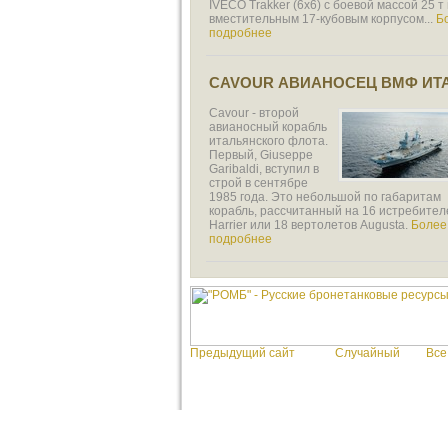
IVECO Trakker (6х6) с боевой массой 25 т
вместительным 17-кубовым корпусом...
Б
подробнее
CAVOUR АВИАНОСЕЦ ВМФ ИТ
Cavour - второй
авианосный корабль
итальянского флота.
Первый, Giuseppe
Garibaldi, вступил в
строй в сентябре
1985 года. Это небольшой по габаритам
корабль, рассчитанный на 16 истребител
Harrier или 18 вертолетов Augusta.
Более
подробнее