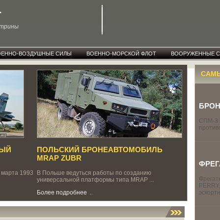
T
ктрины
ОЕННО-ВОЗДУШНЫЕ СИЛЫ
ВОЕННО-МОРСКОЙ ФЛОТ
ВООРУЖЕННЫЕ 
САМ
БРОН
СПМ-3 
против
НЫЙ
ПОЛЬСКИЙ БРОНЕАВТОМОБИЛЬ
MRAP ZUBR
ФРЕГ
 марта 1993
В Польше ведуться работы по созданию
Фрегат
универсальной платформы типа MRAP ...
PERRY,
Более подробнее ...
эскортн