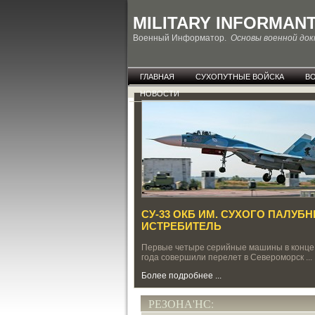
MILITARY INFORMAN
Военный Информатор.
Основы военной до
ГЛАВНАЯ
СУХОПУТНЫЕ ВОЙСКА
В
НОВОСТИ
СУ-33 ОКБ ИМ. СУХОГО ПАЛУБ
ИСТРЕБИТЕЛЬ
Первые четыре серийные машины в конце
года совершили перелет в Североморск ...
Более подробнее ...
РЕЗОНА'НС: