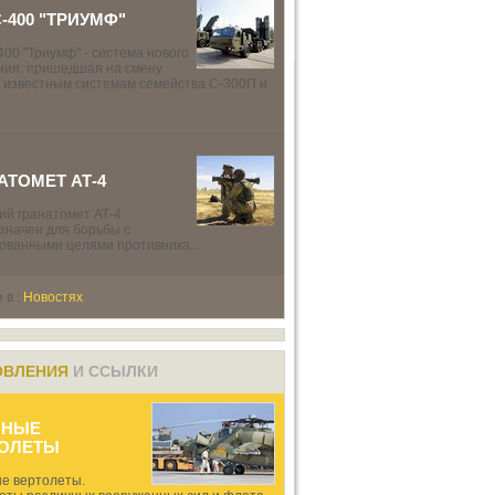
С-400 "ТРИУМФ"
00 "Триумф" - система нового
ния, пришедшая на смену
 известным системам семейства С-300П и
АТОМЕТ АТ-4
ий гранатомет АТ-4
значен для борьбы с
ованными целями противника...
в :
Новостях
ОВЛЕНИЯ
И ССЫЛКИ
ННЫЕ
ТОЛЕТЫ
е вертолеты.