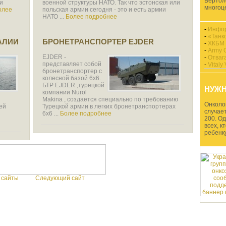
Вертол
 и
военной структуры НАТО. Так что эстонская или
многоц
олее
польская армии сегодня - это и есть армии
НАТО ...
Более подробнее
-
Инфор
-
«Танк
АЛИИ
БРОНЕТРАНСПОРТЕР EJDER
-
ХКБМ 
-
Army 
EJDER -
-
Отваг
представляет собой
-
Vitaly
бронетранспортер с
колесной базой 6х6.
БТР EJDER ,турецкой
НУЖ
компании Nurol
Makina , создается специально по требованию
Онколог
ей
Турецкой армии в легких бронетранспортерах
случает
6х6 ...
Более подробнее
200. О
всех, к
ребенку 