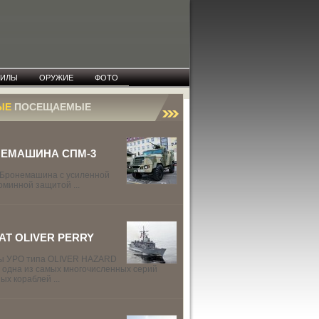
СИЛЫ
ОРУЖИЕ
ФОТО
ЫЕ
ПОСЕЩАЕМЫЕ
ЕМАШИНА СПМ-3
Бронемашина с усиленной
оминной защитой ...
АТ OLIVER PERRY
ы УРО типа OLIVER HAZARD
 одна из самых многочисленных серий
ых кораблей ...