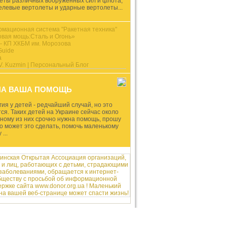
еты различных вооруженных сил и флота,
елевые вертолеты и ударные вертолеты...
мационная система "Ракетная техника"
овая мощь:Сталь и Огонь»
- КП ХКБМ им. Морозова
Guide
а
 V. Kuzmin | Персональный Блог
НА ВАША ПОМОЩЬ
ия у детей - редчайший случай, но это
ся. Таких детей на Украине сейчас около
дному из них срочно нужна помощь, прошу
то может это сделать, помочь маленькому
...