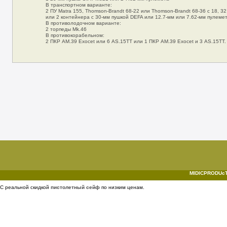
В транспортном варианте:
2 ПУ Matra 155, Thomson-Brandt 68-22 или Thomson-Brandt 68-36 c 18, 32
или 2 контейнера с 30-мм пушкой DEFA или 12.7-мм или 7.62-мм пулеме
В противолодочном варианте:
2 торпеды Mk.46
В противокорабельном:
2 ПКР AM.39 Exocet или 6 AS.15TT или 1 ПКР AM.39 Exocet и 3 AS.15TT.
MIDICPRODUcTI
С реальной скидкой
пистолетный сейф
по низким ценам.