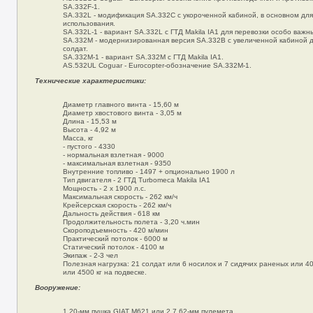
SA.332F-1.
SA.332L - модификация SA.332С с укороченной кабиной, в основном для
использования.
SA.332L-1 - вариант SA.332L с ГТД Makila IA1 для перевозки особо важн
SA.332М - модернизированная версия SA.332В с увеличенной кабиной 
солдат.
SA.332М-1 - вариант SA.332М с ГТД Makila IA1.
AS.532UL Coguar - Eurocopter-обозначение SA.332М-1.
Технические характеристики:
Диаметр главного винта - 15,60 м
Диаметр хвостового винта - 3,05 м
Длина - 15,53 м
Высота - 4,92 м
Масса, кг
- пустого - 4330
- нормальная взлетная - 9000
- максимальная взлетная - 9350
Внутренние топливо - 1497 + опционально 1900 л
Тип двигателя - 2 ГТД Turbomeca Makila IA1
Мощность - 2 х 1900 л.с.
Максимальная скорость - 262 км/ч
Крейсерская скорость - 262 км/ч
Дальность действия - 618 км
Продолжительность полета - 3,20 ч.мин
Скороподъемность - 420 м/мин
Практический потолок - 6000 м
Статический потолок - 4100 м
Экипаж - 2-3 чел
Полезная нагрузка: 21 солдат или 6 носилок и 7 сидячих раненых или 40
или 4500 кг на подвеске.
Вооружение:
1 20-мм пушка GIAT M621 или 2 7.62-мм пулемета