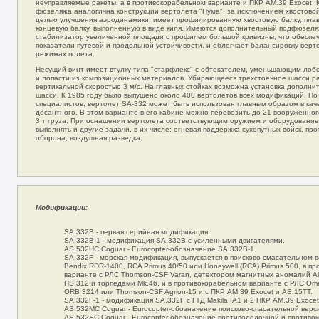
неуправляемые ракеты, а в противокорабельном варианте и ПКР AM.39 Exocet. 
фюзеляжа аналогична конструкции вертолета "Пума", за исключением хвостовой 
целью улучшения аэродинамики, имеет профилированную хвостовую балку, пла
концевую балку, выполненную в виде киля. Имеются дополнительный подфюзеля
стабилизатор увеличенной площади с профилем большой кривизны, что обеспе
показатели путевой и продольной устойчивости, и облегчает балансировку верт
режимах полета.
Несущий винт имеет втулку типа "старфлекс" с обтекателем, уменьшающим лоб
и лопасти из композиционных материалов. Убирающееся трехстоечное шасси ра
вертикальной скоростью 3 м/с. На главных стойках возможна установка дополн
шасси. К 1985 году было выпущено около 400 вертолетов всех модификаций. П
специалистов, вертолет SA-332 может быть использован главным образом в кач
десантного. В этом варианте в его кабине можно перевозить до 21 вооруженног
3 т груза. При оснащении вертолета соответствующим оружием и оборудовани
выполнять и другие задачи, в их числе: огневая поддержка сухопутных войск, пр
оборона, воздушная разведка.
Модификации:
SA.332В - первая серийная модификация.
SA.332В-1 - модификация SA.332В с усиленными двигателями.
AS.532UС Coguar - Eurocopter-обозначение SA.332B-1.
SA.332F - морская модификация, выпускается в поисково-смасательном 
Bendix RDR-1400, RCA Primus 40/50 или Honeywell (RCA) Primus 500, в п
варианте с РЛС Thomson-CSF Varan, детектором магнитных аномалий Alc
HS 312 и торпедами Mk.46, и в противокорабельном варианте с РЛС Ome
ORB 3214 или Thomson-CSF Agrion-15 и с ПКР AM.39 Exocet и AS.15TT.
SA.332F-1 - модификация SA.332F с ГТД Makila IA1 и 2 ПКР AM.39 Exocet
AS.532МС Coguar - Eurocopter-обозначение поисково-спасательной верс
AS.532SC Coguar - Eurocopter-обозначение противолодочной и противо