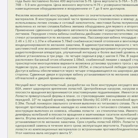
года было поставлено более 400 вертолетов S-76. Цена вертолета S-76A – 5.25
76В – 5.9 млн долларов. Цена военного вертолета Н-76 с усовершенствованным
навигационным оборудованием и вооружением от 7 до 9 млн долларов.
Фюзеляж монококовой конструкции, выполнен со значительным использованием
материалов. В конструкции носовой части применены стекловолокно и кевлар; д
использованы легкие сплавы и сотовый заполнитель; хвостовая балка полумонок
выполнена из легких сплавов.Кабина экипажа оборудована для первого и второго
Применение сдвоенного цифрового автопилота позволяет осуществлять пилоти
летчиком. Передние стекла кабины снабжены двойными стеклоочистителями; си
стекол устанавливается по желанию заказчика. Пассажирская кабина площадью
2.46 х 1.02 х 1.37м и объемом 5.78м3 снабженасистемой отопления и вентиляц
кондиционирования по желанию заказчика. В административном варианте с че
шестиместной или восьмиместной компоновками предусматриваются улучшенная
радиотелефонная аппаратура, улучшенный интерьер и более высокий уровень к
кабине установлены в три ряда - по четыре сиденья в ряд с шагом 0.79м. В задн
расположен багажный отсек объемом 1.08м3, снабженный люками с каждой ст
транспортном многоцелевом варианте возможна установка грузового троса с к
подвески груза, рассчитанного на усилие 1815кг, и спасательной лебедки грузо
Доступ в кабины обеспечивается через четыре откидывающиеся на шарнирах две
стороны. Сдвижные двери в грузовую кабину устанавливаются по желанию заказ
обтекателей и дверей применен кевлар.
Несущий винт четырехлопастный, разработан на базе конструкции несущего вин
60А, имеет шарнирное крепление лопастей. Центробежные нагрузки, нагрузки в
плоскости вращения воспринимаются эластомерными подшипниками. Имеются о
Лопасти прямоугольной формы в плане, со стреловидными законцовками из кевл
передней, 10° по задней кромке), профилем Sikorsky SC-1095 и нелинейной крут
0.39м. Полый лонжерон овального сечения выполнен из титанового сплава. По н
проходят противоабразивные накладки из никелевого и титанового сплавов, зап
конструкции выполнен из номекса, обшивка лопасти - из стеклопластика. Имеют
демпферы колебаний в плоскости вращения и маятниковые гасители колебаний 
винта. Втулка монолитной конструкции из алюминиевого сплава. Тормоз несуще
устанавливается по желанию заказчика. Срок службы лопастей 4900ч. Лопасти 
одноразовой замены в течение всего срока эксплуатации вертолета. Разработа
лопасти из композиционных материалов со встроенными противообледенитель
Угол наклона вала несущего винта 5°.