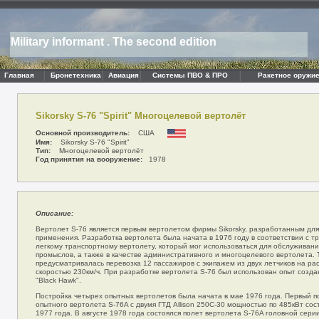
Military informant . The second edition
Главная
Бронетехника
Авиация
Системы ПВО & ПРО
Ракетное оружие
Sikorsky S-76 "Spirit" Многоцелевой вертолёт
Основной производитель:
США
Имя:
Sikorsky S-76 "Spirit"
Тип:
Многоцелевой вертолёт
Год принятия на вооружение:
1978
Описание:
Вертолет S-76 является первым вертолетом фирмы Sikorsky, разработанным для
применения. Разработка вертолета была начата в 1976 году в соответствии с т
легкому транспортному вертолету, который мог использоваться для обслуживан
промыслов, а также в качестве административного и многоцелевого вертолета.
предусматривалась перевозка 12 пассажиров с экипажем из двух летчиков на ра
скоростью 230км/ч. При разработке вертолета S-76 был использован опыт созда
"Black Hawk".
Постройка четырех опытных вертолетов была начата в мае 1976 года. Первый п
опытного вертолета S-76A с двумя ГТД Allison 250С-30 мощностью по 485кВт сос
1977 года. В августе 1978 года состоялся полет вертолета S-76A головной сери