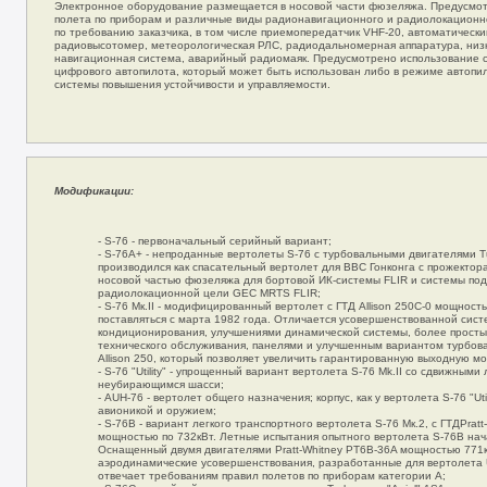
Электронное оборудование размещается в носовой части фюзеляжа. Предусмо
полета по приборам и различные виды радионавигационного и радиолокационн
по требованию заказчика, в том числе приемопередатчик VHF-20, автоматически
радиовысотомер, метеорологическая РЛС, радиодальномерная аппаратура, низ
навигационная система, аварийный радиомаяк. Предусмотрено использование 
цифрового автопилота, который может быть использован либо в режиме автопи
системы повышения устойчивости и управляемости.
Модификации:
- S-76 - первоначальный серийный вариант;
- S-76A+ - непроданные вертолеты S-76 с турбовальными двигателями Tur
производился как спасательный вертолет для ВВС Гонконга с прожектор
носовой частью фюзеляжа для бортовой ИК-системы FLIR и системы по
радиолокационной цели GEC MRTS FLIR;
- S-76 Мк.II - модифицированный вертолет с ГТД Allison 250С-0 мощност
поставляться с марта 1982 года. Отличается усовершенствованной сис
кондиционирования, улучшениями динамической системы, более простым
технического обслуживания, панелями и улучшенным вариантом турбов
Allison 250, который позволяет увеличить гарантированную выходную м
- S-76 "Utility" - упрощенный вариант вертолета S-76 Mk.II со сдвижными
неубирающимся шасси;
- AUH-76 - вертолет общего назначения; корпус, как у вертолета S-76 "Uti
авионикой и оружием;
- S-76B - вариант легкого транспортного вертолета S-76 Мк.2, с ГТДPrat
мощностью по 732кВт. Летные испытания опытного вертолета S-76B нача
Оснащенный двумя двигателями Pratt-Whitney PT6B-36A мощностью 771к
аэродинамические усовершенствования, разработанные для вертолета 
отвечает требованиям правил полетов по приборам категории А;