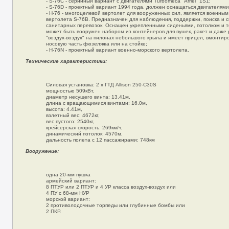
- S-76C - серийный вариант с двигателями Turbomeca "Arriel" 1S1;
- S-76D - проектный вариант 1994 года, должен оснащаться двигателям
- Н-76 - многоцелевой вертолет для вооруженных сил, является военны
вертолета S-76B. Предназначен для наблюдения, поддержки, поиска и с
санитарных перевозок. Оснащен укрепленными сиденьями, потолком и 
может быть вооружен набором из контейнеров для пушек, ракет и даже 
"воздух-воздух" на пилонах небольшого крыла и имеет прицел, вмонти
носовую часть фюзеляжа или на стойке;
- H-76N - проектный вариант военно-морского вертолета.
Технические характеристики:
Силовая установка: 2 x ГТД Allison 250-C30S
мощностью 509кВт,
диаметр несущего винта: 13.41м,
длина с вращающимися винтами: 16.0м,
высота: 4.41м,
взлетный вес: 4672кг,
вес пустого: 2540кг,
крейсерская скорость: 269км/ч,
динамический потолок: 4570м,
дальность полета с 12 пассажирами: 748км
Вооружение:
одна 20-мм пушка
армейский вариант:
8 ПТУР или 2 ПТУР и 4 УР класса воздух-воздух или
4 ПУ с 68-мм НУР
морской вариант:
2 противолодочные торпеды или глубинные бомбы или
2 ПКР.