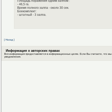
Площадь поражения одним залпом :
- 46,5 га.
Время полного залпа - около 30 сек.
Боекомплект:
- штатный - 3 залпа.
[ Назад ]
Информация о авторских правах
Вся информация предоставляется в информационных целях. Если Вы считаете, что мы
уведомления.