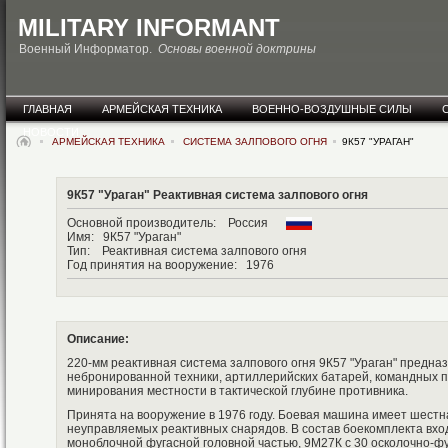
MILITARY INFORMANT
Военный Информатор.
Основы военной доктрины
ГЛАВНАЯ
АРМЕЙСКАЯ ТЕХНИКА
ВОЕННО-ВОЗДУШНЫЕ СИЛЫ
НОВОСТИ
АРМЕЙСКАЯ ТЕХНИКА
СИСТЕМА ЗАЛПОВОГО ОГНЯ
9К57 "УРАГАН"
9К57 "Ураган" Реактивная система залпового огня
Основной производитель: Россия
Имя: 9К57 "Ураган"
Тип: Реактивная система залпового огня
Год принятия на вооружение: 1976
Описание:
220-мм реактивная система залпового огня 9К57 "Ураган" предна
небронированной техники, артиллерийских батарей, командных пу
минирования местности в тактической глубине противника.
Принята на вооружение в 1976 году. Боевая машина имеет шест
неуправляемых реактивных снарядов. В состав боекомплекта вх
моноблочной фугасной головной частью, 9М27К с 30 осколочно-ф