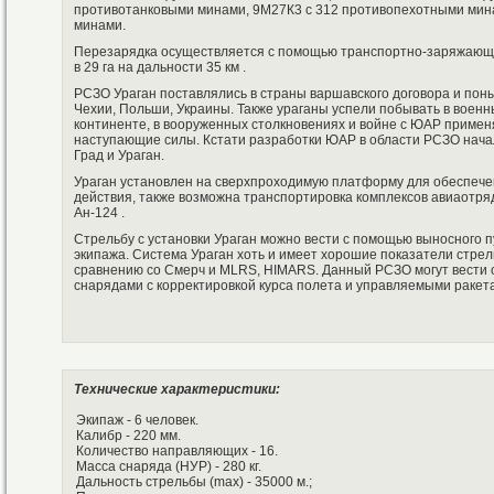
противотанковыми минами, 9М27К3 с 312 противопехотными мин
минами.
Перезарядка осуществляется с помощью транспортно-заряжающе
в 29 га на дальности 35 км .
РСЗО Ураган поставлялись в страны варшавского договора и пон
Чехии, Польши, Украины. Также ураганы успели побывать в воен
континенте, в вооруженных столкновениях и войне с ЮАР применя
наступающие силы. Кстати разработки ЮАР в области РСЗО нача
Град и Ураган.
Ураган установлен на сверхпроходимую платформу для обеспече
действия, также возможна транспортировка комплексов авиаотряд
Ан-124 .
Стрельбу с установки Ураган можно вести с помощью выносного п
экипажа. Система Ураган хоть и имеет хорошие показатели стрел
сравнению со Смерч и MLRS, HIMARS. Данный РСЗО могут вести о
снарядами с корректировкой курса полета и управляемыми ракет
Технические характеристики:
Экипаж - 6 человек.
Калибр - 220 мм.
Количество направляющих - 16.
Масса снаряда (НУР) - 280 кг.
Дальность стрельбы (max) - 35000 м.;