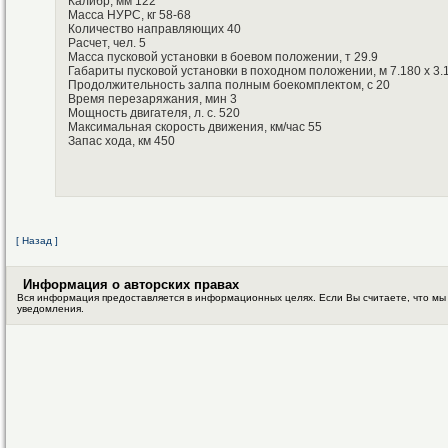
Калибр, мм 122
Масса НУРС, кг 58-68
Количество направляющих 40
Расчет, чел. 5
Масса пусковой установки в боевом положении, т 29.9
Габариты пусковой установки в походном положении, м 7.180 x 3.1
Продолжительность залпа полным боекомплектом, с 20
Время перезаряжания, мин 3
Мощность двигателя, л. с. 520
Максимальная скорость движения, км/час 55
Запас хода, км 450
[ Назад ]
Информация о авторских правах
Вся информация предоставляется в информационных целях. Если Вы считаете, что мы
уведомления.