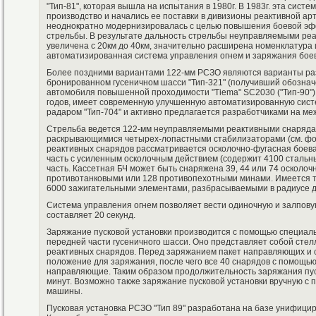
"Тип-81", которая вышла на испытания в 1980г. В 1983г. эта сист
производство и начались ее поставки в дивизионы реактивной а
неоднократно модернизировалась с целью повышения боевой эфф
стрельбы. В результате дальность стрельбы неуправляемыми ре
увеличена с 20км до 40км, значительно расширена номенклатура
автоматизированная система управления огнем и заряжания бое
Более поздними вариантами 122-мм РСЗО являются варианты ра
бронированном гусеничном шасси "Тип-321" (получивший обозначен
автомобиля повышенной проходимости "Tiema" SC2030 ("Тип-90").
годов, имеет современную улучшенную автоматизированную систе
радаром "Тип-704" и активно предлагается разработчиками на м
Стрельба ведется 122-мм неуправляемыми реактивными снаряда
раскрывающимися четырех-лопастными стабилизаторами (см. фото
реактивных снарядов рассматривается осколочно-фугасная боевая
часть с усиленным осколочным действием (содержит 4100 стальны
часть. Кассетная БЧ может быть снаряжена 39, 44 или 74 осколо
противотанковыми или 128 противопехотными минами. Имеется та
6000 зажигательными элементами, разбрасываемыми в радиусе д
Система управления огнем позволяет вести одиночную и залпову
составляет 20 секунд.
Заряжание пусковой установки производится с помощью специаль
передней части гусеничного шасси. Оно представляет собой сте
реактивных снарядов. Перед заряжанием пакет направляющих и 
положение для заряжания, после чего все 40 снарядов с помощью
направляющие. Таким образом продолжительность заряжания пус
минут. Возможно также заряжание пусковой установки вручную 
машины.
Пусковая установка РСЗО "Тип 89" разработана на базе унифицир