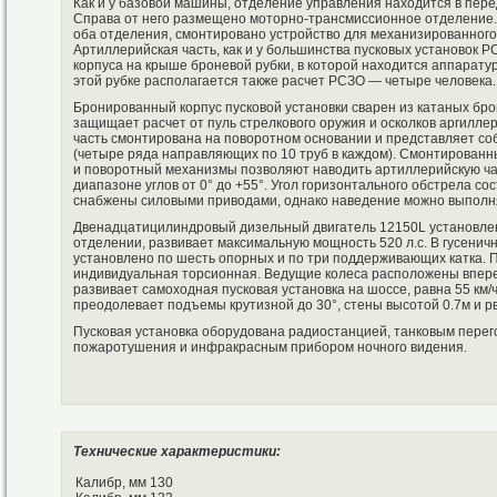
Как и у базовой машины, отделение управления находится в перед
Справа от него размещено моторно-трансмиссионное отделение.
оба отделения, смонтировано устройство для механизированного
Артиллерийская часть, как и у большинства пусковых установок Р
корпуса на крыше броневой рубки, в которой находится аппарату
этой рубке располагается также расчет РСЗО — четыре человека.
Бронированный корпус пусковой установки сварен из катаных бр
защищает расчет от пуль стрелкового оружия и осколков аргилле
часть смонтирована на поворотном основании и представляет со
(четыре ряда направляющих по 10 труб в каждом). Смонтирован
и поворотный механизмы позволяют наводить артиллерийскую час
диапазоне углов от 0° до +55°. Угол горизонтального обстрела с
снабжены силовыми приводами, однако наведение можно выполня
Двенадцатицилиндровый дизельный двигатель 12150L установле
отделении, развивает максимальную мощность 520 л.с. В гусеничн
установлено по шесть опорных и по три поддерживающих катка. 
индивидуальная торсионная. Ведущие колеса расположены впере
развивает самоходная пусковая установка на шоссе, равна 55 км/
преодолевает подъемы крутизной до 30°, стены высотой 0.7м и р
Пусковая установка оборудована радиостанцией, танковым перег
пожаротушения и инфракрасным прибором ночного видения.
Технические характеристики:
Калибр, мм 130