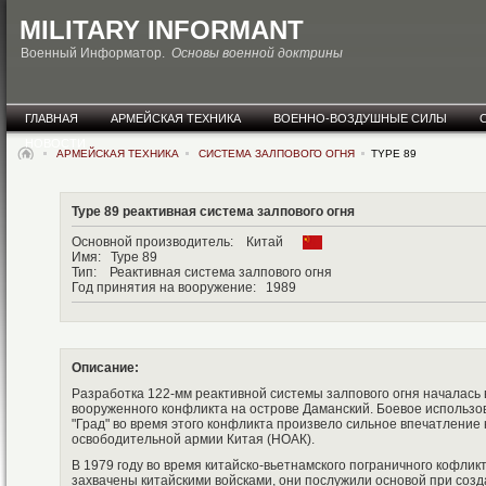
MILITARY INFORMANT
Военный Информатор.
Основы военной доктрины
ГЛАВНАЯ
АРМЕЙСКАЯ ТЕХНИКА
ВОЕННО-ВОЗДУШНЫЕ СИЛЫ
НОВОСТИ
АРМЕЙСКАЯ ТЕХНИКА
СИСТЕМА ЗАЛПОВОГО ОГНЯ
TYPE 89
Type 89 реактивная система залпового огня
Основной производитель: Китай
Имя: Type 89
Тип: Реактивная система залпового огня
Год принятия на вооружение: 1989
Описание:
Разработка 122-мм реактивной системы залпового огня началась 
вооруженного конфликта на острове Даманский. Боевое использ
"Град" во время этого конфликта произвело сильное впечатление
освободительной армии Китая (НОАК).
В 1979 году во время китайско-вьетнамского пограничного кофлик
захвачены китайскими войсками, они послужили основой при созд