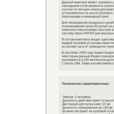
Данный комплекс может поражать ц
закладывается возможность уничто
состоит из четырех ячеек для раке
установленная на шасси грузового
перезарядки и командный пункт.
Для обнаружение воздушных целей
сопровождения сразу 60 целей на д
комплекса обеспечивает быстрое 
систему связи VHF/HF для внутрен
В состав комплекса входит одна ма
каждой пусковой установке имеется
установки так и от командного пунк
В сентябре 2006 года Армия Индии
некоторым данным Индия планирует
оценивается в 250 миллионов долл
Стрела-10М. Также рассматривается
Технические характеристики:
Экипаж: 3 человека
Дальность действия ракет по высот
Дистанция для пуска ракет 15 км
Дальность обнаружения до 100 км
Количество ракет на пусковой устан