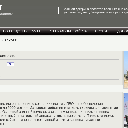
T
Военная доктрина является военным и, в о
доктрина создаёт убеждения, в которых - ду
октрины
ЕННО-ВОЗДУШНЫЕ СИЛЫ
СПЕЦИАЛЬНЫЕ ВОЙСКА
ОРУЖИЕ
ДОПО
О
SPYDER
комплекс
аиль
8
дписали соглашения о создании системы ПВО для обеспечения
и до 9000 метров. Дальность действия комплекса должна составлять до
х. Основной задачей комплекса станет уничтожения низколетящих
еспилотный летательный аппарат и крылатые ракеты. Такие комплексы
вки войск на марше от воздушной атаки, и защищать важные
ты.