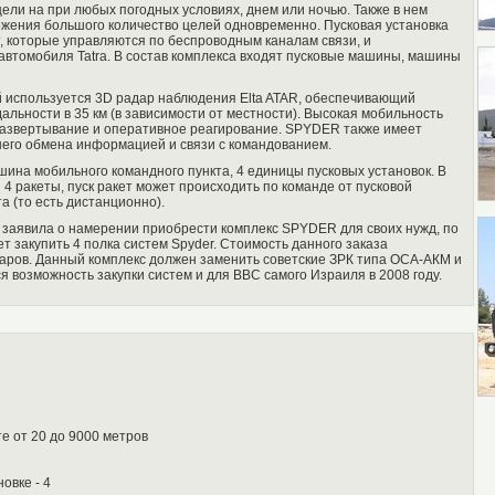
ели на при любых погодных условиях, днем или ночью. Также в нем
жения большого количество целей одновременно. Пусковая установка
т, которые управляются по беспроводным каналам связи, и
 автомобиля Tatra. В состав комплекса входят пусковые машины, машины
 используется 3D радар наблюдения Elta ATAR, обеспечивающий
альности в 35 км (в зависимости от местности). Высокая мобильность
развертывание и оперативное реагирование. SPYDER также имеет
него обмена информацией и связи с командованием.
шина мобильного командного пункта, 4 единицы пусковых установок. В
 4 ракеты, пуск ракет может происходить по команде от пусковой
та (то есть дистанционно).
 заявила о намерении приобрести комплекс SPYDER для своих нужд, по
 закупить 4 полка систем Spyder. Стоимость данного заказа
аров. Данный комплекс должен заменить советские ЗРК типа ОСА-АКМ и
 возможность закупки систем и для ВВС самого Израиля в 2008 году.
е от 20 до 9000 метров
овке - 4