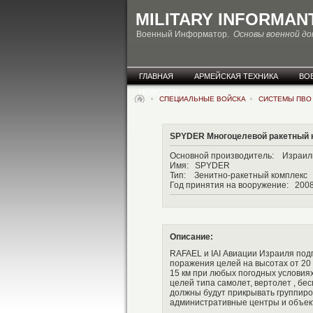
MILITARY INFORMAN
Военный Информатор.
Основы военной д
ГЛАВНАЯ
АРМЕЙСКАЯ ТЕХНИКА
ВО
НОВОСТИ
СПЕЦИАЛЬНЫЕ ВОЙСКА
СИСТЕМЫ ПВ
SPYDER Многоцелевой ракетный 
Основной производитель: Изр
Имя: SPYDER
Тип: Зенитно-ракетный комплекс
Год принятия на вооружение: 200
Описание:
RAFAEL и IAI Авиации Израиля по
поражения целей на высотах от 20 
15 км при любых погодных условия
целей типа самолет, вертолет , б
должны будут прикрывать группиро
административные центры и объек