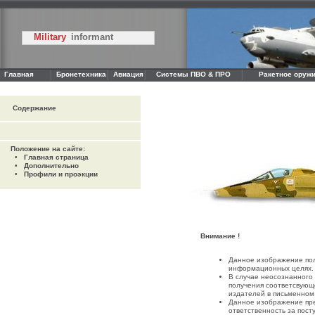
Military
informant
Главная
Бронетехника
Авиация
Системы ПВО & ПРО
Ракетное оружи
Содержание
Положение на сайте:
•
Главная страница
•
Дополнительно
•
Профили и проэкции
Внимание !
Данное изображение пол
информационных целях.
В случае неосознанного
получения соответсвующ
издателей в письменном
Данное изображение пре
ответственность за пост