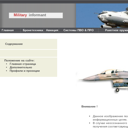
Military
informant
Главная
Бронетехника
Авиация
Системы ПВО & ПРО
Ракетное оружи
Содержание
Положение на сайте:
•
Главная страница
•
Дополнительно
•
Профили и проэкции
Внимание !
Данное изображение пол
информационных целях.
В случае неосознанного
получения соответсвующ