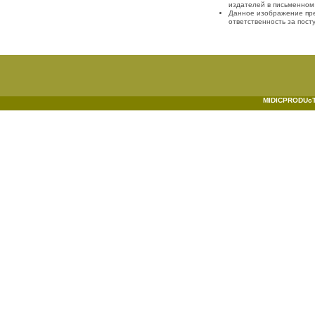
издателей в письменном
Данное изображение пре
ответственность за пост
MIDICPRODUcTI