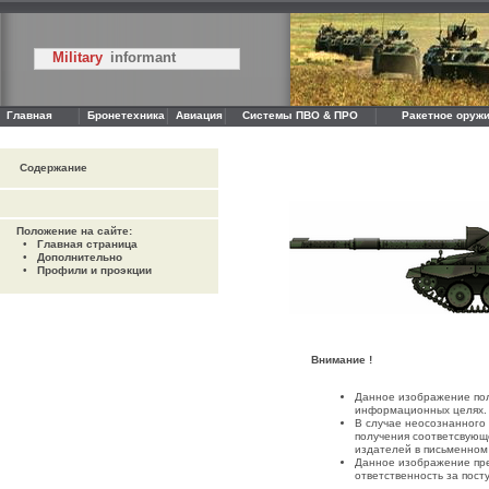
Military
informant
Главная
Бронетехника
Авиация
Системы ПВО & ПРО
Ракетное оружи
Содержание
Положение на сайте:
•
Главная страница
•
Дополнительно
•
Профили и проэкции
Внимание !
Данное изображение пол
информационных целях.
В случае неосознанного
получения соответсвующ
издателей в письменном
Данное изображение пре
ответственность за пост