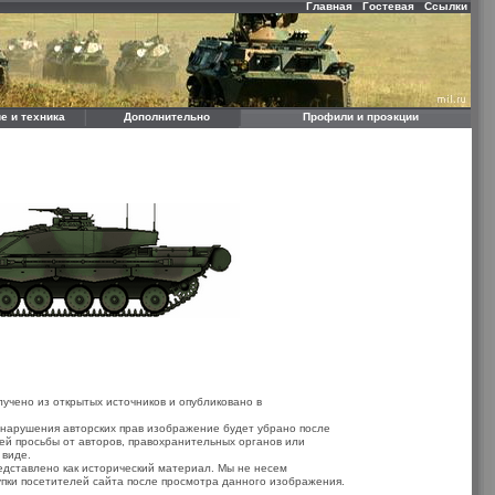
Главная
Гостевая
Ссылки
е и техника
Дополнительно
Профили и проэкции
учено из открытых источников и опубликовано в
 нарушения авторских прав изображение будет убрано после
ей просьбы от авторов, правохранительных органов или
 виде.
дставлено как исторический материал. Мы не несем
упки посетителей сайта после просмотра данного изображения.