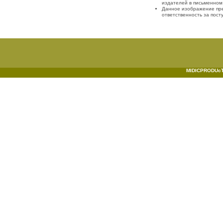
издателей в письменном
Данное изображение пре
ответственность за пост
MIDICPRODUcTI