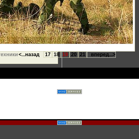
техники
<...назад
17
18
19
20
21
вперед...>