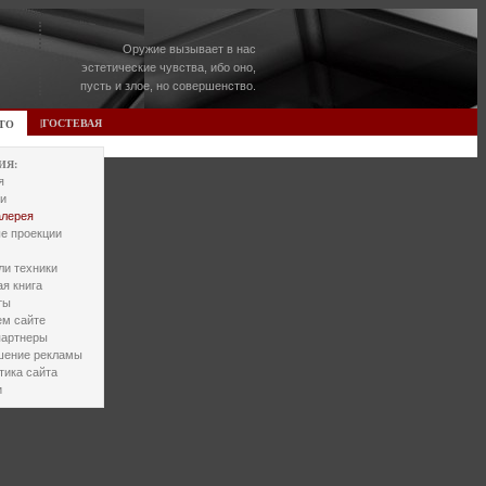
Оружие вызывает в нас
эстетические чувства, ибо оно,
пусть и злое, но совершенство.
|ГОСТЕВАЯ
ТО
ИЯ:
я
и
алерея
е проекции
и техники
ая книга
ты
м сайте
партнеры
шение рекламы
тика сайта
и