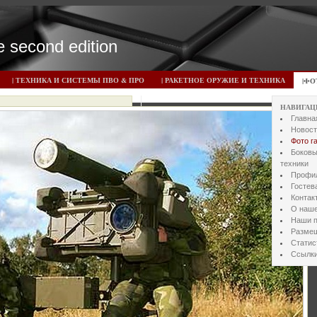
he second edition
| ТЕХНИКА И СИСТЕМЫ ПВО & ПРО
| РАКЕТНОЕ ОРУЖИЕ И ТЕХНИКА
|ФО
НАВИГАЦ
Главна
Новост
Фото г
Боковы
техники
Профил
Гостев
Контак
О наше
Наши 
Разме
Статис
Ссылк