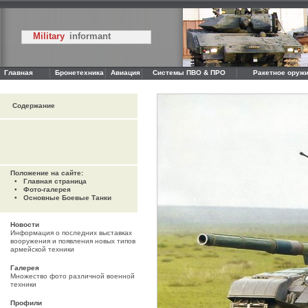
Military
informant
Главная
Бронетехника
Авиация
Системы ПВО & ПРО
Ракетное оружи
Содержание
Положение на сайте:
•
Главная страница
•
Фото-галерея
•
Основные Боевые Танки
Новости
Информация о последних выставках
вооружения и появления новых типов
армейской техники
Галерея
Множество фото различной военной
техники
Профили