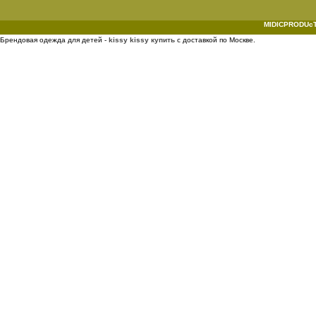
MIDICPRODUcTI
Брендовая одежда для детей -
kissy kissy купить
с доставкой по Москве.