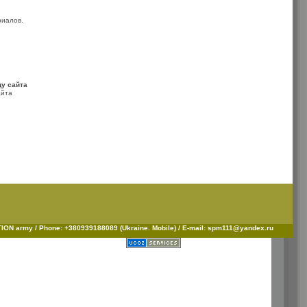
риалов.
цу сайта
айта
ON army / Phone: +380939188089 (Ukraine. Mobile) / E-mail: spm111@yandex.ru