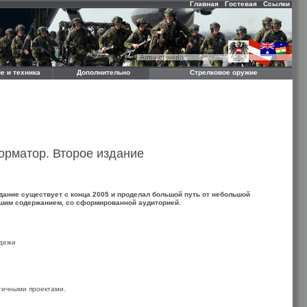
Главная
Гостевая
Ссылки
е и техника
Дополнительно
Стрелковое оружие
орматор. Второе издание
ание существует с конца 2005 и проделал большой путь от небольшой
ьшим содержанием, со сформированной аудиторией.
одежи
гичными проектами.