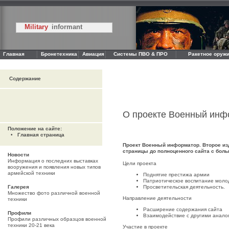
Military
informant
Главная
Бронетехника
Авиация
Системы ПВО & ПРО
Ракетное оружи
Содержание
О проекте Военный инф
Положение на сайте:
•
Главная страница
Проект Военный информатор. Второе изд
страницы до полноценного сайта с бол
Новости
Информация о последних выставках
Цели проекта
вооружения и появления новых типов
армейской техники
Поднятие престижа армии
Патриотическое воспитание мол
Галерея
Просветительская деятельность.
Множество фото различной военной
Направление деятельности
техники
Расширение содержания сайта
Профили
Взаимодействие с другими анало
Профили различных образцов военной
техники 20-21 века
Участие в проекте