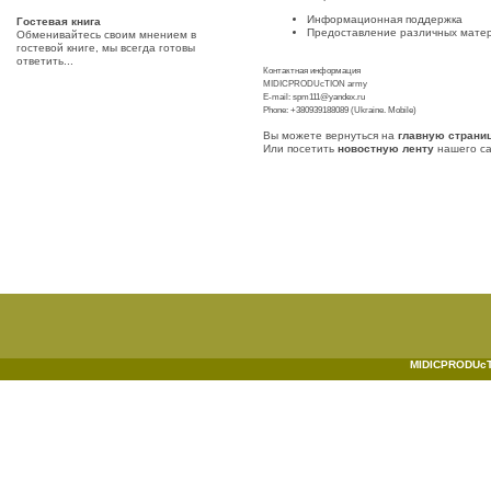
Информационная поддержка
Гостевая книга
Предоставление различных мате
Обменивайтесь своим мнением в
гостевой книге, мы всегда готовы
ответить...
Контактная информация
MIDICPRODUcTION army
E-mail: spm111@yandex.ru
Phone: +380939188089 (Ukraine. Mobile)
Вы можете вернуться на
главную страни
Или посетить
новостную ленту
нашего с
MIDICPRODUcTI