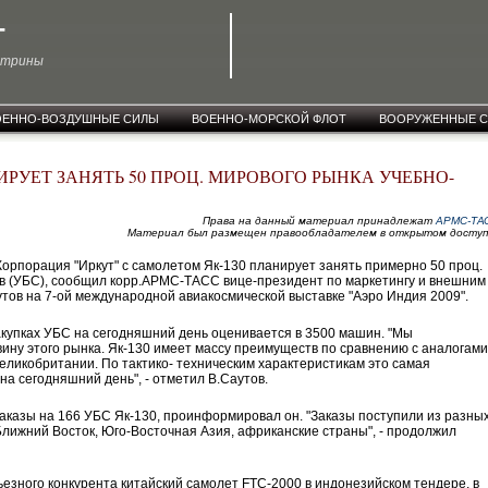
T
ктрины
ОЕННО-ВОЗДУШНЫЕ СИЛЫ
ВОЕННО-МОРСКОЙ ФЛОТ
ВООРУЖЕННЫЕ 
РУЕТ ЗАНЯТЬ 50 ПРОЦ. МИРОВОГО РЫНКА УЧЕБНО-
Права на данный материал принадлежат
АРМС-ТА
Материал был размещен правообладателем в открытом доступ
рпорация "Иркут" с самолетом Як-130 планирует занять примерно 50 проц.
в (УБС), сообщил корр.АРМС-ТАСС вице-президент по маркетингу и внешним
тов на 7-ой международной авиакосмической выставке "Аэро Индия 2009".
акупках УБС на сегодняшний день оценивается в 3500 машин. "Мы
вину этого рынка. Як-130 имеет массу преимуществ по сравнению с аналогами
ликобритании. По тактико- техническим характеристикам это самая
на сегодняшний день", - отметил В.Саутов.
заказы на 166 УБС Як-130, проинформировал он. "Заказы поступили из разны
Ближний Восток, Юго-Восточная Азия, африканские страны", - продолжил
ьезного конкурента китайский самолет FTC-2000 в индонезийском тендере, в