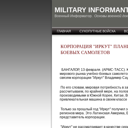
MILITARY INFORMAN
Военный Информатор.
Основы военной до
ГЛАВНАЯ
СУХОПУТНЫЕ ВОЙСКА
В
НОВОСТИ
КОРПОРАЦИЯ "ИРКУТ" ПЛАНИ
БОЕВЫХ САМОЛЕТОВ
БАНГАЛОР, 13 февраля. (АРМС-ТАСС). Ко
мирового рынка учебно-боевых самолето
связям корпорации "Иркут" Владимир Сау
По его словам, мировая потребность в з
рассчитываем, по крайней мере, на поло
производимыми в Южной Корее, Китае, Ве
привлекательная машина в своем классе 
Только за прошлый год "Иркут" получил 
регионов мира. Это Латинская Америка, 
представитель корпорации.
"Иркут" не рассматривает в качестве сер