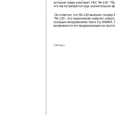
котором также участвует УБС Як-130. "П
что им потребуется еще значительное вр
Он отметил, что Як-130 выиграл тендер
"Як-130 - это практически самолет ново
оснащен вооружением. Как и Су-30МКИ, Я
возможности его модернизации на протяж
[ Назад ]