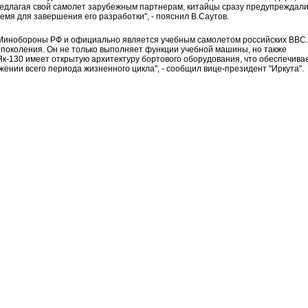
редлагая свой самолет зарубежным партнерам, китайцы сразу предупреждали
емя для завершения его разработки", - пояснил В.Саутов.
 Минобороны РФ и официально является учебным самолетом российских ВВС.
го поколения. Он не только выполняет функции учебной машины, но также
к-130 имеет открытую архитектуру бортового оборудования, что обеспечива
ении всего периода жизненного цикла", - сообщил вице-президент "Иркута".