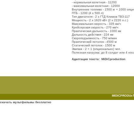
- нормальная взлетная - 11200
- максимальная взлетная - 12000
Внутренние топливо - 1500 кг + 1000 опц
ПТБ - 1200 (4 х 500 л)
Тип двигателя - 2 х ГТД Климов ТВ3-117
Мощность - 2 х 1620 кВт (2 х 2220 л.с.)
Максимальная скорость - 335 км/ч
Крейсерская скорость - 270 км/ч
Практическая дальность - 1000 км
Дальность действия - 224 км
Скороподъемность - 750 м/мин
Практический потолок - 4500 м
Статический потолок - 1500 м
Экипаж - 2 + 1 (опционально) чел.
Полезная нагрузка: до 8 солдат или 4 нос
Адаптация текста: MiDiCproduction
MIDICPRODUcTI
скачать мультфильмы бесплатно