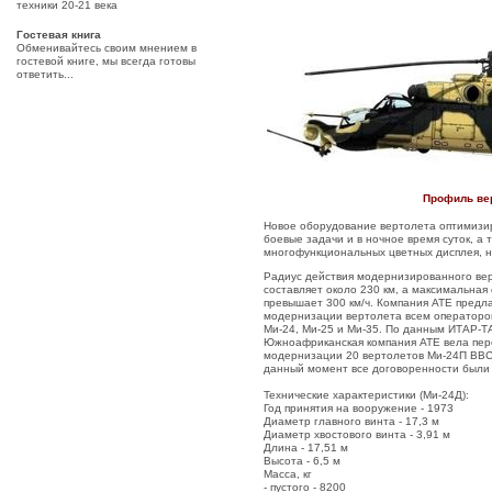
техники 20-21 века
Гостевая книга
Обменивайтесь своим мнением в
гостевой книге, мы всегда готовы
ответить...
Профиль вер
Новое оборудование вертолета оптимизир
боевые задачи и в ночное время суток, а
многофункциональных цветных дисплея, н
Радиус действия модернизированного ве
составляет около 230 км, а максимальная 
превышает 300 км/ч. Компания ATE предла
модернизации вертолета всем операторо
Ми-24, Ми-25 и Ми-35. По данным ИТАР-
Южноафриканская компания ATE вела пер
модернизации 20 вертолетов Ми-24П ВВС
данный момент все договоренности были
Технические характеристики (Ми-24Д):
Год принятия на вооружение - 1973
Диаметр главного винта - 17,3 м
Диаметр хвостового винта - 3,91 м
Длина - 17,51 м
Высота - 6,5 м
Масса, кг
- пустого - 8200