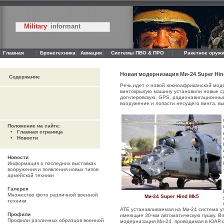
Military
informant
Главная
Бронетехника
Авиация
Системы ПВО & ПРО
Ракетное оружи
Новая модернизация Ми-24 Super Hi
Содержание
Речь идет о новой южноафриканской моде
винтокрылую машину установили новые ср
доп-леровскую, GPS, радионавигационные
вооружение и лопасти несущего винта, в
Положение на сайте:
•
Главная страница
•
Новости
Новости
Информация о последних выставках
вооружения и появления новых типов
армейской техники
Галерея
Множество фото различной военной
Ми-24 Super Hind Mk5
техники
ATE устанавливаемая на Ми-24 система у
Профили
имеющие 30-мм автоматическую пушку. Вп
Профили различных образцов военной
модернизация Ми-24, проводимая в ЮАР,хо