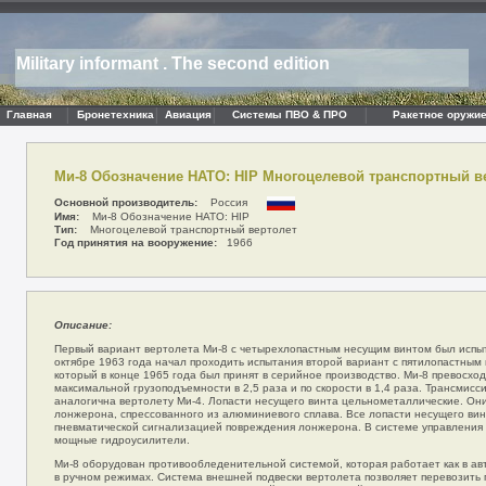
Military informant . The second edition
Главная
Бронетехника
Авиация
Системы ПВО & ПРО
Ракетное оружие
Ми-8 Обозначение НАТО: HIP Многоцелевой транспортный в
Основной производитель:
Россия
Имя:
Ми-8 Обозначение НАТО: HIP
Тип:
Многоцелевой транспортный вертолет
Год принятия на вооружение:
1966
Описание:
Первый вариант вертолета Ми-8 с четырехлопастным несущим винтом был испыта
октябре 1963 года начал проходить испытания второй вариант с пятилопастным
который в конце 1965 года был принят в серийное производство. Ми-8 превосход
максимальной грузоподъемности в 2,5 раза и по скорости в 1,4 раза. Трансмисс
аналогична вертолету Ми-4. Лопасти несущего винта цельнометаллические. Они
лонжерона, спрессованного из алюминиевого сплава. Все лопасти несущего ви
пневматической сигнализацией повреждения лонжерона. В системе управления
мощные гидроусилители.
Ми-8 оборудован противообледенительной системой, которая работает как в авт
в ручном режимах. Система внешней подвески вертолета позволяет перевозить 