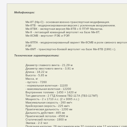
Модификации:
Ми-8Т (Hip-C) - основная военно-транспортная модификация.
Ми-8ТВ - модернизированная версия с усиленным вооружением.
Ми-8ТВК - экспортная версия Ми-8ТВ с 6 ПТУР Малютка.
Ми-9 - летающий командный вертолет на базе Ми-8Т.
Ми-8СМВ - вертолет РЭБ и РЭР.
Ми-8ППА - модернизированный варинт Ми-8СМВ в роли связного вертол
РЭР.
Ми-8МТ - транспортно-боевой вертолет на базе Ми-8ТВ (1991 г.).
Технические характеристики:
Диаметр главного винта - 21,29 м
Диаметр хвостового винта - 3,91 м
Длина - 18,22 м
Высота - 5,65 м
Масса, кг
- пустого - 7260
- нормальная взлетная - 11100
- максимальная взлетная - 12200
Внутренние топливо - 1450 + 1420 кг
Тип двигателя - 2 ГТД Климов ТВ2-117А (ТВ3-117МТ)
Мощность - 2 х 1710 л.с. (2 х 3065 л.с.)
Максимальная скорость - 260 км/ч
Крейсерская скорость - 225 км/ч
Практическая дальность - 1200 км
Дальность действия - 465 км
Практический потолок - 4500 м
Статический потолок - 1900 м
Экипаж - 2-3 чел
Полезная нагрузка: 28 пассажиров или 32 солдата или 12 носилок с с