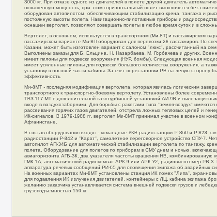
3000 кг. При отказе одного из двигателей в полете другой двигатель автоматиче
повышенную мощность, при этом горизонтальный полет выполняется без снижен
оборудован автопилотом, обеспечивающим стабилизацию крена, тангажа и рыск
постоянную высоты полета. Навигационно-пилотажные приборы и радиосредств
оснащен вертолет, позволяют совершать полеты в любое время суток и в сложн
Вертолет, в основном, используется в транспортном (Ми-8Т) и пассажирском вар
пассажирском варианте Ми-8П оборудован для перевозки 28 пассажиров. По спец
Казани, может быть изготовлен вариант с салоном "люкс", рассчитанный на сем
Выполнены заказы для Б. Ельцина, Н. Назарбаева, М. Горбачева и других. Воен
имеет пилоны для подвески вооружения (НУР, бомбы). Следующая военная мод
имеет усиленные пилоны для подвески большого количества вооружения, а так
установку в носовой части кабины. За счет перестановки РВ на левую сторону б
эффективность.
Ми-8МТ - последняя модификация вертолета, которая явилась логическим заве
транспортного к транспортно-боевому вертолету. Установлены более современ
ТВЗ-117 МТ с дополнительной газотурбинной установкой АИ-9В и пылезащитным
входе в воздухозаборники. Для борьбы с ракетами типа "земля-воздух" имеются
рассеивания горячих газов двигателей, отстрела ложных тепловых целей и ген
ИК-сигналов. В 1979-1988 гг. вертолет Ми-8МТ принимал участие в военном кон
Афганистане.
В состав оборудования входят - командные УКВ радиостанции Р-860 и Р-828, св
радиостанции Р-842 и "Карат", самолетное переговорное устройство СПУ-7. Ч
автопилот АП-34Б для автоматической стабилизации вертолета по тангажу, крену
полета. Оборудование для полетов по приборам в СМУ днем и ночью, включающ
авиагоризонта АГБ-ЗК, два указателя частоты вращения НВ, комбинированную к
ГМК-1А, автоматический радиокомпас АРК-9 или АРК-У2, радиовысотомер РВ-З.
аппаратура речевых сообщений РИ-65 для оповещения экипажа об аварийных сит
На военных вариантах Ми-8МТ установлены станция ИК помех "Липа", экраннов
для подавления ИК излучения двигателей, контейнеры с ЛЦ, кабина экипажа бр
желанию заказчика устанавливается система внешней подвески грузов и лебедк
грузоподъемностью 150 кг.