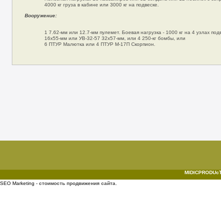
4000 кг груза в кабине или 3000 кг на подвеске.
Вооружение:
1 7.62-мм или 12.7-мм пулемет. Боевая нагрузка - 1000 кг на 4 узлах под
16х55-мм или УВ-32-57 32х57-мм, или 4 250-кг бомбы, или
6 ПТУР Малютка или 4 ПТУР М-17П Скорпион.
MIDICPRODUcTI
SEO Marketing -
стоимость продвижения сайта
.