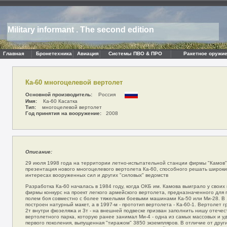
Military informant . The second edition
Главная
Бронетехника
Авиация
Системы ПВО & ПРО
Ракетное оружие
Ка-60 многоцелевой вертолет
Основной производитель:
Россия
Имя:
Ка-60 Касатка
Тип:
многоцелевой вертолет
Год принятия на вооружение:
2008
Описание:
29 июля 1998 года на территории летно-испытательной станции фирмы "Камов"
презентация нового многоцелевого вертолета Ка-60, способного решать широкий
интересах вооруженных сил и других "силовых" ведомств
Разработка Ка-60 началась в 1984 году, когда ОКБ им. Камова выиграло у своих
фирмы конкурс на проект легкого армейского вертолета, предназначенного для
полем боя совместно с более тяжелыми боевыми машинами Ка-50 или Ми-28. В
построен натурный макет, а в 1997-м - прототип вертолета - Ка-60-1. Вертолет
2т внутри фюзеляжа и 3т - на внешней подвеске призван заполнить нишу отечес
вертолетного парка, которую ранее занимал Ми-4 - одна из самых массовых и 
первого поколения, выпущенная "тиражом" 3850 экземпляров. В отличие от друг