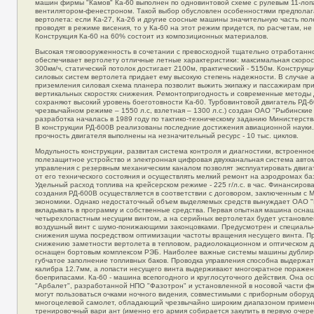
машин фирмы "Камов" Ка-60 выполнен по одновинтовой схеме с рулевым 11-ло
вентилятором-фенестроном. Такой выбор обусловлен особенностями предпола
вертолета: если Ка-27, Ка-26 и другие соосные машины значительную часть по
проводят в режиме висения, то у Ка-60 на этот режим придется, по расчетам, не
Конструкция Ка-60 на 60% состоит из композиционных материалов.
Высокая тяговооруженность в сочетании с превосходной тщательно отработан
обеспечивает вертолету отличные летные характеристики: максимальная скоро
300км/ч, статический потолок достигает 2100м, практический - 5150м. Конструкц
силовых систем вертолета придает ему высокую степень надежности. В случае 
приземления силовая схема планера позволит выжить экипажу и пассажирам пр
вертикальных скоростях снижения. Ремонтопригодность и современные методы 
сохраняют высокий уровень боеготовности Ка-60. Турбовинтовой двигатель РД-
чрезвычайном режиме – 1550 л.с, взлетная – 1300 л.с.) создан ОАО "Рыбинские
разработка началась в 1989 году по тактико-техническому заданию Министерст
В конструкции РД-600В реализованы последние достижения авиационной науки.
прочность двигателя выполнены на незначительный ресурс - 10 тыс. циклов.
Модульность конструкции, развитая система контроля и диагностики, встроенн
полезащитное устройство и электронная цифровая двухканальная система авто
управления с резервным механическим каналом позволят эксплуатировать двига
от его технического состояния и осуществлять мелкий ремонт на аэродромах ба
Удельный расход топлива на крейсерском режиме - 225 г/л.с. в час. Финансиро
создания РД-600В осуществляется в соответствии с договором, заключенным с 
экономики. Однако недостаточный объем выделяемых средств вынуждает ОАО 
вкладывать в программу и собственные средства. Первая опытная машина осна
четырехлопастным несущим винтом, а на серийных вертолетах будет установле
воздушный винт с шумо-понижающими законцовками. Предусмотрен и специаль
снижения шума посредством оптимизации частоты вращения несущего винта. П
снижению заметности вертолета в тепловом, радиолокационном и оптическом д
оснащен бортовым комплексом РЭБ. Наиболее важные системы машины дубли
губчатое заполнение топливных баков. Проводка управления способна выдержат
калибра 12.7мм, а лопасти несущего винта выдерживают многократное пораже
боеприпасами. Ка-60 - машина всепогодного и круглосуточного действия. Она 
"Арбалет", разработанной НПО "Фазотрон" и установленной в носовой части ф
могут пользоваться очками ночного видения, совместимыми с приборным оборуд
многоцелевой самолет, обладающий чрезвычайно широким диапазоном примене
тренировочный вари ант (именно его армия собирается закупить в первую очере