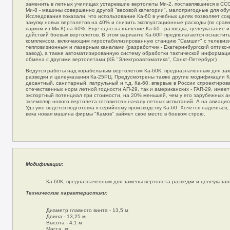
заменить в летных училищах устаревшие вертолеты Ми-2, поставлявшиеся в СС
Ми-8 - машины совершенно другой "весовой категории", малопригодные для обу
Исследования показали, что использование Ка-60 в учебных целях позволяет со
закупку новых вертолетов на 40% и снизить эксплуатационные расходы (по сра
парком из Ми-8) на 60%. Еще одно назначение Ка-60 - разведка, целеуказание 
действий боевых вертолетов. В этом варианте Ка-60Р предполагается оснастит
комплексом, включающим гиростабилизированную станцию "Самшит" с телевиз
тепловизионным и лазерным каналами (разработчик - Екатеринбургский оптико
завод), а также автоматизированную систему обработки тактической информаци
обмена с другими вертолетами (КБ "Электроавтоматика", Санкт-Петербург)
Ведутся работы над корабельным вертолетом Ка-60К, предназначенным для за
разведки и целеуказания Ка-25РЦ. Предусмотрены также другие модификации Ка
десантный, санитарный, патрульный и т.д. Ка-60, впервые в России спроектиров
отечественных норм летной годности АП-29, так и американских - FAR-29, имее
экспортный потенциал при стоимости, на 20% меньшей, чем у его зарубежных а
экземпляр нового вертолета готовится к началу летных испытаний. А на авиацио
Удэ уже ведется подготовка к серийному производству Ка-60. Хочется надеяться,
века новая машина фирмы "Камов" займет свое место в боевом строю.
Модификации:
Ка-60К, предназначенным для замены вертолета разведки и целеуказан
Технические характеристики:
Диаметр главного винта - 13,5 м
Длина - 13,25 м
Высота - 4,1 м
Масса, кг