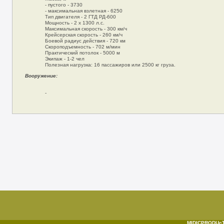
- пустого - 3730
- максимальная взлетная - 6250
Тип двигателя - 2 ГТД РД-600
Мощность - 2 х 1300 л.с.
Максимальная скорость - 300 км/ч
Крейсерская скорость - 260 км/ч
Боевой радиус действия - 720 км
Скороподъемность - 702 м/мин
Практический потолок - 5000 м
Экипаж - 1-2 чел
Полезная нагрузка: 16 пассажиров или 2500 кг груза.
Вооружение:
-
MIDICPRODUcTI