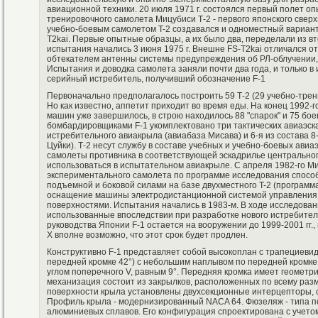
авиационной техники. 20 июля 1971 г. состоялся первый полет оп
тренировочного самолета Мицубиси Т-2 - первого японского свер
учебно-боевым самолетом T-2 создавался и одноместный вариан
T2kai. Первые опытные образцы, а их было два, переделали из вт
испытания начались 3 июня 1975 г. Внешне FS-T2kai отличался о
обтекателем антенны системы предупреждения об РЛ-облучении, 
Испытания и доводка самолета заняли почти два года, и только в
серийный истребитель, получивший обозначение F-1
Первоначально предполагалось построить 59 Т-2 (29 учебно-трени
Но как известно, аппетит приходит во время еды. На конец 1992-г
машин уже завершилось, в строю находилось 88 "спарок" и 75 бо
бомбардировщиками F-1 укомплектовано три тактических авиаэскад
истребительного авиакрыла (авиабаза Мисава) и 6-я из состава 8
Цуйки). Т-2 несут службу в составе учебных и учебно-боевых ави
самолеты противника в соответствующей эскадрилье центрально
использоваться в испытательном авиакрыле. С апреля 1982-го М
экспериментального самолета по программе исследования спосо
подъемной и боковой силами на базе двухместного T-2 (програм
оснащение машины электродистанционной системой управления
поверхностями. Испытания начались в 1983-м. В ходе исследова
использованные впоследствии при разработке нового истребител
руководства Японии F-1 остается на вооружении до 1999-2001 гг.,
X вполне возможно, что этот срок будет продлен.
Конструктивно F-1 представляет собой высокоплан с трапециеви
передней кромке 42°) с небольшим наплывом по передней кромке
углом поперечного V, равным 9°. Передняя кромка имеет геометр
механизация состоит из закрылков, расположенных по всему разм
поверхности крыла установлены двухсекционные интерцепторы, 
Профиль крыла - модернизированный NACA 64. Фюзеляж - типа по
алюминиевых сплавов. Его конфигурация спроектирована с учето