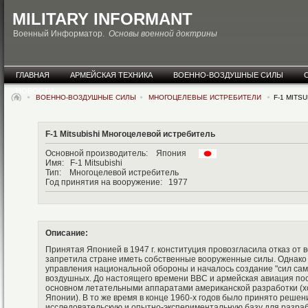
MILITARY INFORMANT
Военный Информатор.
Основы военной доктрины
ГЛАВНАЯ
АРМЕЙСКАЯ ТЕХНИКА
ВОЕННО-ВОЗДУШНЫЕ СИЛЫ
НОВОСТИ
ВОЕННО-ВОЗДУШНЫЕ СИЛЫ
МНОГОЦЕЛЕВЫЕ ИСТРЕБИТЕЛИ
F-1 MITSU
F-1 Mitsubishi Многоцелевой истребитель
Основной производитель: Япония
Имя: F-1 Mitsubishi
Тип: Многоцелевой истребитель
Год принятия на вооружение: 1977
Описание:
Принятая Японией в 1947 г. конституция провозгласила отказ от в
запретила стране иметь собственные вооруженные силы. Однако в
управления национальной обороны и началось создание "сил сам
воздушных. До настоящего времени ВВС и армейская авиация по
основном летательными аппаратами американской разработки (х
Японии). В то же время в конце 1960-х годов было принято решен
исследовательскую и опытно-экспериментальную базу для разра