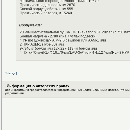
Максимальная скороподъемность, м/мин 10670
Практическая дальность, км 2870
Боевой радиус действия, км 555
Практический потолок, м 15240
Вооружение:
20 -мм шестиствольная пушка JM61 (аналог M61 Vulcan) с 750 па
Боевая нагрузка - 2780 кг на 7 узлах подвески
4 УР воздух-воздух AIM-9 Sidewinder или ААМ-1 или
2 ПКР ASM-1 (Type 80) или
9x 340 кг бомбы или 12x 227(113) кг бомбы или
4 ПУ 7х70-мм(RL-7) 19х70-мм(LAU-3/A) или 4 4х127-мм(RL-4) НУР
[ Назад ]
Информация о авторских правах
Вся информация предоставляется в информационных целях. Если Вы считаете, что мы
уведомления.