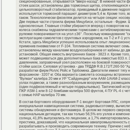
секционированные, открываются "вверх-назад". В нижней части 
стоек шасси, установлены два тормозных щитка, отклоняющихся на
цельноповоротный стабилизатор, приводимый в движение гидро
используется тормозной парашют диаметром 5,4 м. Кроме того,
гаком. Технологически фюзеляж делится на четыре секции: носову
Две первые части строила фирма Мицубиси, остальные - Фуджи. Ш
одноколесные. Главные стойки убираются вперед с поворотом на 
колеса снабжены гидравлическими тормозами с антиблокировочн
рулежке поворачивается на угол ±36°. Поскольку командование "
эксплуатацию самолетов с грунтовых аэродромов, на Т-2 и F-1 ус
Кстати, здесь Мицубиси успешно использовала опыт лицензионно
применив пневматики от F-104. Топливная система включает семь
установлены между каналами воздухозаборников от кабины до дви
установкой. Общая емкость внутренних баков - 3823 л. Кроме то
может подвешиваться два дополнительных бака емкостью 833 л.
давлением, заправочный узел расположен на боковой поверхнос
стойки шасси. Силовая установка - два ТРДДФ R.B.172/Т.260-50 "
разработки фирм Роллс Ройс и Турбомека. Двигатели имеют тягу н
форсажном - 3207 кг. Оба варианта самолета оснащены встроен
"Вулкан" калибра 20 мм и УР "Сайдуиндер" или ААМ-1/ААМ-2 класс
узлах подвески, а также разнообразным вооружением, размещаем
(один подфюзеляжный и четыре подкрыльевых). Тактический ист
ПКР ASM-1 или 8-12 бомбами калибра 500 фунтов, 4 ПУ PL-4 с че
с семью НАР калибра 70 мм.
В состав бортового оборудования F-1 входят бортовая РЛС, сопр
инерциальная навигационная система, радиовысотомер, вычисли
системы обнаружения и фотокамера. В целом же первого сверхзву
национальным детищем, так как только 56,5% его узлов и компон
солнца, 41,8% выпускались по лицензии, а 1,7% импортировались
престижа, доказавший, что национальная авиапромышленность сп
разрабатывать и производить современную технику. Причем с н