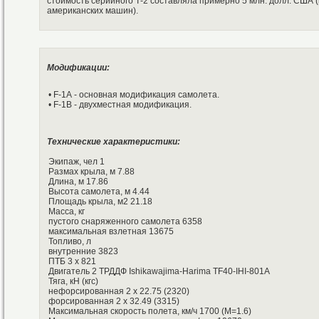
стоимость серийного Т-2 составляла примерно 5 млн. долл. США 
американских машин).
Модификации:
• F-1А - основная модификация самолета.
• F-1В - двухместная модификация.
Технические характеристики:
Экипаж, чел 1
Размах крыла, м 7.88
Длина, м 17.86
Высота самолета, м 4.44
Площадь крыла, м2 21.18
Масса, кг
пустого снаряженного самолета 6358
максимальная взлетная 13675
Топливо, л
внутренние 3823
ПТБ 3 х 821
Двигатель 2 ТРДДФ Ishikawajima-Harima TF40-IHI-801A
Тяга, кН (кгс)
нефорсированная 2 х 22.75 (2320)
форсированная 2 х 32.49 (3315)
Максимальная скорость полета, км/ч 1700 (М=1.6)