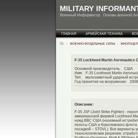
MILITARY INFORMAN
Военный Информатор.
Основы военной д
ГЛАВНАЯ
АРМЕЙСКАЯ ТЕХНИКА
ВО
НОВОСТИ
ВОЕННО-ВОЗДУШНЫЕ СИЛЫ
МНОГОЦЕЛ
F-35 Lockheed Martin Aeronautic
Основной производитель: СШ
Имя: F-35 Lockheed Martin Aeronau
Тип: малозаметный ударный истр
Год принятия на вооружение: 200
Описание:
F-35 JSF (Joint Strike Fighter) -
американской фирмой Lockheed Martin
нужд ВВС США (наземный истребите
пехоты США и Королевского флота 
посадкой – STOVL). Все варианты 
технологические решения, отработан
Northrop-Grumman, Pratt & Whitney, R