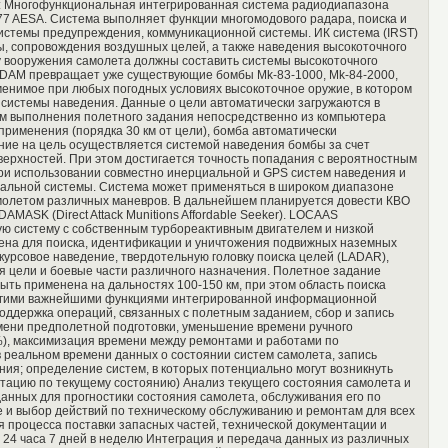
т: Многофункциональная интегрированная система радиодиапазона
7 AESA. Система выполняет функции многомодового радара, поиска и
истемы предупреждения, коммуникационной системы. ИК система (IRST)
ы, сопровождения воздушных целей, а также наведения высокоточного
 вооружения самолета должны составить системы высокоточного
DAM превращает уже существующие бомбы Mk-83-1000, Mk-84-2000,
менимое при любых погодных условиях высокоточное оружие, в котором
системы наведения. Данные о цели автоматически загружаются в
м выполнения полетного задания непосредственно из компьютера
рименения (порядка 30 км от цели), бомба автоматически
ие на цель осуществляется системой наведения бомбы за счет
ерхностей. При этом достигается точность попадания с вероятностным
при использовании совместно инерциальной и GPS систем наведения и
иальной системы. Система может применяться в широком диапазоне
молетом различных маневров. В дальнейшем планируется довести КВО
AMASK (Direct Attack Munitions Affordable Seeker). LOCAAS
ю систему с собственным турбореактивным двигателем и низкой
ена для поиска, идентификации и уничтожения подвижных наземных
курсовое наведение, твердотельную головку поиска целей (LADAR),
 цели и боевые части различного назначения. Полетное задание
ть применена на дальностях 100-150 км, при этом область поиска
Другими важнейшими функциями интегрированной информационной
ддержка операций, связанных с полетным заданием, сбор и запись
ени предполетной подготовки, уменьшение времени ручного
%), максимизация времени между ремонтами и работами по
 реальном времени данных о состоянии систем самолета, запись
ния; определение систем, в которых потенциально могут возникнуть
атацию по текущему состоянию) Анализ текущего состояния самолета и
данных для прогностики состояния самолета, обслуживания его по
 и выбор действий по техническому обслуживанию и ремонтам для всех
 процесса поставки запасных частей, технической документации и
 24 часа 7 дней в неделю Интеграция и передача данных из различных