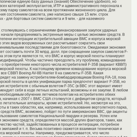
логически единую базу данных (знаний) Обеспечение удобного, но
сех категорий эксплуатантов, ИТР и административного персонала к
сему парку самолетов на всем протяжении жизненного цикла. Для
я состоянием самолета, уже написано свыше 15 млн. строк
ых - для бортовых систем самолета и 9 млн. - для наземного
 столкнувшись с ограничениями финансирования закупок ударных
, начали предпринимать экстренные меры с целью экономии средств. В
 степени интеграции истребительной авиации ВМС и корпуса морской
о этих видов вооруженных сил рассчитывает сократить свои
минимальными последствиями для боеготовности. Ожидаемая экономия
ожет составить почти 30 млрд. долл. при сокращении закупок самолетов F-
а этом пути является то, что ВМС и корпус морской пехоты планируют
 модификаций. Чтобы частично преодолеть эту проблему, командование
е о приобретении некоторого числа истребителей F-35B (вариант КВВП)
с морской пехоты. К настоящему времени командование корпуса морской
се СВВП Boeing AV-8B Harrier II на самолеты F-35B. Какая
ридет на замену истребителям-бомбардировщикам Boeing F/A-18, пока
морской пехоты в целях унификации парка предпочтет вариант F-35B, но
ция истребителя с обычным взлетом F-35C (в ВВС этот вариант имеет
ендует себя в ходе летных испытаний, возможны и ее закупки. В любом
 необходимым обучение летчиков полетам на истребителях обеих
, начиная с 2007 г. ВМС США столкнутся с дефицитом средств, который
о летательные аппараты, кроме истребителей. Но, несмотря на это,
ты в таких областях, как, например, использование вертолетного парка,
 средств ВМС, возможно, пойдет по пути американских ВВС, где акценты
льзование самолетов Национальной гвардии и резерва. Успех или
экономии средств, определяется массой других факторов, таких, как
ичество частей, задействованных в процессе интеграции, потребное
 экипажей и т. п. Весьма позитивно скажется взаимная техническая и
уса морской пехоты. Например, предусматривается, что число