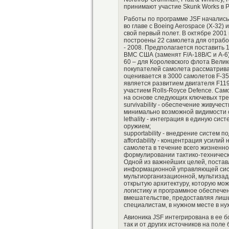
принимают участие Skunk Works в Pa
Работы по программе JSF начались 
во главе с Boeing Aerospace (Х-32) 
свой первый полет. В октябре 2001 
построены 22 самолета для отрабо
- 2008. Предполагается поставить 
ВМС США (заменят F/A-18B/C и A-6)
60 – для Королевского флота Велик
покупателей самолета рассматрива
оценивается в 3000 самолетов F-35
является развитием двигателя F119
участием Rolls-Royce Defence. Са
на основе следующих ключевых тре
survivability - обеспечение живуче
минимально возможной видимости с
lethality - интеграция в единую с
оружием;
supportability - внедрение систем 
affordability - концентрация усили
самолета в течение всего жизненн
формулировании тактико-техническ
Одной из важнейших целей, постав
информационной управляющей сист
мультиорганизационной, мультизад
открытую архитектуру, которую мо
логистику и программное обеспече
вмешательстве, предоставляя лиш
специалистам, в нужном месте в ну
Авионика JSF интегрирована в ее б
так и от других источников на поле