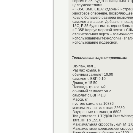
версия F-35. Будет оснащаться в
целеуказателями.
• F-35C ВМС США: Ударный истреби
хвостовое оперение, позволяющее 
Крыло большего размера позволяет
самолета и шасси. Добавлен посад
18C, F-35 будет иметь вдвое больш
• F-35B Корпус морской пехоты СШ
отличительная черта – возможност
использованием технологии «shaft-d
использование подвесной.
Технические характеристики:
Экипаж, чел 1
Размах крыла, м
обычный самолет 10.00
самолет с ВВП 9.10
Длина, м 15.50
Площадь крыла, м2
обычный самолет 50.2
самолет с ВВП 41.8
Масса, кг
пустого самолета 10886
максимальная взлетная 22680
Внутренние топливо, кг 6803
Тип двигателя 1 ТРДДФ Pratt Whitn
Тяга, кН 1 х 155.0
Максимальная скорость , км/ч M=1.6
Максимальная крейсерская скорость
Боевой радиус действия, км 1100