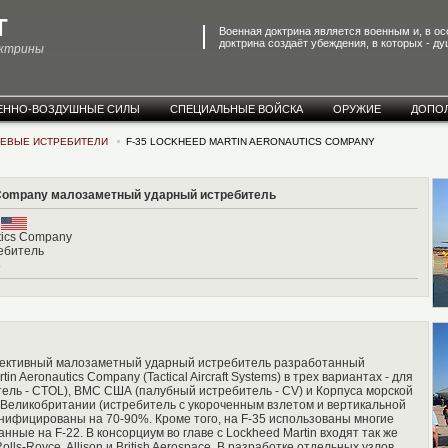
T
Военная доктрина является военным и, в о
доктрина создаёт убеждения, в которых - ду
октрины
ЕННО-ВОЗДУШНЫЕ СИЛЫ
СПЕЦИАЛЬНЫЕ ВОЙСКА
ОРУЖИЕ
ДОПО
ЕВЫЕ ИСТРЕБИТЕЛИ
F-35 LOCKHEED MARTIN AERONAUTICS COMPANY
s Company малозаметный ударный истребитель
А
tics Company
ебитель
8
 перспективный малозаметный ударный истребитель разработанный
 Aeronautics Company (Tactical Aircraft Systems) в трех вариантах - для
ль - CTOL), ВМС США (палубный истребитель - CV) и Корпуса морской
Великобритании (истребитель с укороченным взлетом и вертикальной
унифицированы на 70-90%. Кроме того, на F-35 использованы многие
ные на F-22. В консорциум во главе с Lockheed Martin входят так же
olls-Royce, Allison и British Aerospace. В разработке отдельных узлов