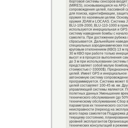
бортовой системы сенсоров входя
(MIRES), основывающаяся на APG-7
сопровождения целей, пассивной с
для поиска, идентификации, защит
оружия по наземным целям. Основу
оружия JDAM и LOCAAS. Система J
BLU-109-2000, BLU-110-1000 в при
используются инерциальная и GPS 
систему наведения бомбы с начало
самолета. При достижении рубежа п
сбрасывается. Дальнейшее наведен
специальных аэродинамических пов
круговым отклонением (КВО) 13 м 
30 м КВО при работе только инерц
высот и в процессе выполнения са
до 3 м при использовании системы D
представляет собой малую бомбову
стоимостью (~33000$). Предназнач
целей. Имеет GPS и инерциальное 
автономную систему сопровождения
программируется. Система может бы
целей составляет 100-45 кв. км. 
управляющей системы являются: По
полетных данных Уменьшение врем
технического обслуживания (до 50
техническому обслуживанию Сбор в
параметров их технического состоя
неисправности (переход на эксплу
всего парка самолетов Поддержка 
текущему состоянию, планирование
уровней эксплуатантов Организация
технических консультаций в режиме