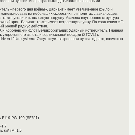
строенной пушкой, инфракрасными датчиками и лазерными
тель «первого дня войны». Вариант имеет увеличенное крыло и
маневрировать на небольших скоростях при полетах с авианосцев.
 также увеличить полезную нагрузку. Усилена внутренняя структура
очный крюк. Вариант также имеет встроенную пушку. По сравнению с F-
ий боевой радиус действия.
А и Королевский флот Великобритании: Ударный истребитель. Главная
ь укороченного взлета и вертикальной посадки (STOVL) с
riven lift fan system». Отсутствует встроенная пушка, однако, возможно
ey F119-PW-100 (SE611)
-1.7
, км/ч M=1.5