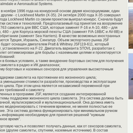
lmdale и Aeronautical Systems.
в ноябре 1996 года на конкурсной основе двумя консорциумами, один
и другим - с Lockheed Martin (Х-35). 24 октября 2000 года Х-35 совершил
года Lockheed Martin со своим проектом выиграл конкурс. Сначала будут
тки систем и технологий. Предполагаемый год принятия на вооружение
1763 самолета для ВВС США, которые заменят F-16 и A-10, 480 – для
, 480 – для Корпуса морской пехоты США (заменят F/A-18B/C и AV-8B) и
обритании (заменят Sea Harriers). В качестве возможных иностранных
ются Турция, Израиль, Сингапур. Объем экспортного рынка JSF
 будет оснащен двигателем Pratt & Whitney JSF119-611, который
, установленного на F-22. Двигатель варианта STOVL разработан с
молет оптимизирован для борьбы с наземными целями и проектируется
бований:
сти в боевых условиях, а также внедрение бортовых систем для получения
амолета в радио и ИК диапазонах;
истему бортовых и наземных сенсоров для управления высокоточным
поддержки самолета на протяжении его жизненного цикла;
й на уменьшении стоимости разработки, производства и эксплуатации
ого цикла. При этом цена является независимой переменной при
их требований к самолету.
ленных в программе JSF, является создание интегрированной
емы поддержки жизненного цикла самолета. Эта система должна быть
ачной, мультисервисной и мультинациональной. Она должна иметь
жно модернизировать с течением времени, не меняя полностью ее
ние. Эта система должна функционировать при минимальном ручном
ь информацию необходимую для принятия решений “нужным
жное время”.
ортовую часть и позволяет получать данные, как от сенсоров самолета,
 боя (другие самолеты, спутники, наземные источники). В состав