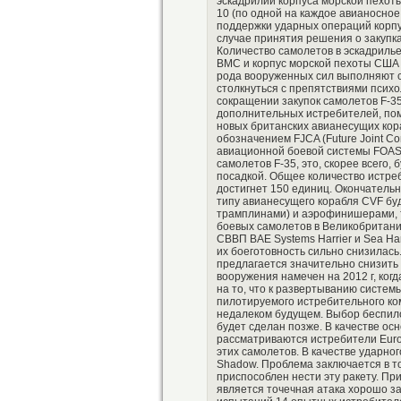
эскадрилий корпуса морской пехоты
10 (по одной на каждое авианосное
поддержки ударных операций корпу
случае принятия решения о закупк
Количество самолетов в эскадрилье
ВМС и корпус морской пехоты США 
рода вооруженных сил выполняют с
столкнуться с препятствиями психо
сокращении закупок самолетов F-3
дополнительных истребителей, поми
новых британских авианесущих кор
обозначением FJCA (Future Joint Co
авиационной боевой системы FOAS.
самолетов F-35, это, скорее всего,
посадкой. Общее количество истре
достигнет 150 единиц. Окончательн
типу авианесущего корабля CVF буд
трамплинами) и аэрофинишерами, т
боевых самолетов в Великобритани
СВВП ВАЕ Systems Harrier и Sea Ha
их боеготовность сильно снизилась
предлагается значительно снизить 
вооружения намечен на 2012 г, ког
на то, что к развертыванию систем
пилотируемого истребительного ко
недалеком будущем. Выбор беспило
будет сделан позже. В качестве о
рассматриваются истребители Eurof
этих самолетов. В качестве ударно
Shadow. Проблема заключается в то
приспособлен нести эту ракету. Пр
является точечная атака хорошо 