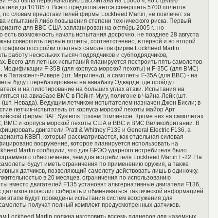
й F-35 была первоначально рассчитана на 15000 ч, но с целью
ратили до 10185 ч. Всего предполагается совершить 5700 полетов.
по словам представителей фирмы Lockheed Martin, не повлечет за
тва испытаний либо повышения степени технического риска. Первый
арианте для ВВС США запланирован на октябрь 2005 г., но
 есть возможность начать испытания досрочно, не позднее 28 августа
лжны совершить первые полеты, соответственно, в первой и во второй
я графика постройки опытных самолетов фирме Lockheed Martin
ть работу нескольких тысяч подрядчиков и субподрядчиков,
ах. Всего для летных испытаний планируется построить пять самолетов
5C. Модификации F-35B (для корпуса морской пехоты) и F-35C (для ВМС)
 в Патаксент-Ривере (шт. Мериленд), а самолеты F-35A (для ВВС) - на
леты будут перебазированы на авиабазу Эдварде, где пройдут
ателя и на пилотирование на больших углах атаки. Испытания на
яться на авиабазе ВМС в Пойнт-Мугу, полигоне в Чайна-Лейк (шт.
 (шт. Невада). Ведущим летчиком-испытателем назначен Джон Бисли; в
стие летчик-испытатель от корпуса морской пехоты майор Арт
глийской фирмы ВАЕ Systems Грэхем Томлинсон. Кроме них на самолетах
С, ВМС и корпуса морской пехоты США и ВВС и ВМС Великобритании. В
цировать двигатели Pratt & Whitney F135 и General Electric F136, а
арианта КВВП, который рассматривается, как отдельная силовая
ифицировано вооружение, которое планируется использовать на
ckheed Martin сообщили, что для БРЭО ударного истребителя было
рограммного обеспечения, чем для истребителя Lockheed Martin F-22. На
амолеты будут иметь ограничения по применению оружия, а также
сивных датчиков, позволяющий самолету действовать лишь в одиночку.
лжительностью в 20 месяцев, ограничения по использованию
ты вместо двигателей F135 установят альтернативные двигатели F136,
 датчиков позволит собирать и обмениваться тактической информацией
ьем этапе будут проведены испытания систем вооружения для
, самолеты получат полный комплект предусмотренных датчиков.
ам Lockheed Martin должна изготовить восемь планеров для наземных