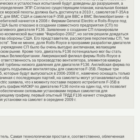
тических и усталостных испытаний будут доведены до разрушения, а
 определения ЭПР. Согласно существующим планам, начальная боевая
се морской пехоты должна быть достигнута в 2010 г., самолетов F-35A в
35C для ВМС США и самолетов F-35B для ВВС и ВМС Великобритании - в
ебителей начнется в 2008 г. Фирмам General Electric и Rolls-Royce под
ША было отказано в создании совместного предприятия (СП) по
нативного двигателя F136. Заявление о создании СП планировали
нно-космической выставке "Фарнборо-2002", но затем решили дождаться
тва обороны США. Его представители, рассмотрев перспективы СП, "не
ств". Тем не менее, доля Rolls-Royce в программе разработки двигателя
, учреждение СП было бы очень выгодно англичанам, желающим
ском рынке. Кроме того, двигатель F136 потенциально мог бы стать
емых Великобритании. Американский филиал фирмы Rolls-Royce в
ответственность за производство вентилятора, элементов камеры
ней турбины низкого давления для двигателя F136. Английская фирма по
водить подъемные вентиляторы для самолетов F-35B. Первые три
, которые будут выпускаться в 2006-2008 гг., намечено оснащать только
 Начиная с последующих партий, на самолеты могут устанавливаться оба
ctric заявила, что к моменту поставки первого истребителя F-35B в
ть график НИОКР по двигателю F136 почти на один год, что позволит
y в обеспечении силовыми установками первых самолетов для
вующему графику, первый опытный ТРДД F136 начнет стендовые
ля установки на самолет в середине 2009 г.
тель. Самая технологически простая и, соответственно, облегченная