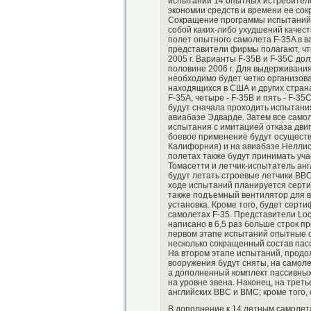
испытаний 14 опытных истребителе
экономии средств и времени ее сок
Сокращение программы испытаний, 
собой каких-либо ухудшений качес
полет опытного самолета F-35A в в
представители фирмы полагают, что
2005 г. Варианты F-35B и F-35C до
половине 2006 г. Для выдерживани
необходимо будет четко организова
находящихся в США и других стран
F-35A, четыре - F-35B и пять - F-3
будут сначала проходить испытания
авиабазе Эдварде. Затем все само
испытания с имитацией отказа двиг
боевое применение будут осуществл
Калифорния) и на авиабазе Неллис
полетах также будут принимать уча
Томасетти и летчик-испытатель ан
будут летать строевые летчики ВВ
ходе испытаний планируется сертифи
также подъемный вентилятор для в
установка. Кроме того, будет серт
самолетах F-35. Представители Lo
написано в 6,5 раз больше строк п
первом этапе испытаний опытные с
несколько сокращенный состав пас
На втором этапе испытаний, продо
вооружения будут сняты, на самоле
а дополненный комплект пассивных
на уровне звена. Наконец, на трет
английских ВВС и ВМС; кроме того
В дополнение к 14 летным самолет