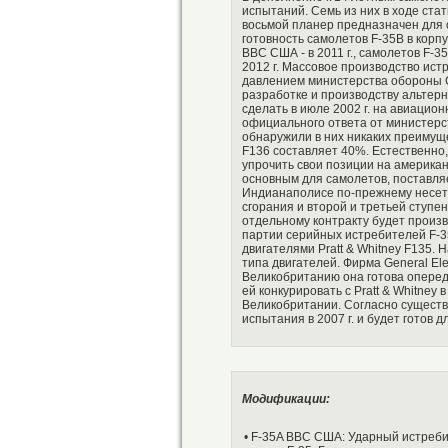
испытаний. Семь из них в ходе ста
восьмой планер предназначен для
готовность самолетов F-35B в корпу
ВВС США - в 2011 г., самолетов F-
2012 г. Массовое производство истр
давлением министерства обороны С
разработке и производству альтер
сделать в июле 2002 г. на авиацио
официального ответа от министерс
обнаружили в них никаких преимуще
F136 составляет 40%. Естественно
упрочить свои позиции на американ
основным для самолетов, поставля
Индианаполисе по-прежнему несет 
сгорания и второй и третьей ступе
отдельному контракту будет произ
партии серийных истребителей F-35
двигателями Pratt & Whitney F135.
типа двигателей. Фирма General Ele
Великобританию она готова опереди
ей конкурировать с Pratt & Whitne
Великобритании. Согласно сущест
испытания в 2007 г. и будет готов д
Модификации:
• F-35A ВВС США: Ударный истреби