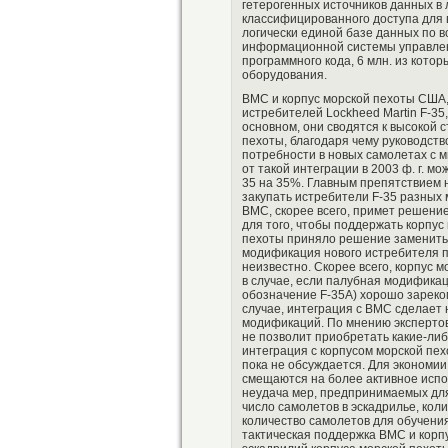
гетерогенных источников данных в 
классифицированного доступа для в
логически единой базе данных по в
информационной системы управлени
программного кода, 6 млн. из котор
оборудования.
ВМС и корпус морской пехоты США,
истребителей Lockheed Martin F-35
основном, они сводятся к высокой
пехоты, благодаря чему руководств
потребности в новых самолетах с 
от такой интеграции в 2003 ф. г. м
35 на 35%. Главным препятствием н
закупать истребители F-35 разных
ВМС, скорее всего, примет решени
для того, чтобы поддержать корпу
пехоты приняло решение заменить в
модификация нового истребителя п
неизвестно. Скорее всего, корпус 
в случае, если палубная модифика
обозначение F-35A) хорошо зареком
случае, интеграция с ВМС сделает
модификаций. По мнению экспертов
не позволит приобретать какие-либ
интеграция с корпусом морской пехо
пока не обсуждается. Для экономии
смещаются на более активное испо
неудача мер, предпринимаемых для 
число самолетов в эскадрилье, кол
количество самолетов для обучения
тактическая поддержка ВМС и корп