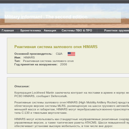
Military informant . The second edition
Главная
Бронетехника
Авиация
Системы ПВО & ПРО
Ракетное оружие
Реактивная система залпового огня HIMARS
Основной производитель:
США
Имя:
HIMARS
Тип:
Реактивная система залпового огня
Год принятия на вооружение:
2006
Описание:
Корпорация Lockheed Martin заключила контракт на поставки в армию и корпус 
РСЗО HIMARS, сообщает Defencetalk.
Реактивные системы залпового огня HIMARS (High Mobility Artillery Rocket) предс
облегченную версию системы MLRS, размещенную на шасси грузового автомоб
меньшей массе и габаритам, HIMARS могут перебрасываться военно-транспор
типа С-130 и тяжелыми вертолетами.
HIMARS могут использовать как стандартные неуправляемые реактивные снаряд
управляемые версии, а также тактические ракеты ATACMS. Шасси повышенной 
обеспечивает установке высокую мобильность, в том числе вне дорог.