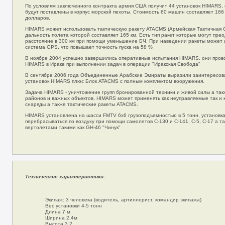
По условиям заключенного контракта армия США получит 44 установок HIMARS, 
будут поставлены в корпус морской пехоты. Стоимость 60 машин составляет 16
долларов.
HIMARS может использовать тактическую ракету ATACMS (Армейская Тактичная 
дальность полета которой составляет 165 км. Есть тип ракет которые могут пре
расстояние в 300 км при помощи уменьшение БЧ. При наведении ракеты может 
система GPS, что повышает точность пуска на 58 %
В ноябре 2004 успешно завершились оперативные испытания HIMARS, они про
HIMARS в Ираке при выполнении задач в операции "Иракская Свобода"
В сентябре 2006 года Объединенные Арабские Эмираты выразили заинтересован
установок HIMARS плюс Блок ATACMS с полным комплектом вооружения.
Задача HIMARS - уничтожение групп бронированной техники и живой силы а так
районов и важных объектов. HIMARS может применять как неуправляемые так и
снаряды а также тактические ракеты ATACMS.
HIMARS установлена на шасси FMTV 6x6 грузоподъемностью в 5 тонн, установк
перебрасываться по воздуху при помощи самолетов C-130 и C-141, C-5, C-17 а 
вертолетами такими как GH-46 "Чинук"
Технические характеристики:
Экипаж: 3 человека (водитель, артиллерист, командир экипажа)
Вес установки 4-5 тонн
Длина 7 м
Ширина 2,4м
Высота 3,2