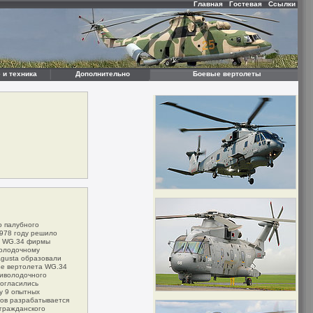
Главная
Гостевая
Ссылки
 и техника
Дополнительно
Боевые вертолеты
о палубного
1978 году решило
та WG.34 фирмы
володочному
Agusta образовали
азе вертолета WG.34
тиволодочного
согласились
у 9 опытных
тов разрабатывается
гражданского