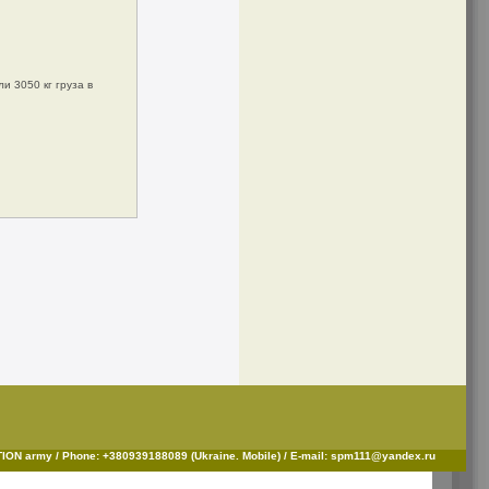
и 3050 кг груза в
ON army / Phone: +380939188089 (Ukraine. Mobile) / E-mail: spm111@yandex.ru