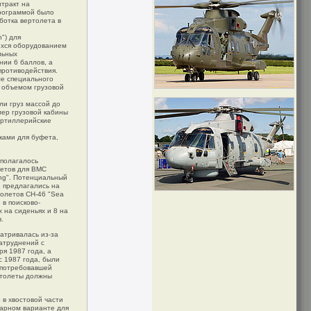
нтракт на
программой было
отка вертолета в
") для
ихся оборудованием
льных
нии 6 баллов, а
противодействия.
ме специального
 объемом грузовой
ли груз массой до
мер грузовой кабины
артиллерийские
еками для буфета,
дполагалось
летов для ВМС
ing". Потенциальный
е предлагались на
толетов СН-46 "Sea
 в поисково-
 на сиденьях и 8 на
.
атривалась из-за
затруднений с
я 1987 года, а
с 1987 года, были
, потребовавшей
ртолеты должны
 в хвостовой части
тарном варианте для