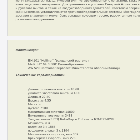
могут складываться назад. Рулевой винт четырехлопастный с лопастями, также 
композиционных материалов. Для применения в условиях Северной Атлантики н
и рулевого винтов, а также на воздухозаборниках двигателей, хвостовом опере
кабины экипажа устанавливаются противообледенительные системы. Многоцеле
доставке снаряжения может быть оснащен грузовым тросом, рассчитанным на ус
различным вооружением.
Модификации:
EH-101 "Heliliner" Гражданский вертолет
Merlin HC Mk.3 ВВС Великобритании
AW 520 Cormorant вертолет Министерства обороны Канады
Технические характеристики:
Диаметр главного винта, м 18.60
Диаметр хвостового винта, м 4.00
Длина,м 22.80
Высота ,м 4.55
Масса, кг
пустого 7100
максимальная взлетная 14600
Внутренние топливо, кг 3438
Тип двигателя 3 ГТД Rolls-Royce Turbom ca RTM322-02/8
Мощность, кВт
взлетная 3 х 1566
продолжительная 3 х 1394
Максимальная скорость, км/ч 309
Крейсерская скорость, км/ч 278