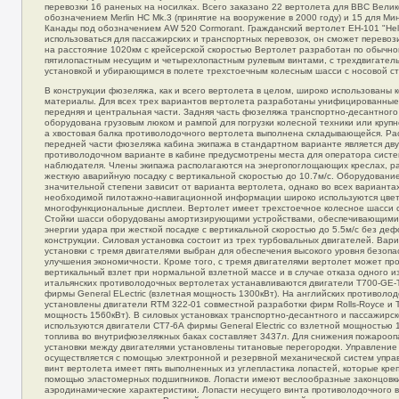
перевозки 16 раненых на носилках. Всего заказано 22 вертолета для ВВС Вели
обозначением Merlin HC Mk.3 (принятие на вооружение в 2000 году) и 15 для М
Канады под обозначением AW 520 Cormorant. Гражданский вертолет EH-101 "Helil
использоваться для пассажирских и транспортных перевозок, он сможет перевоз
на расстояние 1020км с крейсерской скоростью Вертолет разработан по обычно
пятилопастным несущим и четырехлопастным рулевым винтами, с трехдвигател
установкой и убирающимся в полете трехстоечным колесным шасси с носовой ст
В конструкции фюзеляжа, как и всего вертолета в целом, широко использованы
материалы. Для всех трех вариантов вертолета разработаны унифицированные
передняя и центральная части. Задняя часть фюзеляжа транспортно-десантного
оборудована грузовым люком и рампой для погрузки колесной техники или крупн
а хвостовая балка противолодочного вертолета выполнена складывающейся. Ра
передней части фюзеляжа кабина экипажа в стандартном варианте является дву
противолодочном варианте в кабине предусмотрены места для оператора систе
наблюдателя. Члены экипажа располагаются на энергопоглощающих креслах, р
жесткую аварийную посадку с вертикальной скоростью до 10.7м/с. Оборудовани
значительной степени зависит от варианта вертолета, однако во всех варианта
необходимой пилотажно-навигационной информации широко используются цве
многофункциональные дисплеи. Вертолет имеет трехстоечное колесное шасси с
Стойки шасси оборудованы амортизирующими устройствами, обеспечивающими
энергии удара при жесткой посадке с вертикальной скоростью до 5.5м/с без де
конструкции. Силовая установка состоит из трех турбовальных двигателей. Вар
установки с тремя двигателями выбран для обеспечения высокого уровня безопа
улучшения экономичности. Кроме того, с тремя двигателями вертолет может пр
вертикальный взлет при нормальной взлетной массе и в случае отказа одного и
итальянских противолодочных вертолетах устанавливаются двигатели T700-GE-
фирмы General ELectric (взлетная мощность 1300кВт). На английских противоло
установлены двигатели RTM 322-01 совместной разработки фирм Rolls-Royce и 
мощность 1560кВт). В силовых установках транспортно-десантного и пассажирск
используются двигатели СТ7-6А фирмы General Electric со взлетной мощностью 
топлива во внутрифюзеляжных баках составляет 3437л. Для снижения пожарооп
установки между двигателями установлены титановые перегородки. Управление
осуществляется с помощью электронной и резервной механической систем упра
винт вертолета имеет пять выполненных из углепластика лопастей, которые крепя
помощью эластомерных подшипников. Лопасти имеют веслообразные законцовк
аэродинамические характеристики. Лопасти несущего винта противолодочного 