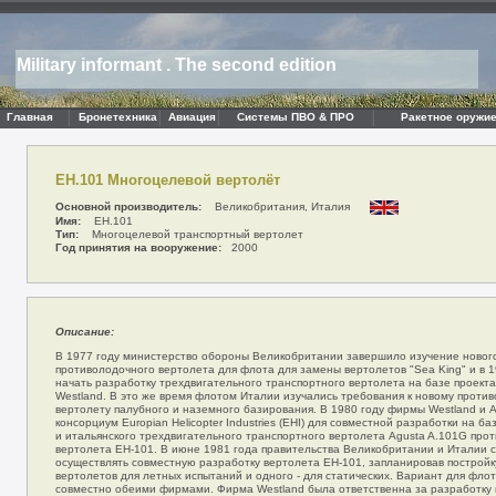
Military informant . The second edition
Главная
Бронетехника
Авиация
Системы ПВО & ПРО
Ракетное оружие
EH.101 Многоцелевой вертолёт
Основной производитель:
Великобритания, Италия
Имя:
EH.101
Тип:
Многоцелевой транспортный вертолет
Год принятия на вооружение:
2000
Описание:
В 1977 году министерство обороны Великобритании завершило изучение новог
противолодочного вертолета для флота для замены вертолетов "Sea King" и в 
начать разработку трехдвигательного транспортного вертолета на базе проек
Westland. В это же время флотом Италии изучались требования к новому проти
вертолету палубного и наземного базирования. В 1980 году фирмы Westland и 
консорциум Europian Helicopter Industries (EHI) для совместной разработки на б
и итальянского трехдвигательного транспортного вертолета Agusta A.101G про
вертолета ЕН-101. В июне 1981 года правительства Великобритании и Италии 
осуществлять совместную разработку вертолета ЕН-101, запланировав постройк
вертолетов для летных испытаний и одного - для статических. Вариант для фло
совместно обеими фирмами. Фирма Westland была ответственна за разработку 