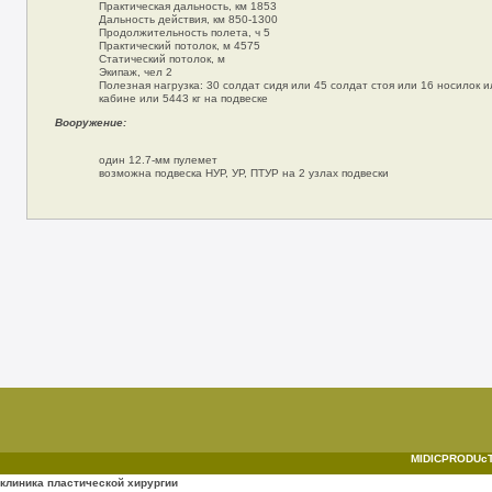
Практическая дальность, км 1853
Дальность действия, км 850-1300
Продолжительность полета, ч 5
Практический потолок, м 4575
Статический потолок, м
Экипаж, чел 2
Полезная нагрузка: 30 солдат сидя или 45 солдат стоя или 16 носилок ил
кабине или 5443 кг на подвеске
Вооружение:
один 12.7-мм пулемет
возможна подвеска НУР, УР, ПТУР на 2 узлах подвески
MIDICPRODUcTI
клиника пластической хирургии