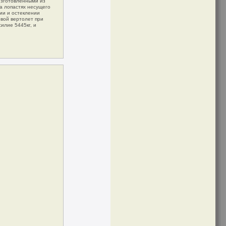
изготовленными из
а лопастях несущего
нии и остеклении
вой вертолет при
илие 5445кг, и