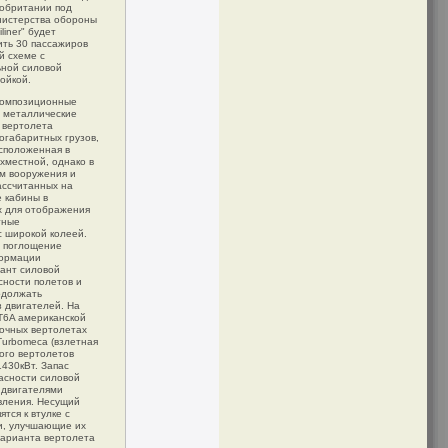
кобритании под
инистерства обороны
iner" будет
ить 30 пассажиров
й схеме с
ьной силовой
ойкой.
 композиционные
 металлические
 вертолета
огабаритных грузов,
сположенная в
хместной, однако в
м вооружения и
ассчитанных на
е кабины в
х для отображения
тные
 широкой колеей.
 поглощение
формации
иант силовой
сности полетов и
одолжать
з двигателей. На
T6A американской
дочных вертолетах
Turbomeca (взлетная
ого вертолетов
1430кВт. Запас
асности силовой
 двигателями
вления. Несущий
тся к втулке с
и, улучшающие их
варианта вертолета