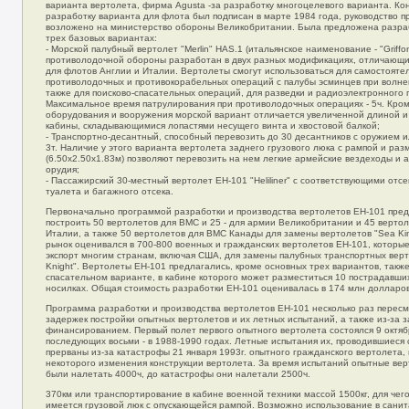
варианта вертолета, фирма Agusta -за разработку многоцелевого варианта. Ко
разработку варианта для флота был подписан в марте 1984 года, руководство 
возложено на министерство обороны Великобритании. Была предложена разраб
трех базовых вариантах:
- Морской палубный вертолет "Merlin" HAS.1 (итальянское наименование - "Griffon
противолодочной обороны разработан в двух разных модификациях, отличающ
для флотов Англии и Италии. Вертолеты смогут использоваться для самостояте
противолодочных и противокорабельных операций с палубы эсминцев при волне
также для поисково-спасательных операций, для разведки и радиоэлектронного 
Максимальное время патрулирования при противолодочных операциях - 5ч. Кро
оборудования и вооружения морской вариант отличается увеличенной длиной и
кабины, складывающимися лопастями несущего винта и хвостовой балкой;
- Транспортно-десантный, способный перевозить до 30 десантников с оружием и
3т. Наличие у этого варианта вертолета заднего грузового люка с рампой и раз
(6.50х2.50х1.83м) позволяют перевозить на нем легкие армейские вездеходы и 
орудия;
- Пассажирский 30-местный вертолет EH-101 "Heliliner" с соответствующими отс
туалета и багажного отсека.
Первоначально программой разработки и производства вертолетов ЕН-101 пре
построить 50 вертолетов для ВМС и 25 - для армии Великобритании и 45 верто
Италии, а также 50 вертолетов для ВМС Канады для замены вертолетов "Sea K
рынок оценивался в 700-800 военных и гражданских вертолетов ЕН-101, которы
экспорт многим странам, включая США, для замены палубных транспортных вер
Knight". Вертолеты ЕН-101 предлагались, кроме основных трех вариантов, также
спасательном варианте, в кабине которого может разместиться 10 пострадавших
носилках. Общая стоимость разработки ЕН-101 оценивалась в 174 млн долларов
Программа разработки и производства вертолетов ЕН-101 несколько раз пересм
задержек постройки опытных вертолетов и их летных испытаний, а также из-за 
финансированием. Первый полет первого опытного вертолета состоялся 9 октябр
последующих восьми - в 1988-1990 годах. Летные испытания их, проводившиеся 
прерваны из-за катастрофы 21 января 1993г. опытного гражданского вертолета
некоторого изменения конструкции вертолета. За время испытаний опытные ве
были налетать 4000ч, до катастрофы они налетали 2500ч.
370км или транспортирование в кабине военной техники массой 1500кг, для чего
имеется грузовой люк с опускающейся рампой. Возможно использование в сани