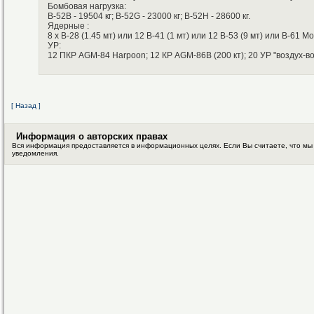
Бомбовая нагрузка:
В-52В - 19504 кг; В-52G - 23000 кг; B-52H - 28600 кг.
Ядерные :
8 х B-28 (1.45 мт) или 12 В-41 (1 мт) или 12 В-53 (9 мт) или В-61 
УР:
12 ПКР AGM-84 Harpoon; 12 КР AGM-86B (200 кт); 20 УР "воздух-
[ Назад ]
Информация о авторских правах
Вся информация предоставляется в информационных целях. Если Вы считаете, что мы
уведомления.