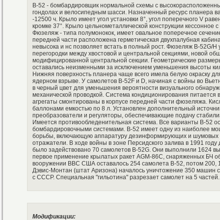
В-52 - бомбардировщик нормальной схемы с высокорасположенны
гондолах и велосипедным шасси. Назначенный ресурс планера вар
-12500 ч. Крыло имеет угол установки 8°, угол поперечного V раве
кромке 37°. Крыло цельнометаллической конструкции кессонное 
Фюзеляж - типа полумонокок, имеет овальное поперечное сечение
передней части расположена герметическая двухпалубная кабина 
невысока и нс позволяет встать в полный рост. Фюзеляж B-52G/H 
перегородки между хвостовой и центральной секциями, новой обш
модифицированной центральной секции. Геометрические размер
оставались неизменными за исключением уменьшения высоты кил
Нижняя поверхность планера чаще всего имела белую окраску дл
ядерном взрыве. У самолетов B-52F и D, начиная с войны во Вье
в черный цвет для уменьшения вероятности визуального обнаруж
механической проводкой. Система кондиционирования питается в
агрегаты смонтированы в корпусе передней части фюзеляжа. Кис
баллонами емкостью по 8 л. Установлен дополнительный источник
преобразователи и регуляторы, обеспечивающие подачу стабилиз
Имеется противообледенительная система. Все варианты В-52 
бомбардировочными системами. В-52 имеет одну из наиболее м
борьбы, включающую аппаратуру дезинформирующих и шумовых п
отражатели. В ходе войны в зоне Персидского залива в 1991 году
было задействовано 70 самолетов B-52G. Они выполнили 1624 в
первое применение крылатых ракет AGM-86C, снаряженных БЧ обы
вооружении ВВС США оставалось 254 самолета В-52, потом 200, 100
Дэвис-Монтан (штат Аризона) началось уничтожение 350 машин с
с СССР. Специальная "гильотина" разрезает самолет на 5 частей.
Модификации: