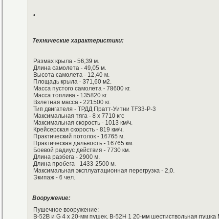
•
Технические характеристики:
Размах крыла - 56,39 м.
Длина самолета - 49,05 м.
Высота самолета - 12,40 м.
Площадь крыла - 371,60 м2.
Масса пустого самолета - 78600 кг.
Масса топлива - 135820 кг.
Взлетная масса - 221500 кг.
Тип двигателя - ТРДД Пратт-Уитни TF33-P-3
Максимальная тяга - 8 х 7710 кгс
Максимальная скорость - 1013 км/ч.
Крейсерская скорость - 819 км/ч.
Практический потолок - 16765 м.
Практическая дальность - 16765 км.
Боевой радиус действия - 7730 км.
Длина разбега - 2900 м.
Длина пробега - 1433-2500 м.
Максимальная эксплуатационная перегрузка - 2,0.
Экипаж - 6 чел.
Вооружение:
Пушечное вооружение:
В-52В и G 4 х 20-мм пушек. B-52H 1 20-мм шестиствольная пушка