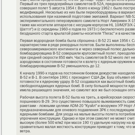
Первый из трех предсерийных самолетов В-52А, предназначенны
совершил полет 5 августа 1954 г. Всего к концу 1962 г. было пос
модификаций. Несколько из них были переоборудованы в вариан
использования при наземной подготовке экипажей. Вариант NB-52
экспериментального гиперзвукового самолета Норт Америкен Х-
также как носители аппаратов с несущим корпусом HL 10/M2F3/X
Шаттл") и (с середины 1960-х годов по 1973 г.) беспилотного раз
бездушного старта крылатой ракеты-носителя "Пегас" и в качест
Первая водородная бомба была сброшена с В-52 21 мая 1956 г. 
характеристики в ряде рекордных полетов. Были выполнены бесп
североамериканского континента и через северный полюс дальност
бомбардировщика В-52 совершили кругосветный полет, преодолев 
при средней скорости 850 км/ч. Часть самолетов В-52 много лет 
аэродромах в состоянии готовности к взлету с ядерным оружием на
бомбардировщиками В-52 уменьшилось до 12.
К началу 1990-х годов на постоянном боевом дежурстве находил
В-52 и В-1. В сентябре 1991 г. президент США Дж. Буш объявил об
готовности к ядерному удару. В-52 создавался как высотный бом
свободнопадающих ядерных бомб. В силу большой мощности яде
имела решающего значения, но самолет все же был оснащен опт
Рабочая высота полета В-52 была на треть, а крейсерская скорос
поршневого В-29. Это существенно повышало выживаемость само
ракетами - ложными целями ADM-20 "Куэйл" и вооружен УР Норт 
предназначенными для огневого подавления ЗРК с последующим 
ядерными бомбами. Для ухода на малые высоты полета потребов
упрочения конструкции. Однако и при этом самолет не может сч
высокую (более 500 кг/м2 при массе 190 т) удельную нагрузку на 
сравнительно малая жесткость конструкции приводят к тому, что
ветра.