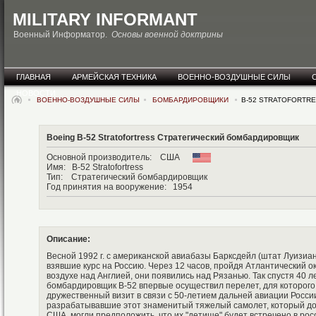
MILITARY INFORMANT
Военный Информатор.
Основы военной доктрины
ГЛАВНАЯ
АРМЕЙСКАЯ ТЕХНИКА
ВОЕННО-ВОЗДУШНЫЕ СИЛЫ
НОВОСТИ
ВОЕННО-ВОЗДУШНЫЕ СИЛЫ
БОМБАРДИРОВЩИКИ
B-52 STRATOFORTR
Boeing B-52 Stratofortress Стратегический бомбардировщик
Основной производитель: США
Имя: B-52 Stratofortress
Тип: Стратегический бомбардировщик
Год принятия на вооружение: 1954
Описание:
Весной 1992 г. с американской авиабазы Барксдейл (штат Луизиан
взявшие курс на Россию. Через 12 часов, пройдя Атлантический 
воздухе над Англией, они появились над Рязанью. Так спустя 40 л
бомбардировщик В-52 впервые осуществил перелет, для которого
дружественный визит в связи с 50-летием дальней авиации Росси
разрабатывавшие этот знаменитый тяжелый самолет, который д
США, могли предположить, что их "детище" будет встречено в рос