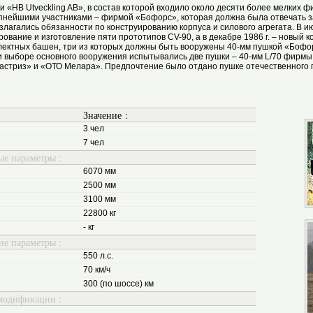
«НВ Utveckling AB», в состав которой входило около десяти более мелких ф
упнейшими участниками – фирмой «Бофорс», которая должна была отвечать з
злагались обязанности по конструированию корпуса и силового агрегата. В ию
ование и изготовление пяти прототипов CV-90, а в декабре 1986 г. – новый 
лектных башен, три из которых должны быть вооружены 40-мм пушкой «Бофор
при выборе основного вооружения испытывались две пушки – 40-мм L/70 фир
стриз» и «ОТО Мелара». Предпочтение было отдано пушке отечественного 
Значение :
3 чел
7 чел
ые параметры :
6070 мм
2500 мм
3100 мм
22800 кг
- кг
ие параметры :
550 л.с.
70 км/ч
300 (по шоссе) км
модификации :