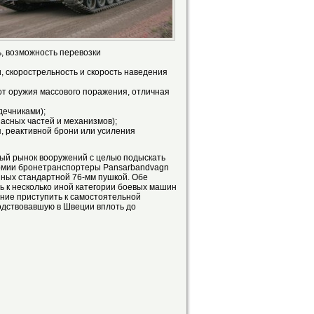
ь, возможность перевозки
 скорострельность и скорость наведения
от оружия массового поражения, отличная
дечниками);
асных частей и механизмов);
, реактивной брони или усиления
ный рынок вооружений с целью подыскать
армии бронетранспортеры Раnsarbandvagn
нных стандартной 76-мм пушкой. Обе
 к несколько иной категории боевых машин
ние приступить к самостоятельной
одствовавшую в Швеции вплоть до