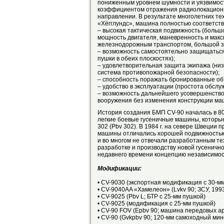
пониженным уровнем шумности и уязвимост
коэффициентом отражения радиолокационн
направлении. В результате многолетних т
«Хёгглундс», машина полностью соответст
– высокая тактическая подвижность (большо
мощность двигателя, маневренность и макси
железнодорожным транспортом, большой за
– возможность самостоятельно защищаться 
пушки в обеих плоскостях);
– удовлетворительная защита экипажа (низ
система противопожарной безопасности);
– способность поражать бронированные об
– удобство в эксплуатации (простота обсл
– возможность дальнейшего усовершенство
вооружения без изменения конструкции ма
История создания БМП CV-90 началась в 8
легкие боевые гусеничные машины, которы
302 (Pbv 302). В 1984 г. на севере Швеци
машины отличались хорошей подвижностью, 
и во многом не отвечали разработанным те
разработке и производству новой гусеничн
недавнего времени концепцию независимос
Модификации:
• CV-9030 (экспортная модификация с 30-м
• CV-9040AA «Хамелеон» (Lvkv 90; ЗСУ, 1993 
• CV-9025 (Pbv L; БТР с 25-мм пушкой)
• CV-9025 (модификация с 25-мм пушкой)
• CV-90 FOV (Epbv 90; машина передовых 
• CV-90 (Gvkpbv 90; 120-мм самоходный ми