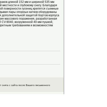
траков длиной 152 мм и шириной 535 мм
местности и глубокому снегу. Благодаря
ней поверхности гусениц крепятся съемные
едьмая пары опорных катков оборудованы
я дополнительной защитой бортов корпуса
жия массового поражения, разработанная
 CV-9040, вооруженной 40-мм пушкой,
нкретным требованиям и возможностям
 снята с сайта после Вашего письменного