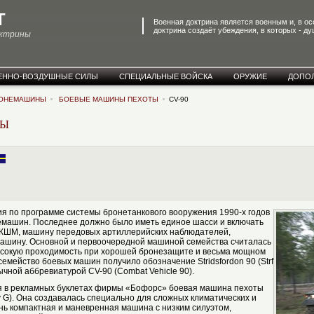
T
Военная доктрина является военным и, в о
доктрина создаёт убеждения, в которых - ду
октрины
ЕННО-ВОЗДУШНЫЕ СИЛЫ
СПЕЦИАЛЬНЫЕ ВОЙСКА
ОРУЖИЕ
ДОПО
РОНЕМАШИНЫ
БОЕВЫЕ МАШИНЫ ПЕХОТЫ
CV-90
ТЫ
ия по программе системы бронетанкового вооружения 1990-х годов
немашин. Последнее должно было иметь единое шасси и включать
, КШМ, машину передовых артиллерийских наблюдателей,
ашину. Основной и первоочередной машиной семейства считалась
ысокую проходимость при хорошей бронезащите и весьма мощном
семейство боевых машин получило обозначение Stridsfordon 90 (Strf
ычной аббревиатурой CV-90 (Combat Vehicle 90).
я в рекламных буклетах фирмы «Бофорс» боевая машина пехоты
bv G). Она создавалась специально для сложных климатических и
нь компактная и маневренная машина с низким силуэтом,