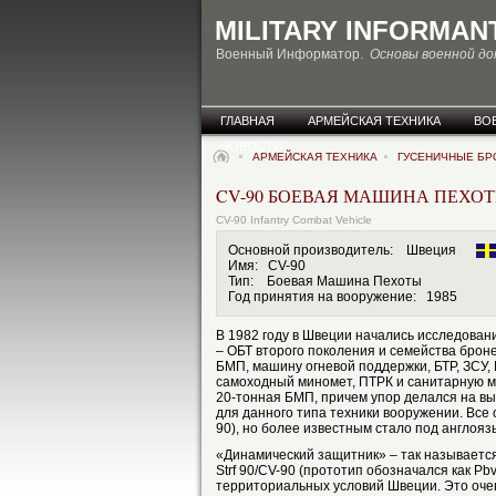
MILITARY INFORMAN
Военный Информатор.
Основы военной д
ГЛАВНАЯ
АРМЕЙСКАЯ ТЕХНИКА
ВО
НОВОСТИ
АРМЕЙСКАЯ ТЕХНИКА
ГУСЕНИЧНЫЕ Б
CV-90 БОЕВАЯ МАШИНА ПЕХО
CV-90 Infantry Combat Vehicle
Основной производитель: Швеция
Имя: CV-90
Тип: Боевая Машина Пехоты
Год принятия на вооружение: 1985
В 1982 году в Швеции начались исследован
– ОБТ второго поколения и семейства бро
БМП, машину огневой поддержки, БТР, ЗСУ
самоходный миномет, ПТРК и санитарную м
20-тонная БМП, причем упор делался на в
для данного типа техники вооружении. Все 
90), но более известным стало под англояз
«Динамический защитник» – так называетс
Strf 90/CV-90 (прототип обозначался как P
территориальных условий Швеции. Это оче