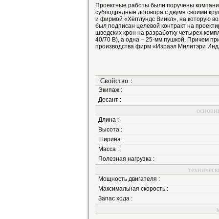
Проектные работы были поручены компании 
субподрядные договора с двумя своими кр
и фирмой «Хёгглундс Виикл», на которую во
был подписан целевой контракт на проектир
шведских крон на разработку четырех комп
40/70 В), а одна – 25-мм пушкой. Причем 
производства фирм «Израэл Милитэри Инда
Свойство :
Экипаж :
Десант :
основн
Длина :
Высота :
Ширина :
Масса :
Полезная нагрузка :
техническ
Мощность двигателя :
Максимальная скорость :
Запас хода :