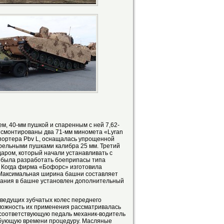
, 40-мм пушкой и спаренным с ней 7,62-
 смонтированы два 71-мм миномета «Lyran
портера Pbv L, оснащалась упрощенной
рельными пушками калибра 25 мм. Третий
аром, который начали устанавливать с
а была разработать боеприпасы типа
 Когда фирма «Бофорс» изготовила
). Максимальная ширина башни составляет
яжания в башне установлен дополнительный
 ведущих зубчатых колес переднего
зможность их применения рассматривалась
 соответствующую педаль механик-водитель
ребующую времени процедуру. Масляные