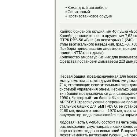
• Командный автмобиль
• Санитарный
• Противотанковое орудие
Калибр основного орудия, мм 40 пушка «Бо
Калибр дополнительного орудия, мм 7,62 
ПТРК RBS-56 «Bill» (на некоторых) 1 (240)
Углы вертикального наведения, град. -8...+3
Приборы прицеливания днев./ночн. прицел 
прицел NTTA (наводчика)
Количество амбразур (из них для пулеметов)
Средства постановки дымзавесы 2х3 дым.г
Первая башня, предназначенная для боевой
мм пулеметом, а также двумя блоками дымо
71», стреляющие осветительными зарядами
системой управления огнем. Несколько ба
тип башни предназначался для самоходной 
1990 г. Четвертый тип башни был вооруже
APFSDST (трассирующие оперенные бронеб
стальную башню для БМП Pbv G, ее установ
2160 мм, диаметр погона – 1970 мм, высот
аккумулятор, подзаряжающийся при нормал
Ходовая часть CV-9040 состоит из четырна
расположения, двух направляющих колес з
еще во время ходовых испытаний. В корме
может изменять натяжение гусениц, не пок