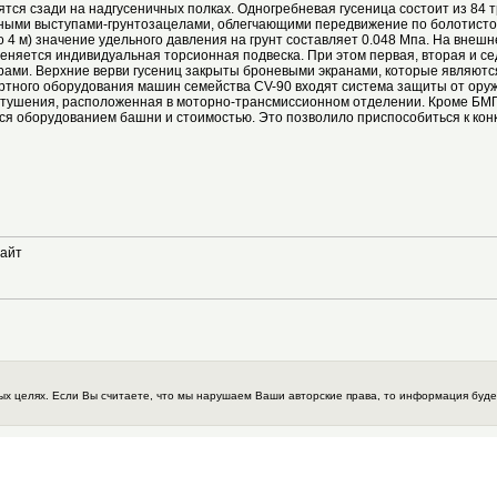
тся сзади на надгусеничных полках. Одногребневая гусеница состоит из 84 
ными выступами-грунтозацелами, облегчающими передвижение по болотистой 
 4 м) значение удельного давления на грунт составляет 0.048 Мпа. На внеш
еняется индивидуальная торсионная подвеска. При этом первая, вторая и с
ами. Верхние верви гусениц закрыты броневыми экранами, которые являютс
артного оборудования машин семейства CV-90 входят система защиты от ору
тушения, расположенная в моторно-трансмиссионном отделении. Кроме БМП
тся оборудованием башни и стоимостью. Это позволило приспособиться к ко
айт
 целях. Если Вы считаете, что мы нарушаем Ваши авторские права, то информация будет