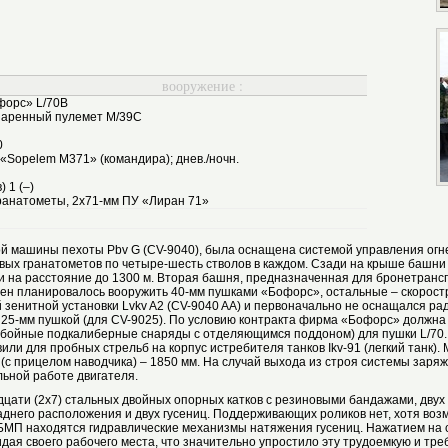
вооружение :
форс» L/70B
спаренный пулемет M/39C
0
«Sopelem M371» (командира); днев./ночн.
 1 (–)
ранатометы, 2х71-мм ПУ «Лиран 71»
 машины пехоты Pbv G (CV-9040), была оснащена системой управления огнем
вых гранатометов по четыре-шесть стволов в каждом. Сзади на крыше башни
 на расстояние до 1300 м. Вторая башня, предназначенная для бронетранс
шен планировалось вооружить 40-мм пушками «Бофорс», остальные – скорост
зенитной установки Lvkv A2 (CV-9040 AA) и первоначально не оснащался рад
н 25-мм пушкой (для CV-9025). По условию контракта фирма «Бофорс» должн
ойные подкалиберные снаряды с отделяющимся поддоном) для пушки L/70.
или для пробных стрельб на корпус истребителя танков Ikv-91 (легкий танк
а (с прицелом наводчика) – 1850 мм. На случай выхода из строя системы зар
ьной работе двигателя.
дцати (2x7) стальных двойных опорных катков с резиновыми бандажами, двух
аднего расположения и двух гусениц. Поддерживающих роликов нет, хотя во
 БМП находятся гидравлические механизмы натяжения гусениц. Нажатием на
идая своего рабочего места, что значительно упростило эту трудоемкую и т