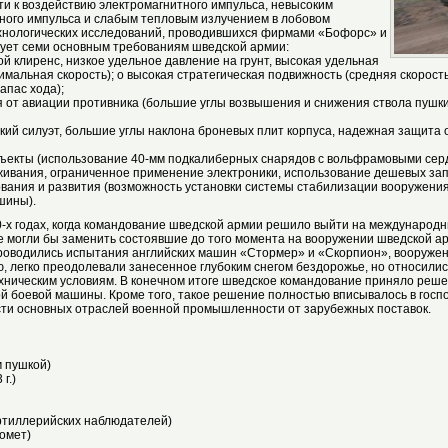
и к воздействию электромагнитного импульса, невысоким
ого импульса и слабым тепловым излучением в лобовом
ехнологических исследований, проводившихся фирмами «Бофорс» и
вует семи основным требованиям шведской армии:
й клиренс, низкое удельное давление на грунт, высокая удельная
мальная скорость); o высокая стратегическая подвижность (средняя скорост
пас хода);
от авиации противника (большие углы возвышения и снижения ствола пушки,
кий силуэт, большие углы наклона броневых плит корпуса, надежная защита 
ъекты (использование 40-мм подкалиберных снарядов с вольфрамовыми сер
уживания, ограниченное применение электроники, использование дешевых зап
вания и развития (возможность установки системы стабилизации вооружения
шины).
0-х годах, когда командование шведской армии решило выйти на международ
е могли бы заменить состоявшие до того момента на вооружении шведской 
и проводились испытания английских машин «Стормер» и «Скорпион», вооруже
легко преодолевали занесенное глубоким снегом бездорожье, но относились
хническим условиям. В конечном итоге шведское командование приняло реше
ой боевой машины. Кроме того, такое решение полностью вписывалось в госп
ти основных отраслей военной промышленности от зарубежных поставок.
м пушкой)
г.)
артиллерийских наблюдателей)
номет)