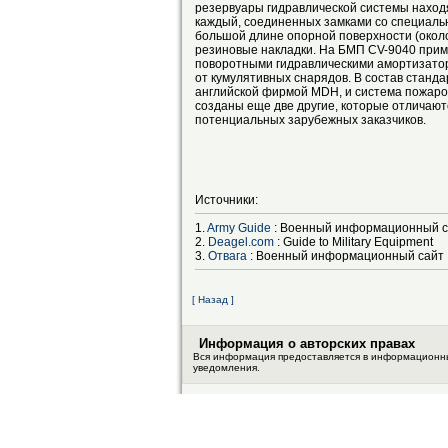
резервуары гидравлической системы находя
каждый, соединенных замками со специаль
большой длине опорной поверхности (около
резиновые накладки. На БМП CV-9040 прим
поворотными гидравлическими амортизатор
от кумулятивных снарядов. В состав станд
английской фирмой MDH, и система пожаро
созданы еще две другие, которые отличаю
потенциальных зарубежных заказчиков.
Источники:
1.
Army Guide
: Военный информационный с
2.
Deagel.com
: Guide to Military Equipment
3.
Отвага
: Военный информационный сайт
[ Назад ]
Информация о авторских правах
Вся информация предоставляется в информационных
уведомления.