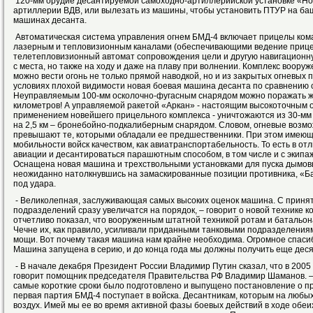
120-мм орудие десантируемой самоходно-артиллерийской установке «Но
артиллерии ВДВ, или вылезать из машины, чтобы установить ПТУР на баш
машинах десанта.
Автоматическая система управления огнем БМД-4 включает прицелы ком
лазерным и тепловизионным каналами (обеспечивающими ведение прицель
телетепловизионный автомат сопровождения цели и другую навигационну
с места, но также на ходу и даже на плаву при волнении. Комплекс воору
можно вести огонь не только прямой наводкой, но и из закрытых огневых 
условиях плохой видимости новая боевая машина десанта по сравнению с
Неуправляемым 100-мм осколочно-фугасным снарядом можно поражать жив
километров! А управляемой ракетой «Аркан» - настоящим высокоточным о
применением новейшего прицельного комплекса - уничтожаются из 30-мм 
на 2,5 км – бронебойно-подкалиберным снарядом. Словом, огневые возмож
превышают те, которыми обладали ее предшественники. При этом имеющ
мобильности войск качеством, как авиатранспортабельность. То есть в 
авиации и десантироваться парашютным способом, в том числе и с экипажем
Оснащена новая машина и трехствольными установками для пуска дымовых
неожиданно натолкнувшись на замаскированные позиции противника, «Бах
под удара.
- Великолепная, заслуживающая самых высоких оценок машина. С прин
подразделений сразу увеличатся на порядок, – говорит о новой технике
отчетливо показал, что вооруженным штатной техникой ротам и батальон
Чечне их, как правило, усиливали приданными танковыми подразделения
мощи. Вот почему такая машина нам крайне необходима. Огромное спаси
Машина запущена в серию, и до конца года мы должны получить еще дес
- В начале декабря Президент России Владимир Путин сказал, что в 2005
говорит помощник председателя Правительства РФ Владимир Шаманов. – 
самые короткие сроки было подготовлено и выпущено постановление о п
первая партия БМД-4 поступает в войска. Десантникам, которым на любы
воздух. Имей мы ее во время активной фазы боевых действий в ходе обе