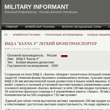
MILITARY INFORMANT
Военный Информатор.
Основы военной доктрины
ГЛАВНАЯ
АРМЕЙСКАЯ ТЕХНИКА
ВОЕННО-ВОЗДУШНЫЕ СИЛЫ
НОВОСТИ
АРМЕЙСКАЯ ТЕХНИКА
ГУСЕНИЧНЫЕ БРОНЕМАШИНЫ
БОЕВЫЕ МАШИН
БМД-4 "БАХЧА-У" ЛЕГКИЙ БРОНЕТРАНСПОРТЕР
BMD-4 Infantry Combat Vehicle
Основной производитель: Россия
Имя: БМД-4 "Бахча-У"
Тип: Боевая машина десантная
Год принятия на вооружение: 2005
Созданная на базе БМД-3, «Бахча» обладает значительно большей огне
защитой. Изменив форму броневого алюминиевого колпака, тульские оруж
БМД-3 30-мм автоматической пушке разместили в башне новой машины 1
может служить и пусковой установкой противотанковых управляемых ракет
основного вооружения «Бахчи» включает в себя 100-мм орудие-пусковую 
34 осколочно-фугасных снаряда и 4 управляемые ракеты «Аркан», 30-мм 
боекомплектом на 500 снарядов и 7,62-мм пулемет.
Единый для обоих типов выстрелов автомат заряжания 100-мм орудия з
и обеспечивает достаточно высокую скорострельность. Не надо заряжать