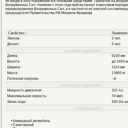
не входя в зону поражения его огневыми средствами. Принятие на воору
Вооруженных Сил. Начиная с этого года войска начнут в массовом порядк
перевооружения Вооруженных Сил, и в частности их элитной составляющ
председателя Правительства РФ Михаила Фрадкова.
Свойство :
Значение
Экипаж :
2 чел
Десант :
5 чел
основные параметры :
Длина :
6100 мм
Высота :
до 2450 
Ширина :
3114 мм
Масса :
13800 кг
Полезная нагрузка :
- кг
технические параметры :
Мощность двигателя :
331 л.с.
Максимальная скорость :
70 км/ч
Запас хода :
500 (по ш
модификации :
• Командный автмобиль
• Санитарный