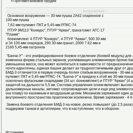
• Противотанковое орудие
вооружение :
Основное вооружение — 30-мм пушка 2А42 спаренное с
100-мм пушка
7,62-мм пулемет ПКТ и 5,45-мм РПКС-74
ПТУР 9М113 "Конкурс", ПТУР "Аркан", гранатомет АГС-17
"Пламя"
боекомплект 4 ПТУР "Конкурс", 4 ПТУР "Аркан", 500 30-мм
и 34 100-мм снарядов, 290 30-мм гранат, 2000 7.62-мм и
2160 5,45-мм патронов
"Бахча-У" - это унифицированное боевое отделение (боевой модуль) для 
изменена форма стальных экранов, усиливающих алюминиевую броню баш
уменьшена масса, она может колебаться в зависимости от предназначения
почти идентичны, единая башня делает их трудноотличимыми друг от друга
БМД-3 отличается в первую очередь более слабым вооружением - 30-мм а
пулемет ПКТ и 5,45-мм РПКС-74. "Бахча-У" в придачу к этой же 30-мм пу
осколочно-фугасными снарядами (34 шт. боекомплект) и ПТУР "Аркан" (4 
защитой на дальности 5,5 км. Система управления огнем включает высок
дальномерные каналы, автомат сопровождения цели и еще ряд элементов,
(на плаву) по наземным и воздушным целям. Механизм заряжания один дл
внутреннего пространства практически исключена. Время заряжания - 4-6 
Замена боевого отделения БМД-3 на новое, резко повышает (до 2,5 раза
поддержки танков и артиллерии, что в наступлении, что в обороне.
Источники: