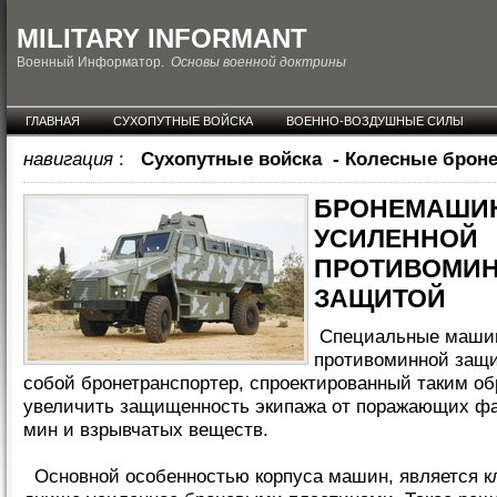
MILITARY INFORMANT
Военный Информатор.
Основы военной доктрины
ГЛАВНАЯ
СУХОПУТНЫЕ ВОЙСКА
ВОЕННО-ВОЗДУШНЫЕ СИЛЫ
НОВОСТИ
навигация
:
Сухопутные войска
-
Колесные брон
БРОНЕМАШИ
УСИЛЕННОЙ
ПРОТИВОМИ
ЗАЩИТОЙ
Специальные маши
противоминной защ
собой бронетранспортер, спроектированный таким об
увеличить защищенность экипажа от поражающих фа
мин и взрывчатых веществ.
Основной особенностью корпуса машин, является к