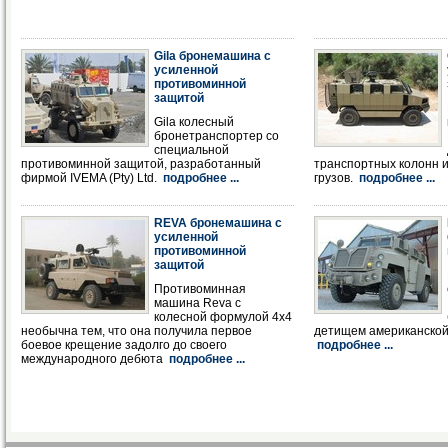
Gila бронемашина с
усиленной
противоминной
защитой
Gila колесный
бронетранспортер со
специальной
противоминной защитой, разработанный
транспортных колонн и
фирмой IVEMA (Pty) Ltd.
подробнее ...
грузов.
подробнее ...
REVA бронемашина с
усиленной
противоминной
защитой
Противоминная
машина Reva с
колесной формулой 4х4
необычна тем, что она получила первое
детищем американской 
боевое крещение задолго до своего
подробнее ...
международного дебюта
подробнее ...