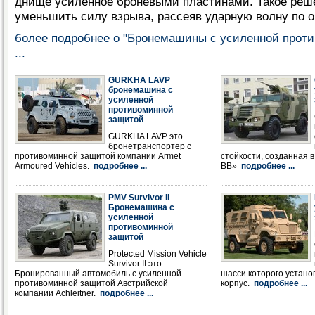
днище усиленное броневыми пластинами. Такое реш
уменьшить силу взрыва, рассеяв ударную волну по о
более подробнее о "Бронемашины с усиленной прот
...
GURKHA LAVP
бронемашина с
усиленной
противоминной
защитой
GURKHA LAVP это
бронетранспортер с
противоминной защитой компании Armet
стойкости, созданная 
Armoured Vehicles.
подробнее ...
ВВ»
подробнее ...
PMV Survivor II
Бронемашина с
усиленной
противоминной
защитой
Protected Mission Vehicle
Survivor II это
Бронированный автомобиль с усиленной
шасси которого устано
противоминной защитой Австрийской
корпус.
подробнее ...
компании Achleitner.
подробнее ...