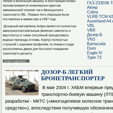
легкую и мобильную машину. В конструкции Кобры
ГАЗ-233036 Т
просматриваются инженерные идеи как
Akrep
американской техники так и Французского
Cobra
транспорта VBL. Первые пять образцов были
VLRB TCM 4
поставлены в армию уже в 1997 году.
Auverland A4
VBL
Дозорный автомобиль Кобра является полностью
VBR
авиатранспортабельным (включая самолеты и
Дозор-Б
вертолеты) а также способный преодолевать
VN3
водные преграды в плавь. Корпус полностью
Barracuda
стальной с широким профилем, по бокам и сзади
Duro
расположены двери для быстрого покидания
Eagle IV
транспорта десанту.
Type 73
более подробнее...
ДОЗОР-Б ЛЕГКИЙ
БРОНЕТРАНСПОРТЕР
В мае 2004 г. ХКБМ впервые пре
транспортно-боевую машину (ЛТ
разработки - МКТС («многоцелевое колесное тра
средство»), впоследствии получившую обозначен