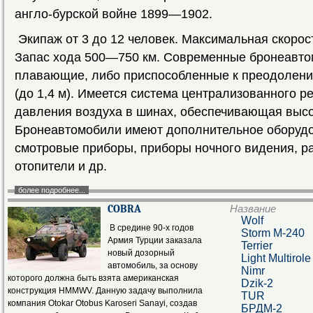
англо-бурской войне 1899—1902.
Экипаж от 3 до 12 человек. Максимальная скорос
Запас хода 500—750 км. Современные бронеавт
плавающие, либо приспособленные к преодолени
(до 1,4 м). Имеется система централизованного р
давления воздуха в шинах, обеспечивающая выс
Бронеавтомобили имеют дополнительное оборудо
смотровые приборы, приборы ночного видения, р
отопители и др.
более подробнее...
COBRA
Название
Wolf
В средине 90-х годов
Storm M-240
Армия Турции заказала
Terrier
новый дозорный
Light Multirole
автомобиль, за основу
Nimr
которого должна быть взята американская
Dzik-2
конструкция HMMWV. Данную задачу выполнила
TUR
компания Otokar Otobus Karoseri Sanayi, создав
БРДМ-2