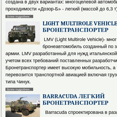
создана в двух вариантах: многоцелевой автомо
проходимости «Дозор-Б» - легкий (массой до 6,3 т
более подробнее...
LIGHT MULTIROLE VEHIC
БРОНЕТРАНСПОРТЕР
LMV (Light Multirole Vehicle)- мн
бронеавтомобиль созданный по з
армии. LMV разработанный для нужд итальянской
учетом всех требований поставленных разработч
Бронетранспортер имеет высокую мобильность, а
перевозится транспортной авиацией включая гру
типа Чинук.
более подробнее...
BARRACUDA ЛЕГКИЙ
БРОНЕТРАНСПОРТЕР
Barracuda спроектирована в ра