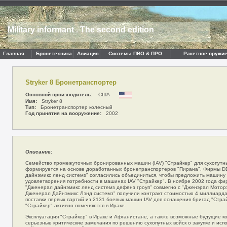
Military informant . The second edition
Главная
Бронетехника
Авиация
Системы ПВО & ПРО
Ракетное оружие
Stryker 8 Бронетранспортер
Основной производитель:
США
Имя:
Stryker 8
Тип:
Бронетранспортер колесный
Год принятия на вооружение:
2002
Описание:
Семейство промежуточных бронированных машин (IAV) "Страйкер" для сухопутн
формируется на основе доработанных бронетранспортеров "Пирана". Фирмы 
дайнэмикс ленд системз" согласились объединиться, чтобы предложить машину н
удовлетворения потребности в машинах IAV "Страйкер". В ноябре 2002 года 
"Дженерал дайнэмикс ленд системз дефенз гроуп" совмегно с "Дженэрал Мотор
Дженерал Дайнэмикс Лэнд системз" получили контракт стоимостью 4 миллиард
поставки первых партий из 2131 боевых машин IAV для оснащения бригад "Страй
"Страйкер" активно поменяются в Ираке.
Эксплуатация "Страйкер" в Ираке и Афганистане, а также возможные будущие к
серьезные критические замечания по решению сухопутных войск о закупке и исп