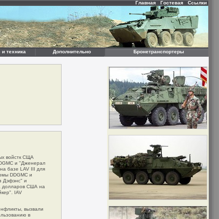
Главная
Гостевая
Ссылки
 и техника
Дополнительно
Бронетранспортеры
ых войстк СЩА
DDGMC и "Дженерал
а базе LAV III для
фирмы DDGMC и
з Дэфэнс" и
а долларов США на
кер". IAV
онфликты, вызвали
ользованию в