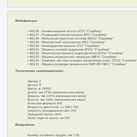
Модификации:
• M1126 - Боевая машина пехоты (ICV) "Страйкер"
• M1127 - Разведывательная машина (RV) "Страйкер"
• M1128 - Мобильная пушечная система (MGS) "Страйкер"
• M1129 - Минометный транспортер (МС) "Страйкер"
• M1130 - Командирская машина (CV) "Страйкер"
• M1131 - Машина огневой поддержки (FSV) "Страйкер"
• M1132 - Инженерная машина подразделения (ESV) "Страйкер"
• M1133 - Машина медицинской эвакуации (MEV) "Страйкер"
• M1134 - Комплекс противотанковых управляемых ракет (ТОУ) "Страйкер
• M1135 - Машина разведки применения ОМП (RV NBC) "Страйкер"
Технические характеристики:
Экипаж 2
Десант 9
Масса, кг 19000
Длина, мм 275in (американская мера)
Ширина, мм 107in (американская мера)
Высота, мм 104in (американская мера)
Колесная формула 8х8
Мощность двигателя, л.с.(кВт) 350
Скорость передвижения км/ч 100
Передний Наклон 60%
Запас хода по шоссе, км 520
Вооружение:
Калибр основного орудия, мм 7,62