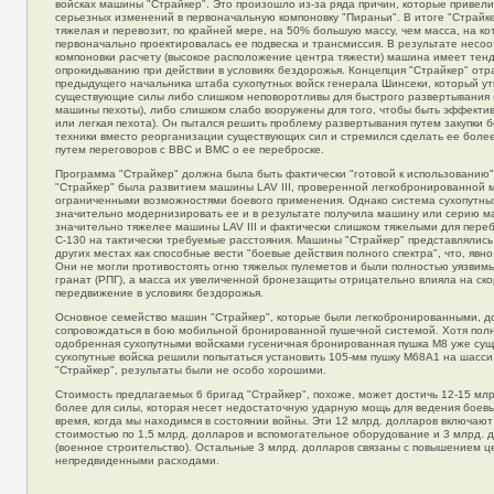
войсках машины "Страйкер". Это произошло из-за ряда причин, которые привели
серьезных изменений в первоначальную компоновку "Пираньи". В итоге "Страйке
тяжелая и перевозит, по крайней мере, на 50% большую массу, чем масса, на к
первоначально проектировалась ее подвеска и трансмиссия. В результате несоо
компоновки расчету (высокое расположение центра тяжести) машина имеет тен
опрокидыванию при действии в условиях бездорожья. Концепция "Страйкер" от
предыдущего начальника штаба сухопутных войск генерала Шинсеки, который ут
существующие силы либо слишком неповоротливы для быстрого развертывания 
машины пехоты), либо слишком слабо вооружены для того, чтобы быть эффекти
или легкая пехота). Он пытался решить проблему развертывания путем закупки
техники вместо реорганизации существующих сил и стремился сделать ее боле
путем переговоров с ВВС и ВМС о ее переброске.
Программа "Страйкер" должна была быть фактически "готовой к использованию
"Страйкер" была развитием машины LAV III, проверенной легкобронированной 
ограниченными возможностями боевого применения. Однако система сухопутны
значительно модернизировать ее и в результате получила машину или серию м
значительно тяжелее машины LAV III и фактически слишком тяжелыми для пере
С-130 на тактически требуемые расстояния. Машины "Страйкер" представлялись 
других местах как способные вести "боевые действия полного спектра", что, явн
Они не могли противостоять огню тяжелых пулеметов и были полностью уязвимы
гранат (РПГ), а масса их увеличенной бронезащиты отрицательно влияла на ско
передвижение в условиях бездорожья.
Основное семейство машин "Страйкер", которые были легкобронированными, 
сопровождаться в бою мобильной бронированной пушечной системой. Хотя пол
одобренная сухопутными войсками гусеничная бронированная пушка М8 уже сущ
сухопутные войска решили попытаться установить 105-мм пушку М68А1 на шасс
"Страйкер", результаты были не особо хорошими.
Стоимость предлагаемых 6 бригад "Страйкер", похоже, может достичь 12-15 мл
более для силы, которая несет недостаточную ударную мощь для ведения боевых
время, когда мы находимся в состоянии войны. Эти 12 млрд. долларов включают
стоимостью по 1,5 млрд. долларов и вспомогательное оборудование и 3 млрд.
(военное строительство). Остальные 3 млрд. долларов связаны с повышением ц
непредвиденными расходами.