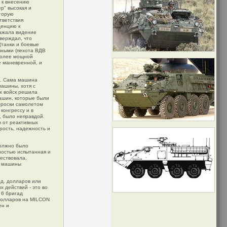
 к внесению
р" высокая и
оторую
тветствия
денцию к
ражала видение
верждал, что
(танки и боевые
вными (пехота ВДВ
 более мощной
е маневренной, и
". Сама машина
машины, хотя с
х войск решила
ашин, которые были
броски самолетом
конгрессу и в
о, было неправдой.
 от реактивных
рость, надежность и
должно было
ностью испытанная и
ествовала,
и машины
рд. долларов или
 действий - это во
 6 бригад
 долларов на MILCON
ен и