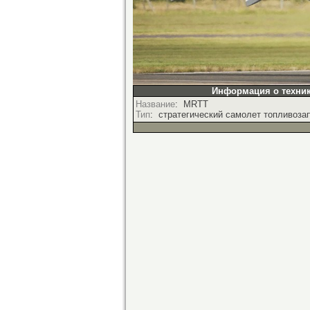
Информация о техник
Название
: MRTT
Тип
: стратегический самолет топливоза