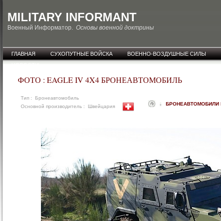
MILITARY INFORMANT
Военный Информатор.
Основы военной доктрины
ГЛАВНАЯ
СУХОПУТНЫЕ ВОЙСКА
ВОЕННО-ВОЗДУШНЫЕ СИЛЫ
НОВОСТИ
ФОТО : EAGLE IV 4X4 БРОНЕАВТОМОБИЛЬ
Тип : Бронеавтомобиль
БРОНЕАВТОМОБИЛИ 
Основной производитель : Швейцария